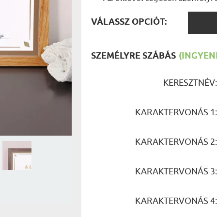
UTAZÓN
BICIKLI
VÁLAS
REK
VÁLASSZ OPCIÓT:
IDŐSEBB
OPCIÓ
SPORTO
ÉK VONÁSAI
TŰZOLT
FŐNÖKN
SZEMÉLYRE SZÁBÁS
(INGYENE
HORGÁS
VICCEL
KERESZTNÉV
KARAKTERVONÁS 1
KARAKTERVONÁS 2
KARAKTERVONÁS 3
KARAKTERVONÁS 4