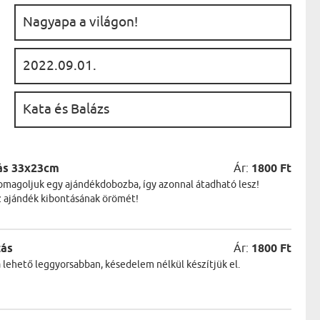
:
:
:
ás 33x23cm
Ár:
1800 Ft
magoljuk egy ajándékdobozba, így azonnal átadható lesz!
z ajándék kibontásának örömét!
zás
Ár:
1800 Ft
a lehető leggyorsabban, késedelem nélkül készítjük el.