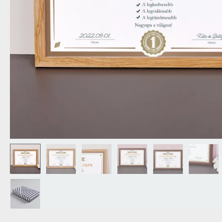
NAGYPAPÁNAK
ÉLELMISZE
APÓSÉKNAK
AZ AJÁND