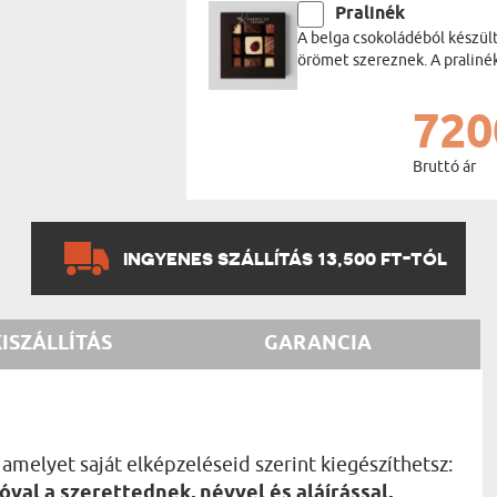
Pralinék
A belga csokoládéból készül
örömet szereznek. A praliné
720
Bruttó ár
INGYENES SZÁLLÍTÁS 13,500 FT-TÓL
KISZÁLLÍTÁS
GARANCIA
elyet saját elképzeléseid szerint kiegészíthetsz:
val a szerettednek, névvel és aláírással,