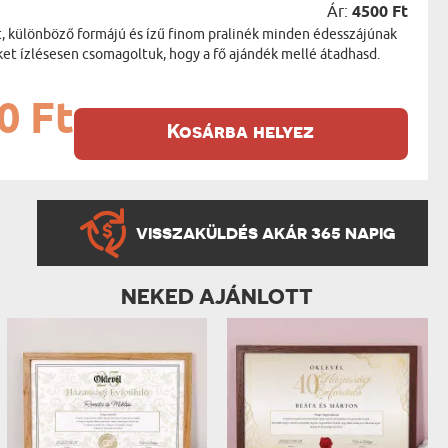
Ár:
4500 Ft
t, különböző formájú és ízű finom pralinék minden édesszájúnak
ket ízlésesen csomagoltuk, hogy a fő ajándék mellé átadhasd.
0 Ft
Kosárba helyez
VISSZAKÜLDÉS AKÁR 365 NAPIG
NEKED AJÁNLOTT