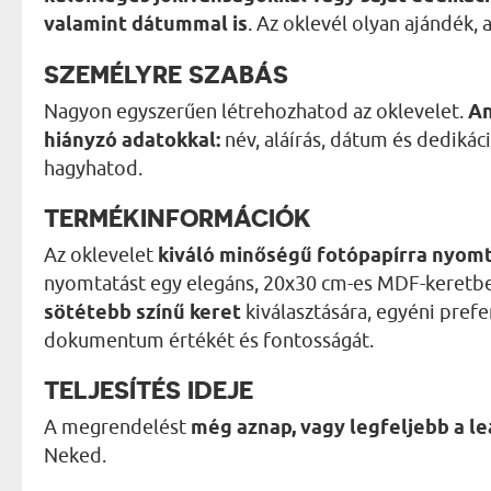
valamint dátummal is
. Az oklevél olyan ajándék,
SZEMÉLYRE SZABÁS
Nagyon egyszerűen létrehozhatod az oklevelet.
An
hiányzó adatokkal:
név, aláírás, dátum és dedikáció
hagyhatod.
TERMÉKINFORMÁCIÓK
Az oklevelet
kiváló minőségű fotópapírra nyomt
nyomtatást egy elegáns, 20x30 cm-es MDF-keretbe
sötétebb színű keret
kiválasztására, egyéni pref
dokumentum értékét és fontosságát.
TELJESÍTÉS IDEJE
A megrendelést
még aznap, vagy legfeljebb a 
Neked.