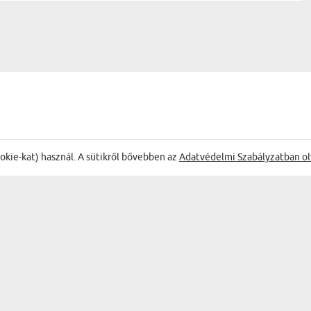
ŐL:
ookie-kat) használ. A sütikről bővebben az
Adatvédelmi Szabályzatban ol
ig hogy elolvasta a
Köszön
ár ezért is megéri.
Zsoka
21.07.2026
14:31:16
A legjobb anyának - Oklevél