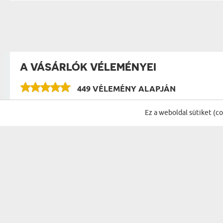
A VÁSÁRLÓK VÉLEMÉNYEI
449 VÉLEMÉNY ALAPJÁN
VÉLEMÉNYEK A KATEGÓRIA TÖBBI TERMÉKÉR
Ez a weboldal sütiket (c
Édesanyámnak tetszett, utána ped
Egeresi Imre
versikét és jött a meghatódság. M
29.07.2026
07:04:00