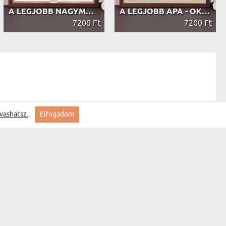
A LEGJOBB NAGYMAMA - OKLEVÉL
A LEGJOBB APA - OKLEVÉL
7200 Ft
7200 Ft
vashatsz.
.
Elfogadom
öm szépen,meg vagyok elégedve az oklevéllel!
Szülők házassági évfordulója - ...