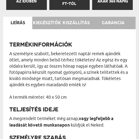
AZ IDŐBEN
AKÁR 365 NAPIG
FT-TÓL
LEÍRÁS
KIEGÉSZÍTŐK
KISZÁLLÍTÁS
GARANCIA
TERMÉKINFORMÁCIÓK
A személyre szabott, bekeretezett naptár remek ajándék
ötlet, amely minden belső térhez tökéletes! Az egész év egy
oldalra került, így az összes hónap napjai egyben láthatóak. A
fotópapírra készült nyomat gyönyörű, a színek telítettek és a
kiváló minősége miatt, tartósan megmaradnak. Tökéletes
ajándék és egyben maradandó emlék is!
A termék méretei: 40 x 50 cm
TELJESÍTÉS IDEJE
A megrendelt terméket még aznap,
vagy legfeljebb a
leadását követő munkanapon
küldjük el Neked.
SZEMÉLYRE SZABÁS