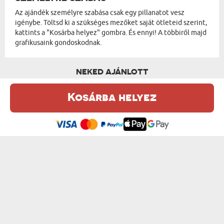
Az ajándék személyre szabása csak egy pillanatot vesz
igénybe. Töltsd ki a szükséges mezőket saját ötleteid szerint,
kattints a "Kosárba helyez" gombra. És ennyi! A többiről majd
grafikusaink gondoskodnak.
NEKED AJÁNLOTT
Kosárba helyez
Ez a weboldal sütiket (cookie-kat) használ. A sütikről bővebben az
Adatvédelmi Szabályzatban olvashatsz.
.
Elfogadom
A MI PILLANATAINK - NAPTÁR KERETBEN
MINDENÜNK MEGVAN, MERT ITT VAGYUNK ...
9000 Ft
9000 Ft