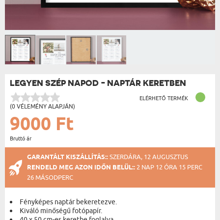
LEGYEN SZÉP NAPOD - NAPTÁR KERETBEN
ELÉRHETŐ TERMÉK
(0 VÉLEMÉNY ALAPJÁN)
9000 Ft
Bruttó ár
GARANTÁLT KISZÁLLÍTÁS::
SZERDÁRA, 12 AUGUSZTUS
RENDELD MEG AZON IDŐN BELÜL::
2 NAP 12 ÓRA 15 PERC
26 MÁSODPERC
Fényképes naptár bekeretezve.
Kiváló minőségű fotópapír.
40 x 50 cm-es keretbe foglalva