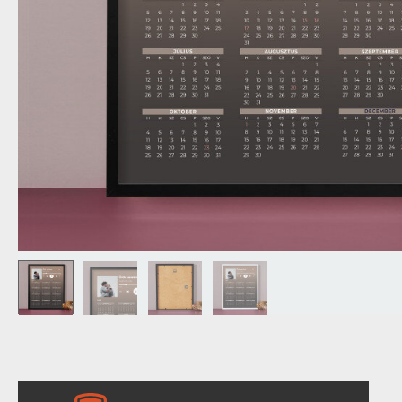
NAGYPAPÁNAK
ÉLELMISZE
APÓSÉKNAK
AZ AJÁND