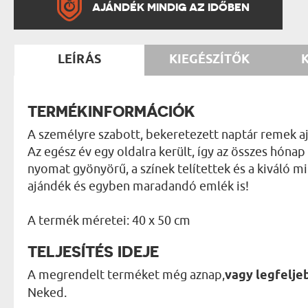
AJÁNDÉK MINDIG AZ IDŐBEN
LEÍRÁS
KIEGÉSZÍTŐK
TERMÉKINFORMÁCIÓK
A személyre szabott, bekeretezett naptár remek aj
Az egész év egy oldalra került, így az összes hónap
nyomat gyönyörű, a színek telítettek és a kiváló 
ajándék és egyben maradandó emlék is!
A termék méretei: 40 x 50 cm
TELJESÍTÉS IDEJE
A megrendelt terméket még aznap,
vagy legfelj
Neked.