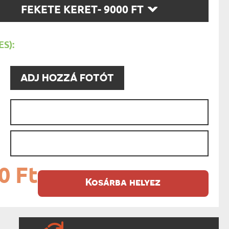
SZ
AK
FEKETE KERET
- 9000 FT
STÁNAK
T:
NEK
LÓNAK
ÓNAK
S):
EK
ZNAK
ŐDŐNEK
ADJ HOZZÁ FOTÓT
0 Ft
Kosárba helyez