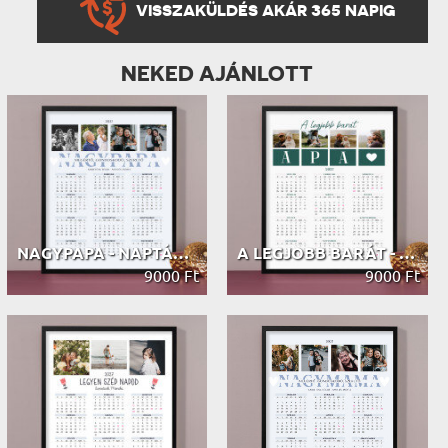
VISSZAKÜLDÉS AKÁR 365 NAPIG
NEKED AJÁNLOTT
NAGYPAPA - NAPTÁR KERETBEN
A LEGJOBB BARÁT - NAPTÁR KERETBEN
9000 Ft
9000 Ft