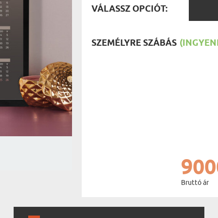
VÁLAS
UTAZÓN
VÁLASSZ OPCIÓT:
BICIKLI
OPCIÓ
REK
IDŐSEBB
SPORTO
ÉK VONÁSAI
TŰZOLT
SZEMÉLYRE SZÁBÁS
(INGYENE
FŐNÖKN
HORGÁS
VICCEL
900
Bruttó ár