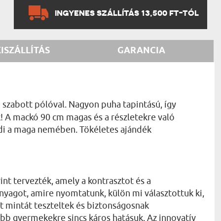
INGYENES SZÁLLÍTÁS 13,500 FT-TÓL
KISZÁLLÍTÁS
GARANCIA
szabott pólóval. Nagyon puha tapintású, így
 A mackó 90 cm magas és a részletekre való
edi a maga nemében. Tökéletes ajándék
int tervezték, amely a kontrasztot és a
nyagot, amire nyomtatunk, külön mi választottuk ki,
t mintát teszteltek és biztonságosnak
labb gyermekekre sincs káros hatásuk. Az innovatív