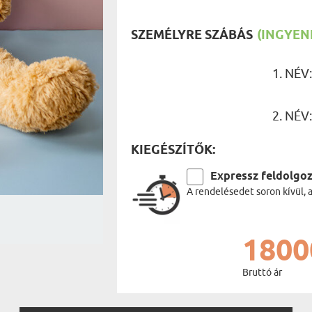
UTAZÓN
BICIKLI
REK
IDŐSEBB
SZEMÉLYRE SZÁBÁS
(INGYENE
SPORTO
ÉK VONÁSAI
TŰZOLT
FŐNÖKN
1. NÉV
HORGÁS
VICCEL
2. NÉV
KIEGÉSZÍTŐK:
Expressz feldolgo
A rendelésedet soron kívül, 
1800
Bruttó ár