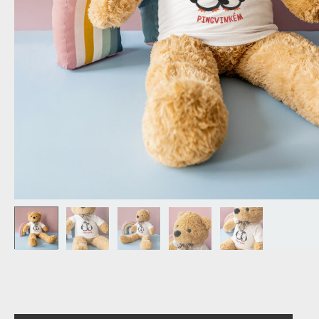
NAGYPAPÁNAK
ÉLELMISZE
APÓSÉKNAK
AZ AJÁND