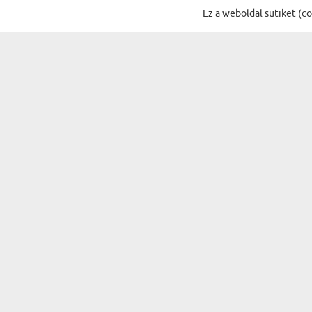
VÉLEMÉNYEK A KATEGÓRIA TÖBBI TERMÉKÉR
Ez a weboldal sütiket (c
Nagyon cu
Bicskei kálmán Vendel
29.06.2026
07:30:48
IRATKOZZ FEL A HÍRLEVÉLÜNKRE, ÉS 
AJÁNDÉKOK...
ALKALMAK
A PÁRODNAK
SZÜLETÉSNAP
NŐNEK
NÉVNAP
SZÜLŐKNEK
KARÁCSONY
NAGYSZÜLŐKNEK
MIKULÁS