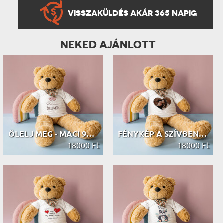
VISSZAKÜLDÉS AKÁR 365 NAPIG
NEKED AJÁNLOTT
ÖLELJ MEG - MACI 90 CM
FÉNYKÉP A SZÍVBEN - MACI 90 CM
18000 Ft
18000 Ft