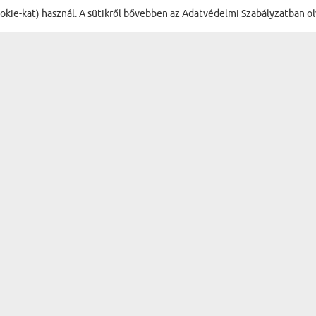
ŐL:
ookie-kat) használ. A sütikről bővebben az
Adatvédelmi Szabályzatban ol
ki köszönöm
ÉLVEZD A LEGJOBB AKCIÓKAT
TERMÉKEK
AJÁNDÉK KATEGÓRIÁK
FALI DEKORÁCIÓK
BAR & WINE
EMLÉKTÁRGYAK