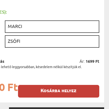
AK
STÁNAK
NEK
S):
LÓNAK
ÓNAK
EK
:
ZNAK
ŐDŐNEK
:
zás
Ár:
1699 Ft
a lehető leggyorsabban, késedelem nélkül készítjük el.
0 Ft
Kosárba helyez