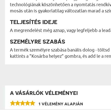
technológiának köszönhetően a nyomtatás rendkívü
mosás után is gyakorlatilag változatlan marad a szí
TELJESÍTÉS IDEJE
A megrendelést még aznap, vagy legfeljebb a lea
SZEMÉLYRE SZABÁS
A termék személyre szabása banális dolog - töltsd 
kattints a "Kosárba helyez" gombra, és add le a 
A VÁSÁRLÓK VÉLEMÉNYEI
1 VÉLEMÉNY ALAPJÁN