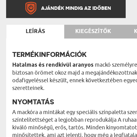
AJÁNDÉK MINDIG AZ IDŐBEN
LEÍRÁS
KIEGÉSZÍTŐK
TERMÉKINFORMÁCIÓK
Hatalmas és rendkívül aranyos
mackó személyre 
biztosan örömet okoz majd a megajándékozottnak!
odafigyeléssel készült, ennek következtében egy
szeretteinek.
NYOMTATÁS
A mackóra a mintákat egy speciális színpaletta szer
színtelítettséget a legjobban reprodukálja A ruhaa
kiváló minőségű, erős, tartós. Minden kinyomtatot
minősítettek, ami azt jelenti, hogy még a legfiata