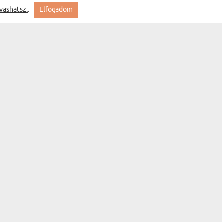
vashatsz.
.
Elfogadom
Szív + dátum - Maci 90 cm
Feliratkozás
MYGIFT
KAPCSOLAT
GYIK
SZÁLLÍTÁS
ÁLLAPOTA