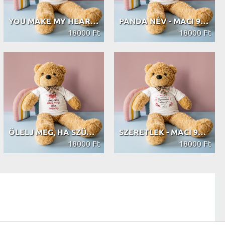
YOU MAKE MY HEART SMILE - MACI 90 CM
PANDA NÉV - MACI 90 CM
18000 Ft
18000 Ft
ÖLELJ MEG, HA SZÜKSÉGES - MACI 90 CM
SZERETLEK - MACI 90 CM
18000 Ft
18000 Ft