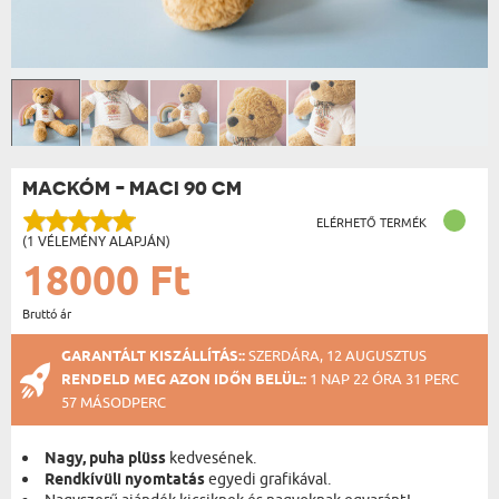
MACKÓM - MACI 90 CM
ELÉRHETŐ TERMÉK
(1 VÉLEMÉNY ALAPJÁN)
18000 Ft
Bruttó ár
GARANTÁLT KISZÁLLÍTÁS::
SZERDÁRA, 12 AUGUSZTUS
RENDELD MEG AZON IDŐN BELÜL::
1 NAP 22 ÓRA 31 PERC
57 MÁSODPERC
Nagy, puha plüss
kedvesének.
Rendkívüli nyomtatás
egyedi grafikával.