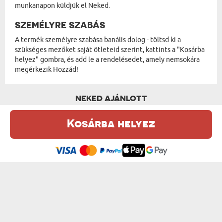
munkanapon küldjük el Neked.
SZEMÉLYRE SZABÁS
A termék személyre szabása banális dolog - töltsd ki a
szükséges mezőket saját ötleteid szerint, kattints a "Kosárba
helyez" gombra, és add le a rendelésedet, amely nemsokára
megérkezik Hozzád!
NEKED AJÁNLOTT
Kosárba helyez
Ez a weboldal sütiket (cookie-kat) használ. A sütikről bővebben az
Adatvédelmi Szabályzatban olvashatsz.
.
Elfogadom
SAJÁT PROJEKT - MACI 90 CM
KERESZTELŐ - MACI 90 CM
18900 Ft
18000 Ft