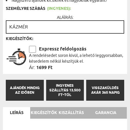
Nagyszerű ajándék kicsiknek és nagyoknak egyaránt!
SZEMÉLYRE SZÁBÁS
(INGYENES):
ALÁÍRÁS:
KIEGÉSZÍTŐK:
Expressz feldolgozás
A rendelésedet soron kívül, a lehető leggyorsabban,
késedelem nélkül készítjük el.
Ár:
1699 Ft
INGYENES
AJÁNDÉK MINDIG
VISSZAKÜLDÉS
SZÁLLÍTÁS 13,500
AZ IDŐBEN
AKÁR 365 NAPIG
FT-TÓL
LEÍRÁS
KIEGÉSZÍTŐK
KISZÁLLÍTÁS
GARANCIA