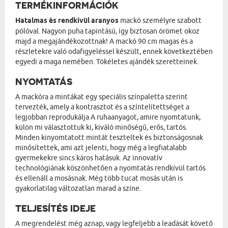
TERMÉKINFORMÁCIÓK
Hatalmas és rendkívül aranyos
mackó személyre szabott
pólóval. Nagyon puha tapintású, így biztosan örömet okoz
majd a megajándékozottnak! A mackó 90 cm magas és a
részletekre való odafigyeléssel készült, ennek következtében
egyedi a maga nemében. Tökéletes ajándék szeretteinek.
NYOMTATÁS
A mackóra a mintákat egy speciális színpaletta szerint
tervezték, amely a kontrasztot és a színtelítettséget a
legjobban reprodukálja A ruhaanyagot, amire nyomtatunk,
külön mi választottuk ki, kiváló minőségű, erős, tartós.
Minden kinyomtatott mintát teszteltek és biztonságosnak
minősítettek, ami azt jelenti, hogy még a legfiatalabb
gyermekekre sincs káros hatásuk. Az innovatív
technológiának köszönhetően a nyomtatás rendkívül tartós
és ellenáll a mosásnak. Még több tucat mosás után is
gyakorlatilag változatlan marad a színe.
TELJESÍTÉS IDEJE
A megrendelést még aznap, vagy legfeljebb a leadását követő