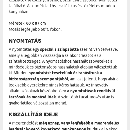
készültek. A kötényen színes, személyre szabott nyomtatás
található. A termék tartós, esztétikus és tökéletes minden
konyhában!
Méretek:
60 x 87 cm
Mosás legfeljebb 60°C fokon.
NYOMTATÁS
A nyomtatás egy
speciális színpaletta
szerint van tervezve,
amely a legjobban visszaadja a színkontrasztot és a
színtelítettséget. A nyomtatáshoz használt szöveteket a
minőségük és biztonságos használatuk alapján választottuk
ki. Minden
nyomtatást tesztelünk és tanúsítunk a
biztonságosság szempontjából
, ami azt jelenti, hogy akár a
legkisebb gyerekekre nincs káros hatásuk. Az innovatív
alkalmazásoknak köszönhetően
a nyomtatások rendkívül
tartósak és mosásállóak
. A szín több tucat mosás után is
gyakorlatilag változatlan marad.
KISZÁLLÍTÁS IDEJE
A megrendelést
még aznap, vagy legfeljebb a megrendelés
leadását követő következő munkanapon
küldjük el Neked.