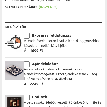
Ideális mindazoknak, akik imádnak főzni!
SZEMÉLYRE SZÁBÁS
(INGYENES):
KIEGÉSZÍTŐK:
Expressz feldolgozás
A rendelésedet soron kívül, a lehető leggyorsabban,
késedelem nélkül készítjük el.
Ár:
1699 Ft
Ajándékdoboz
Válassza ki a kiválasztott termékhez az
ajándékcsomagolást. Ezzel ajándéka remekül fog
kinézni és készen áll az átadásra.
Ár:
2249 Ft
Pralinék
A belga csokoládéból készült, különböző formájú és