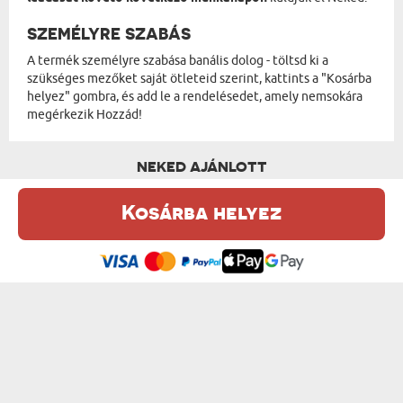
SZEMÉLYRE SZABÁS
A termék személyre szabása banális dolog - töltsd ki a
szükséges mezőket saját ötleteid szerint, kattints a "Kosárba
helyez" gombra, és add le a rendelésedet, amely nemsokára
megérkezik Hozzád!
NEKED AJÁNLOTT
Kosárba helyez
Ez a weboldal sütiket (cookie-kat) használ. A sütikről bővebben az
Adatvédelmi Szabályzatban olvashatsz.
.
Elfogadom
A SÜTIK MESTERE - KONYHAI KÖTÉNY
SAJÁT SZÖVEGED - KONYHAI KÖTÉNY
7199 Ft
od 7199 Ft