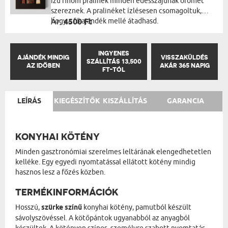
ízű finom pralinék minden édesszájúnak örömet
szereznek. A pralinéket ízlésesen csomagoltuk,
hogy a fő ajándék mellé átadhasd.
Ár:
4500 Ft
INGYENES
AJÁNDÉK MINDIG
VISSZAKÜLDÉS
SZÁLLÍTÁS 13,500
AZ IDŐBEN
AKÁR 365 NAPIG
FT-TÓL
LEÍRÁS
KIEGÉSZÍTŐK
KISZÁLLÍTÁS
GARANCIA
KONYHAI KÖTÉNY
Minden gasztronómiai szerelmes leltárának elengedhetetlen
kelléke. Egy egyedi nyomtatással ellátott kötény mindig
hasznos lesz a főzés közben.
TERMÉKINFORMÁCIÓK
Hosszú,
szürke színű
konyhai kötény, pamutból készült
sávolyszövéssel. A kötőpántok ugyanabból az anyagból