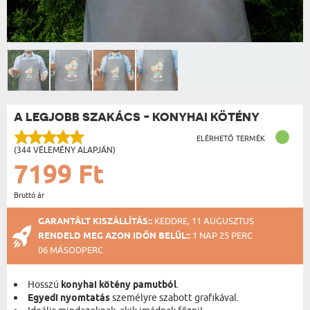
A LEGJOBB SZAKÁCS - KONYHAI KÖTÉNY
ELÉRHETŐ TERMÉK
(344 VÉLEMÉNY ALAPJÁN)
7199 Ft
Bruttó ár
GARANTÁLT KISZÁLLÍTÁS::
KEDDRE, 11 AUGUSZTUS
RENDELD MEG AZON IDŐN BELÜL::
1 NAP 25 PERC
06 MÁSODPERC
Hosszú
konyhai kötény pamutból
.
Egyedi nyomtatás
személyre szabott grafikával.