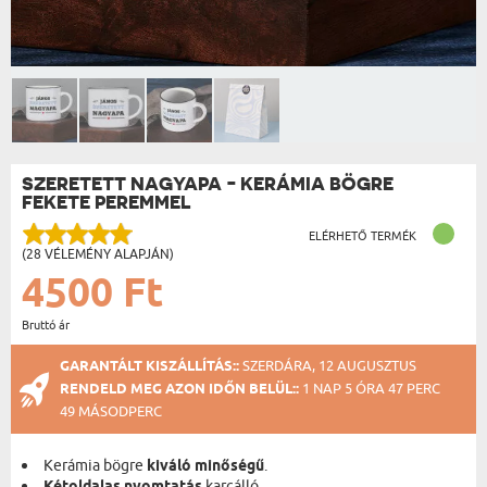
SZERETETT NAGYAPA - KERÁMIA BÖGRE
FEKETE PEREMMEL
ELÉRHETŐ TERMÉK
(28 VÉLEMÉNY ALAPJÁN)
4500 Ft
Bruttó ár
GARANTÁLT KISZÁLLÍTÁS::
SZERDÁRA, 12 AUGUSZTUS
RENDELD MEG AZON IDŐN BELÜL::
1 NAP 5 ÓRA 47 PERC
49 MÁSODPERC
Kerámia bögre
kiváló minőségű
.
karcálló.