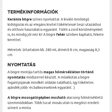
TERMÉKINFORMÁCIÓK
Kerámia bögre
színes nyomattal. A kiváló minőségű
kidolgozás és az elegáns kivitel tökéletessé teszi utazáshoz
és otthoni használatra egyaránt. Túléli a zord körülményeket
is, és mindig jól néz ki! A bögre
fehér
színben kapható, fekete
kerettel.
Méretek: űrtartalom kb. 280 ml, átmérő 8 cm, magasság 8,3
cm.
NYOMTATÁS
A bögre mintája tartós
magas hőmérsékleten történő
nyomtatás
módszerrel készült. A műalkotás a bögre
fogantyújának mindkét oldalán található, így tökéletes
ajándék jobb- és balkezeseknek egyaránt. :)
A bögre mosogatógépben mosható
alacsony hőmérsékletű
üzemmódokban. Több tucat mosás után is megőrzi eredeti
színeit a minta.