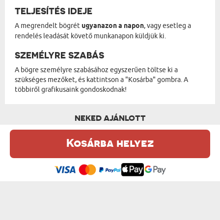
TELJESÍTÉS IDEJE
A megrendelt bögrét
ugyanazon a napon
, vagy esetleg a
rendelés leadását követő munkanapon küldjük ki.
SZEMÉLYRE SZABÁS
A bögre személyre szabásához egyszerűen töltse ki a
szükséges mezőket, és kattintson a "Kosárba" gombra. A
többiről grafikusaink gondoskodnak!
NEKED AJÁNLOTT
Kosárba helyez
Ez a weboldal sütiket (cookie-kat) használ. A sütikről bővebben az
Adatvédelmi Szabályzatban olvashatsz.
.
Elfogadom
SOK SIKERT AZ ÚJ MUNKAHELYEN - KERÁ...
MOTOROS - KERÁMIA BÖGRE FEKETE PERE...
4500 Ft
4500 Ft