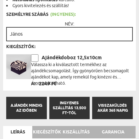
Kétoldalas nyomtatás
Gyors kivitelezés és szállítás!
SZEMÉLYRE SZÁBÁS
(INGYENES):
NÉV:
KIEGÉSZÍTŐK:
Ajándékdoboz 12,5x10cm
Válassza ki a kiválasztott termékhez az
ajándékcsomagolást. Így gyönyörűen becsomagolt
ajándékot kap, amely remekül fog kinézni és
azonnal átadható.
Ár:
2249 Ft
INGYENES
AJÁNDÉK MINDIG
VISSZAKÜLDÉS
SZÁLLÍTÁS 13,500
AZ IDŐBEN
AKÁR 365 NAPIG
FT-TÓL
LEÍRÁS
KIEGÉSZÍTŐK
KISZÁLLÍTÁS
GARANCIA