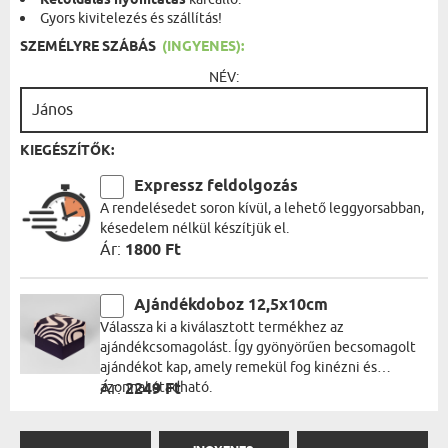
Kétoldalas nyomtatás
Gyors kivitelezés és szállítás!
SZEMÉLYRE SZÁBÁS
(INGYENES):
NÉV:
KIEGÉSZÍTŐK:
Expressz feldolgozás
A rendelésedet soron kívül, a lehető leggyorsabban,
késedelem nélkül készítjük el.
Ár:
1800 Ft
Ajándékdoboz 12,5x10cm
Válassza ki a kiválasztott termékhez az
ajándékcsomagolást. Így gyönyörűen becsomagolt
ajándékot kap, amely remekül fog kinézni és
azonnal átadható.
Ár:
2249 Ft