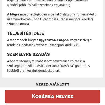
fogantyújának mindkét oldalán található, így tökéletes
ajándék jobb- és balkezeseknek egyaránt. :)
A bögre mosogatógépben mosható
alacsony hőmérsékletű
üzemmódokban. Több tucat mosás után is megőrzi eredeti
színeit a minta.
TELJESÍTÉS IDEJE
A megrendelt bögrét
ugyanazon a napon
, vagy esetleg a
rendelés leadását követő munkanapon küldjük ki.
SZEMÉLYRE SZABÁS
A bögre személyre szabásához egyszerűen töltse ki a
szükséges mezőket, és kattintson a "Kosárba" gombra. A
többiről grafikusaink gondoskodnak!
NEKED AJÁNLOTT
Kosárba helyez
Ez a weboldal sütiket (cookie-kat) használ. A sütikről bővebben az