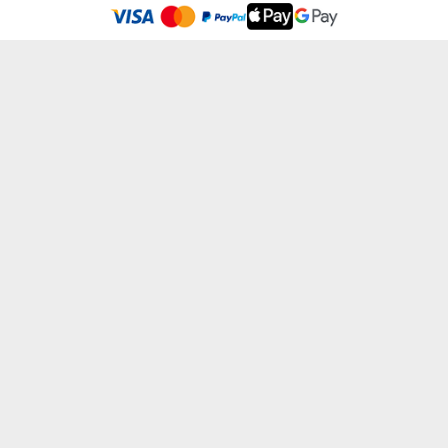
Adatvédelmi Szabályzatban olvashatsz.
.
Elfogadom
A NYUGALOM ELIXIRJE - KERÁMIA BÖGRE...
HÉTVÉGI KÉSZLET - HÍMZETT TAKARÓ
4500 Ft
14400 Ft
KÖZUTAK KIRÁLYA - KERÁMIA BÖGRE FEK...
TE NEVED - KERÁMIA BÖGRE FEKETE PER...
4500 Ft
4500 Ft