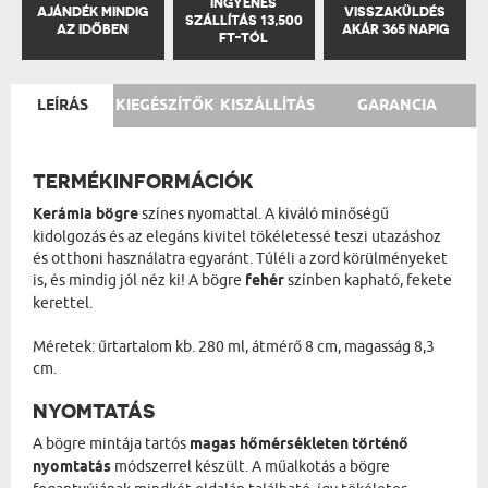
INGYENES
AJÁNDÉK MINDIG
VISSZAKÜLDÉS
SZÁLLÍTÁS 13,500
AZ IDŐBEN
AKÁR 365 NAPIG
FT-TÓL
LEÍRÁS
KIEGÉSZÍTŐK
KISZÁLLÍTÁS
GARANCIA
TERMÉKINFORMÁCIÓK
Kerámia bögre
színes nyomattal. A kiváló minőségű
kidolgozás és az elegáns kivitel tökéletessé teszi utazáshoz
és otthoni használatra egyaránt. Túléli a zord körülményeket
is, és mindig jól néz ki! A bögre
fehér
színben kapható, fekete
kerettel.
Méretek: űrtartalom kb. 280 ml, átmérő 8 cm, magasság 8,3
cm.
NYOMTATÁS
A bögre mintája tartós
magas hőmérsékleten történő
nyomtatás
módszerrel készült. A műalkotás a bögre