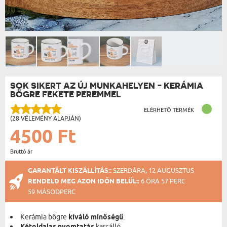
SOK SIKERT AZ ÚJ MUNKAHELYEN - KERÁMIA
BÖGRE FEKETE PEREMMEL
ELÉRHETŐ TERMÉK
(28 VÉLEMÉNY ALAPJÁN)
4500 Ft
Bruttó ár
GARANTÁLT KISZÁLLÍTÁS::
SZERDÁRA, 12 AUGUSZTUS
RENDELD MEG AZON IDŐN BELÜL::
6 ÓRA 57 PERC
59 MÁSODPERC
Kerámia bögre
kiváló minőségű
.
karcálló.