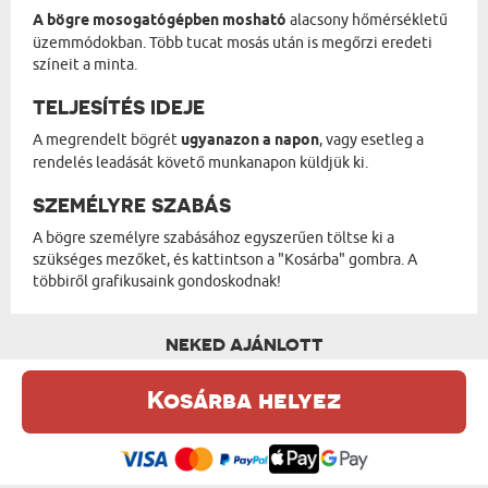
A bögre mosogatógépben mosható
alacsony hőmérsékletű
üzemmódokban. Több tucat mosás után is megőrzi eredeti
színeit a minta.
TELJESÍTÉS IDEJE
A megrendelt bögrét
ugyanazon a napon
, vagy esetleg a
rendelés leadását követő munkanapon küldjük ki.
SZEMÉLYRE SZABÁS
A bögre személyre szabásához egyszerűen töltse ki a
szükséges mezőket, és kattintson a "Kosárba" gombra. A
többiről grafikusaink gondoskodnak!
NEKED AJÁNLOTT
Kosárba helyez
Ez a weboldal sütiket (cookie-kat) használ. A sütikről bővebben az
Adatvédelmi Szabályzatban olvashatsz.
.
Elfogadom