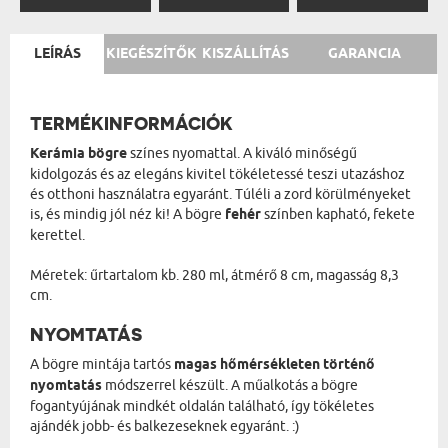
LEÍRÁS
KIEGÉSZÍTŐK
KISZÁLLÍTÁS
GARANCIA
TERMÉKINFORMÁCIÓK
Kerámia bögre
színes nyomattal. A kiváló minőségű
kidolgozás és az elegáns kivitel tökéletessé teszi utazáshoz
és otthoni használatra egyaránt. Túléli a zord körülményeket
is, és mindig jól néz ki! A bögre
fehér
színben kapható, fekete
kerettel.
Méretek: űrtartalom kb. 280 ml, átmérő 8 cm, magasság 8,3
cm.
NYOMTATÁS
A bögre mintája tartós
magas hőmérsékleten történő
nyomtatás
módszerrel készült. A műalkotás a bögre
fogantyújának mindkét oldalán található, így tökéletes
ajándék jobb- és balkezeseknek egyaránt. :)