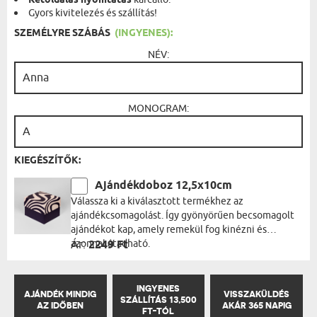
Kétoldalas nyomtatás
Gyors kivitelezés és szállítás!
SZEMÉLYRE SZÁBÁS
(INGYENES):
NÉV:
MONOGRAM:
KIEGÉSZÍTŐK:
Ajándékdoboz 12,5x10cm
Válassza ki a kiválasztott termékhez az
ajándékcsomagolást. Így gyönyörűen becsomagolt
ajándékot kap, amely remekül fog kinézni és
azonnal átadható.
Ár:
2249 Ft
INGYENES
AJÁNDÉK MINDIG
VISSZAKÜLDÉS
SZÁLLÍTÁS 13,500
AZ IDŐBEN
AKÁR 365 NAPIG
FT-TÓL