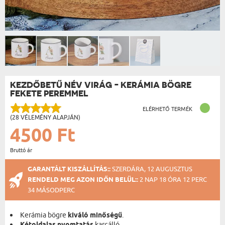
KEZDŐBETŰ NÉV VIRÁG - KERÁMIA BÖGRE
FEKETE PEREMMEL
ELÉRHETŐ TERMÉK
(28 VÉLEMÉNY ALAPJÁN)
4500 Ft
Bruttó ár
GARANTÁLT KISZÁLLÍTÁS::
SZERDÁRA, 12 AUGUSZTUS
RENDELD MEG AZON IDŐN BELÜL::
2 NAP 18 ÓRA 12 PERC
34 MÁSODPERC
Kerámia bögre
kiváló minőségű
.
karcálló.