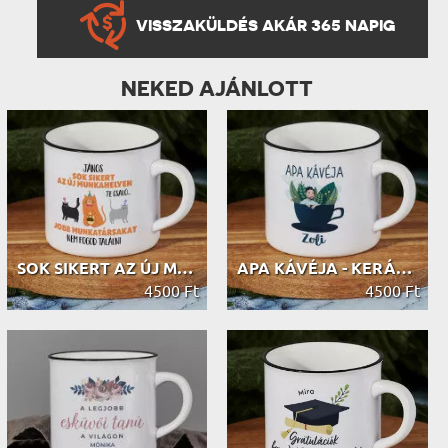
VISSZAKÜLDÉS AKÁR 365 NAPIG
NEKED AJÁNLOTT
SOK SIKERT AZ ÚJ MUNKAHELYEN - KERÁ...
APA KÁVÉJA - KERÁMIA BÖGRE FEKETE P...
4500 Ft
4500 Ft