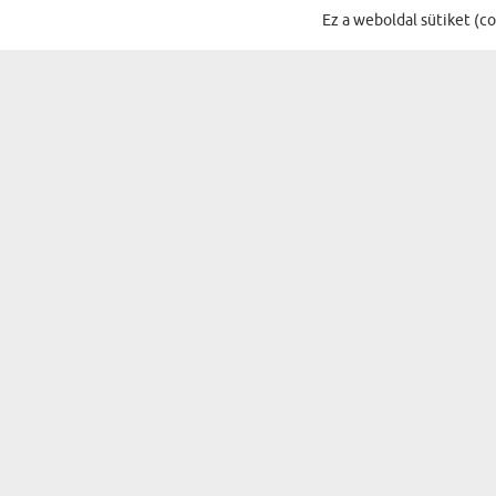
Ez a weboldal sütiket (c
IRATKOZZ FEL A HÍRLEVÉLÜNKRE, ÉS 
AJÁNDÉKOK...
ALKALMAK
A PÁRODNAK
SZÜLETÉSNAP
NŐNEK
NÉVNAP
SZÜLŐKNEK
KARÁCSONY
NAGYSZÜLŐKNEK
MIKULÁS
APÓSÉKNAK
HÚSVÉT
A PÁRODNAK
HÁZAVATÓ
FÉRFINAK
BULI
GYEREKNEK
ÉVFORDULÓ
SZERELMES PÁRNAK
BÁLINT-NAP
SZEMÉLYISÉGTÍPUSOK SZERINT
ESKÜVŐ