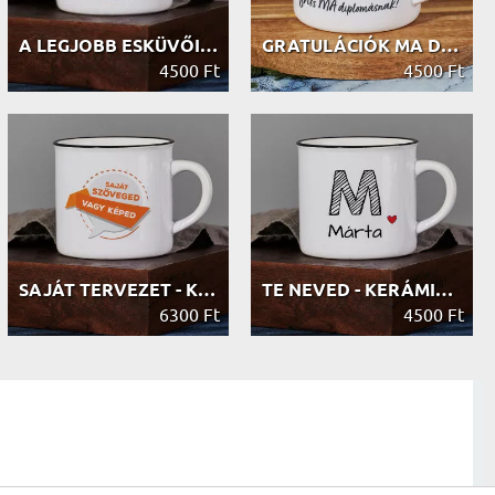
A LEGJOBB ESKÜVŐI TANÚ - KERÁMIA BÖ...
GRATULÁCIÓK MA DIPLOMÁS - KERÁMIA B...
4500 Ft
4500 Ft
SAJÁT TERVEZET - KERÁMIA BÖGRE FEKE...
TE NEVED - KERÁMIA BÖGRE FEKETE PER...
6300 Ft
4500 Ft