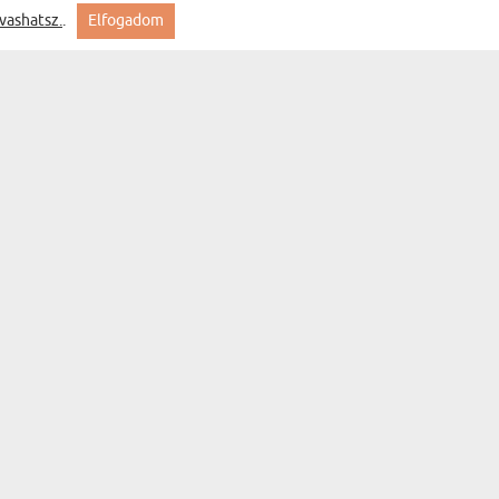
vashatsz.
.
Elfogadom
Feliratkozás
MYGIFT
KAPCSOLAT
GYIK
SZÁLLÍTÁS
ÁLLAPOTA
ÁLTALÁNOS
SZERZŐDÉSI
FELTÉTELEK
ADATVÉDELMI
SZABÁLYZAT
ÜGYFÉLSZOLGÁLAT
BŐVEBBEN