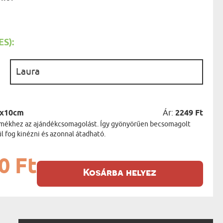
AK
STÁNAK
NEK
LÓNAK
ÓNAK
S):
EK
ZNAK
:
ŐDŐNEK
5x10cm
Ár:
2249 Ft
termékhez az ajándékcsomagolást. Így gyönyörűen becsomagolt
 fog kinézni és azonnal átadható.
0 Ft
Kosárba helyez