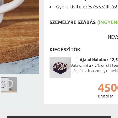
UTAZÓN
Gyors kivitelezés és szállítás!
BICIKLI
REK
IDŐSEBB
SPORTO
ÉK VONÁSAI
TŰZOLT
SZEMÉLYRE SZÁBÁS
(INGYENE
FŐNÖKN
HORGÁS
NÉV
VICCEL
KIEGÉSZÍTŐK:
Ajándékdoboz 12,
Válassza ki a kiválasztott 
ajándékot kap, amely remekül
450
Bruttó ár