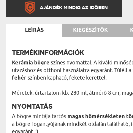
AJÁNDÉK MINDIG AZ IDŐBEN
LEÍRÁS
KIEGÉSZÍTŐK
TERMÉKINFORMÁCIÓK
Kerámia bögre
színes nyomattal. A kiváló minőség
utazáshoz és otthoni használatra egyaránt. Túléli a
fehér
színben kapható, fekete kerettel.
Méretek: űrtartalom kb. 280 ml, átmérő 8 cm, mag
NYOMTATÁS
A bögre mintája tartós
magas hőmérsékleten tö
a bögre fogantyújának mindkét oldalán található, 
egyaránt. :)