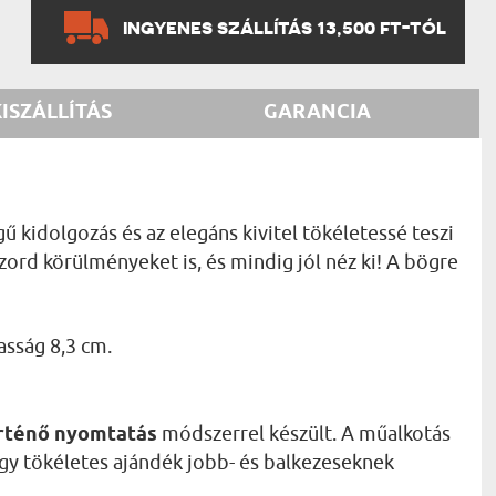
INGYENES SZÁLLÍTÁS 13,500 FT-TÓL
KISZÁLLÍTÁS
GARANCIA
ű kidolgozás és az elegáns kivitel tökéletessé teszi
 zord körülményeket is, és mindig jól néz ki! A bögre
asság 8,3 cm.
rténő nyomtatás
módszerrel készült. A műalkotás
így tökéletes ajándék jobb- és balkezeseknek