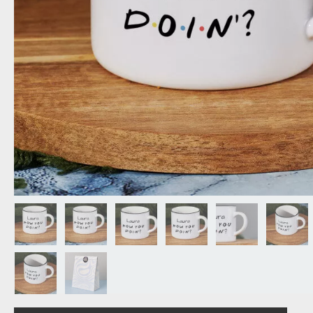
NAGYPAPÁNAK
ÉLELMISZE
APÓSÉKNAK
AZ AJÁND