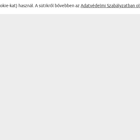
ookie-kat) használ. A sütikről bővebben az
Adatvédelmi Szabályzatban ol
ÉLVEZD A LEGJOBB AKCIÓKAT
TERMÉKEK
AJÁNDÉK KATEGÓRIÁK
FALI DEKORÁCIÓK
BAR & WINE
EMLÉKTÁRGYAK
BÖGRÉK
KONYHAI KIEGÉSZÍTŐK
SZEMÉLYES HOLMIK
RUHÁZAT ÉS KIEGÉSZÍTŐK
PAPÍRÁRUK
LAKÁSDEKORÁCIÓK