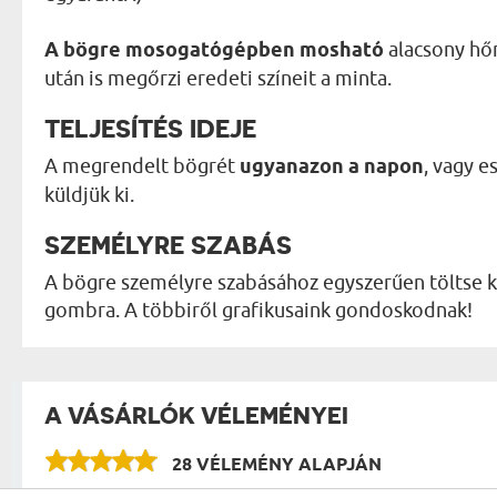
A bögre mosogatógépben mosható
alacsony hő
után is megőrzi eredeti színeit a minta.
TELJESÍTÉS IDEJE
A megrendelt bögrét
ugyanazon a napon
, vagy 
küldjük ki.
SZEMÉLYRE SZABÁS
A bögre személyre szabásához egyszerűen töltse ki
gombra. A többiről grafikusaink gondoskodnak!
A VÁSÁRLÓK VÉLEMÉNYEI
28 VÉLEMÉNY ALAPJÁN