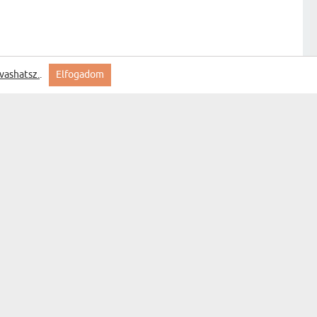
vashatsz.
.
Elfogadom
Feliratkozás
MYGIFT
KAPCSOLAT
GYIK
SZÁLLÍTÁS
ÁLLAPOTA
ÁLTALÁNOS
SZERZŐDÉSI
FELTÉTELEK
ADATVÉDELMI