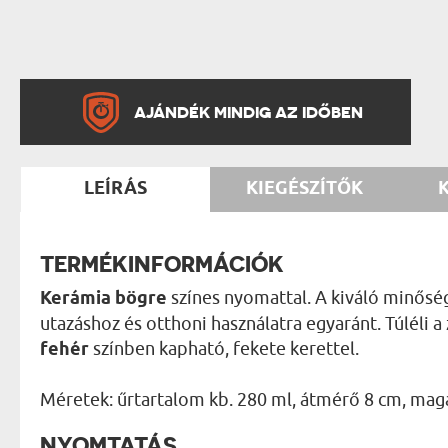
AJÁNDÉK MINDIG AZ IDŐBEN
LEÍRÁS
KIEGÉSZÍTŐK
TERMÉKINFORMÁCIÓK
Kerámia bögre
színes nyomattal. A kiváló minőség
utazáshoz és otthoni használatra egyaránt. Túléli a
fehér
színben kapható, fekete kerettel.
Méretek: űrtartalom kb. 280 ml, átmérő 8 cm, mag
NYOMTATÁS