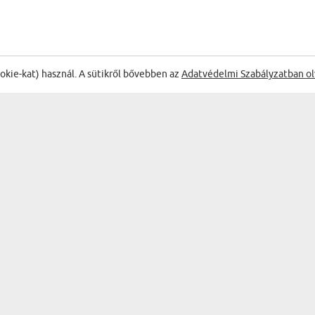
ookie-kat) használ. A sütikről bővebben az
Adatvédelmi Szabályzatban ol
ÉLVEZD A LEGJOBB AKCIÓKAT
TERMÉKEK
AJÁNDÉK KATEGÓRIÁK
FALI DEKORÁCIÓK
BAR & WINE
EMLÉKTÁRGYAK
BÖGRÉK
KONYHAI KIEGÉSZÍTŐK
SZEMÉLYES HOLMIK