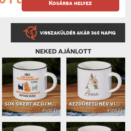
Kosárba helyez
VISSZAKÜLDÉS AKÁR 365 NAPIG
NEKED AJÁNLOTT
SOK SIKERT AZ ÚJ MUNKAHELYEN - KERÁ...
KEZDŐBETŰ NÉV VIRÁG - KERÁMIA BÖGRE...
4500 Ft
4500 Ft