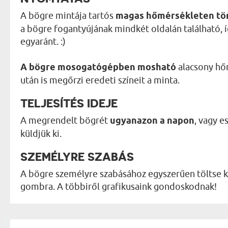
A bögre mintája tartós
magas hőmérsékleten tö
a bögre fogantyújának mindkét oldalán található, 
egyaránt. :)
A bögre mosogatógépben mosható
alacsony hő
után is megőrzi eredeti színeit a minta.
TELJESÍTÉS IDEJE
A megrendelt bögrét
ugyanazon a napon
, vagy 
küldjük ki.
SZEMÉLYRE SZABÁS
A bögre személyre szabásához egyszerűen töltse ki
gombra. A többiről grafikusaink gondoskodnak!