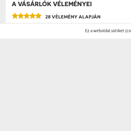
A VÁSÁRLÓK VÉLEMÉNYEI
28 VÉLEMÉNY ALAPJÁN
Ez a weboldal sütiket (c
IRATKOZZ FEL A HÍRLEVÉLÜNKRE, ÉS 
AJÁNDÉKOK...
ALKALMAK
A PÁRODNAK
SZÜLETÉSNAP
NŐNEK
NÉVNAP
SZÜLŐKNEK
KARÁCSONY
NAGYSZÜLŐKNEK
MIKULÁS
APÓSÉKNAK
HÚSVÉT
A PÁRODNAK
HÁZAVATÓ
FÉRFINAK
BULI