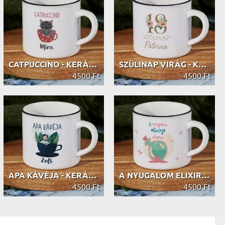
CATPUCCINO - KERÁMIA BÖGRE FEKETE P...
SZÜLINAP VIRÁG - KERÁMIA BÖGRE FEKE...
4500 Ft
4500 Ft
APA KÁVÉJA - KERÁMIA BÖGRE FEKETE P...
A NYUGALOM ELIXIRJE - KERÁMIA BÖGRE...
4500 Ft
4500 Ft