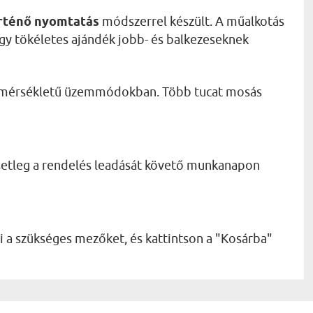
rténő nyomtatás
módszerrel készült. A műalkotás
így tökéletes ajándék jobb- és balkezeseknek
mérsékletű üzemmódokban. Több tucat mosás
esetleg a rendelés leadását követő munkanapon
 a szükséges mezőket, és kattintson a "Kosárba"