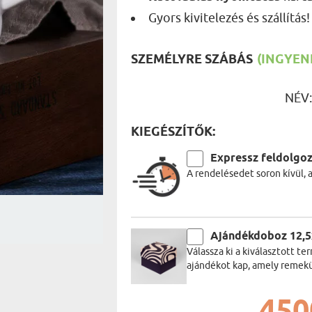
UTAZÓN
Gyors kivitelezés és szállítás!
BICIKLI
REK
IDŐSEBB
SPORTO
ÉK VONÁSAI
TŰZOLT
SZEMÉLYRE SZÁBÁS
(INGYENE
FŐNÖKN
HORGÁS
NÉV
VICCEL
KIEGÉSZÍTŐK:
Expressz feldolgo
A rendelésedet soron kívül, 
Ajándékdoboz 12,
Válassza ki a kiválasztott 
ajándékot kap, amely remekül
450