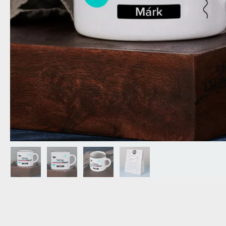
NAGYPAPÁNAK
ÉLELMISZE
APÓSÉKNAK
AZ AJÁND