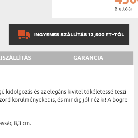
Bruttó ár
INGYENES SZÁLLÍTÁS 13,500 FT-TÓL
KISZÁLLÍTÁS
GARANCIA
ű kidolgozás és az elegáns kivitel tökéletessé teszi
 zord körülményeket is, és mindig jól néz ki! A bögre
asság 8,3 cm.