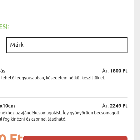
AK
STÁNAK
NEK
LÓNAK
ÓNAK
S):
EK
ZNAK
:
ŐDŐNEK
zás
Ár:
1800 Ft
a lehető leggyorsabban, késedelem nélkül készítjük el.
5x10cm
Ár:
2249 Ft
termékhez az ajándékcsomagolást. Így gyönyörűen becsomagolt
 fog kinézni és azonnal átadható.
0 Ft