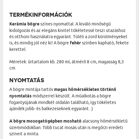
TERMÉKINFORMÁCIÓK
Kerámia bögre
színes nyomattal. A kiváló minőségű
kidolgozás és az elegáns kivitel tökéletessé teszi utazáshoz
és otthoni használatra egyaránt. Túléli a zord körülményeket
is, és mindig jól néz ki! A bögre
fehér
színben kapható, fekete
kerettel.
Méretek: űrtartalom kb. 280 ml, átmérő 8 cm, magasság 8,3
cm.
NYOMTATÁS
A bögre mintája tartós
magas hőmérsékleten történő
nyomtatás
módszerrel készült. A műalkotás a bögre
fogantyújának mindkét oldalán található, így tökéletes
ajándék jobb- és balkezeseknek egyaránt. :)
A bögre mosogatógépben mosható
alacsony hőmérsékletű
üzemmódokban. Több tucat mosás után is megőrzi eredeti
színeit a minta.