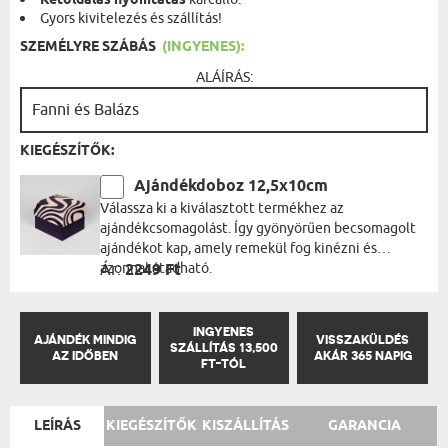
Kétoldalas nyomtatás
Gyors kivitelezés és szállítás!
SZEMÉLYRE SZÁBÁS
(INGYENES):
ALÁÍRÁS:
KIEGÉSZÍTŐK:
Ajándékdoboz 12,5x10cm
Válassza ki a kiválasztott termékhez az
ajándékcsomagolást. Így gyönyörűen becsomagolt
ajándékot kap, amely remekül fog kinézni és
azonnal átadható.
Ár:
2249 Ft
INGYENES
AJÁNDÉK MINDIG
VISSZAKÜLDÉS
SZÁLLÍTÁS 13,500
AZ IDŐBEN
AKÁR 365 NAPIG
FT-TÓL
LEÍRÁS
KIEGÉSZÍTŐK
KISZÁLLÍTÁS
GARANCIA