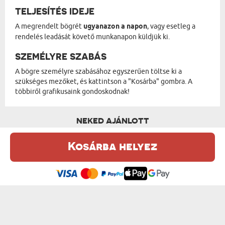
TELJESÍTÉS IDEJE
A megrendelt bögrét
ugyanazon a napon
, vagy esetleg a
rendelés leadását követő munkanapon küldjük ki.
SZEMÉLYRE SZABÁS
A bögre személyre szabásához egyszerűen töltse ki a
szükséges mezőket, és kattintson a "Kosárba" gombra. A
többiről grafikusaink gondoskodnak!
NEKED AJÁNLOTT
Kosárba helyez
Ez a weboldal sütiket (cookie-kat) használ. A sütikről bővebben az
Adatvédelmi Szabályzatban olvashatsz.
.
Elfogadom
SOK SIKERT AZ ÚJ MUNKAHELYEN - KERÁ...
SAJÁT TERVEZET - KERÁMIA BÖGRE FEKE...
4500 Ft
6300 Ft