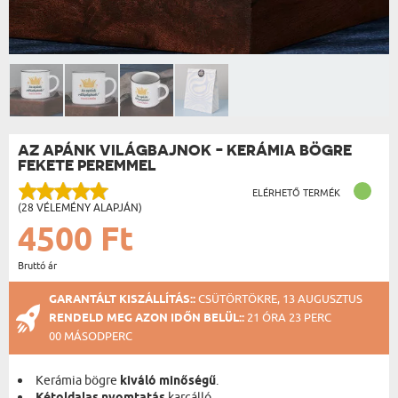
AZ APÁNK VILÁGBAJNOK - KERÁMIA BÖGRE
FEKETE PEREMMEL
ELÉRHETŐ TERMÉK
(28 VÉLEMÉNY ALAPJÁN)
4500 Ft
Bruttó ár
GARANTÁLT KISZÁLLÍTÁS::
CSÜTÖRTÖKRE, 13 AUGUSZTUS
RENDELD MEG AZON IDŐN BELÜL::
21 ÓRA 23 PERC
00 MÁSODPERC
Kerámia bögre
kiváló minőségű
.
karcálló.