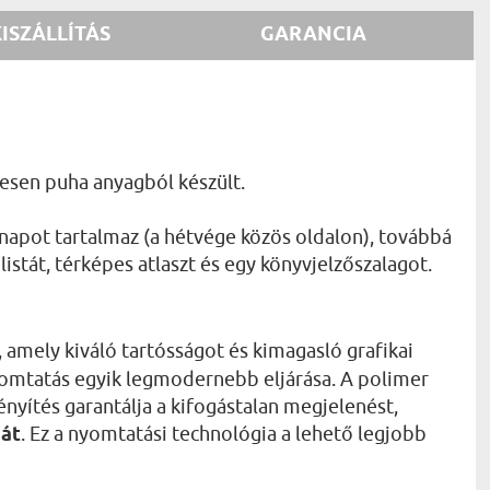
KISZÁLLÍTÁS
GARANCIA
mesen puha anyagból készült.
 napot tartalmaz (a hétvége közös oldalon), továbbá
istát, térképes atlaszt és egy könyvjelzőszalagot.
, amely kiváló tartósságot és kimagasló grafikai
nyomtatás egyik legmodernebb eljárása. A polimer
nyítés garantálja a kifogástalan megjelenést,
sát
. Ez a nyomtatási technológia a lehető legjobb