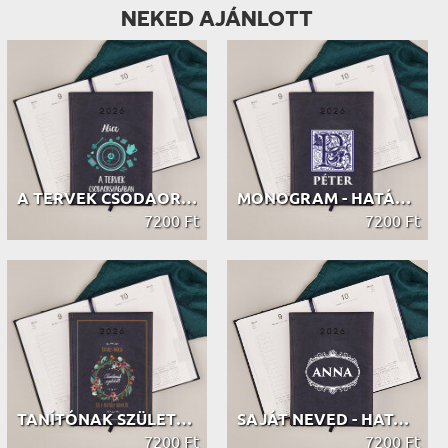
NEKED AJÁNLOTT
A TERVEK CSODAORSZÁGÁBAN - HATÁRIDŐ...
MONOGRAM - HATÁRIDŐNAPLÓ
7200 Ft
7200 Ft
TANÍTÓNAK SZÜLETETT - HATÁRIDŐNAPLÓ
SAJÁT NEVED - HATÁRIDŐNAPLÓ
7200 Ft
7200 Ft