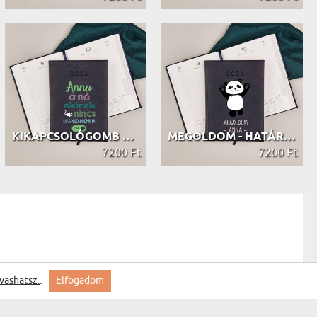
KIKAPCSOLÓGOMB NÉLKÜLI - HATÁRIDŐNAPLÓ
MEGOLDOM - HATÁRIDŐNAPLÓ
7200 Ft
7200 Ft
vashatsz.
.
Elfogadom