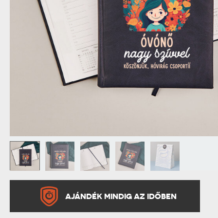
NAGYPAPÁNAK
ÉLELMISZE
APÓSÉKNAK
AZ AJÁND
AJÁNDÉK MINDIG AZ IDŐBEN