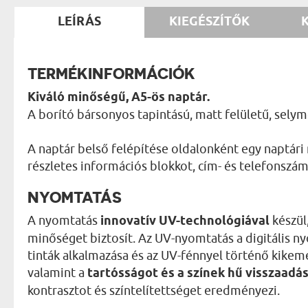
LEÍRÁS
KIEGÉSZÍTŐK
TERMÉKINFORMÁCIÓK
Kiváló minőségű, A5-ös naptár.
A borító bársonyos tapintású, matt felületű, sely
A naptár belső felépítése oldalonként egy naptári
részletes információs blokkot, cím- és telefonszáml
NYOMTATÁS
A nyomtatás
innovatív UV-technológiával
készül
minőséget biztosít. Az UV-nyomtatás a digitális 
tinták alkalmazása és az UV-fénnyel történő kikemé
valamint a
tartósságot és a színek hű visszaadá
kontrasztot és színtelítettséget eredményezi.