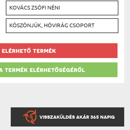
AK
:
STÁNAK
NEK
LÓNAK
ÓNAK
:
EK
ZNAK
ŐDŐNEK
 elérhető termék
 a termék elérhetőségéről
VISSZAKÜLDÉS AKÁR 365 NAPIG