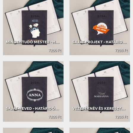
MINDENTUDÓ MESTER - HATÁRIDŐNAPLÓ
SAJÁT PROJEKT - HATÁRIDŐNAPLÓ
7200 Ft
7200 Ft
SAJÁT NEVED - HATÁRIDŐNAPLÓ
VEZETÉKNÉV ÉS KERESZTNÉV - HATÁRIDŐ...
7200 Ft
7200 Ft