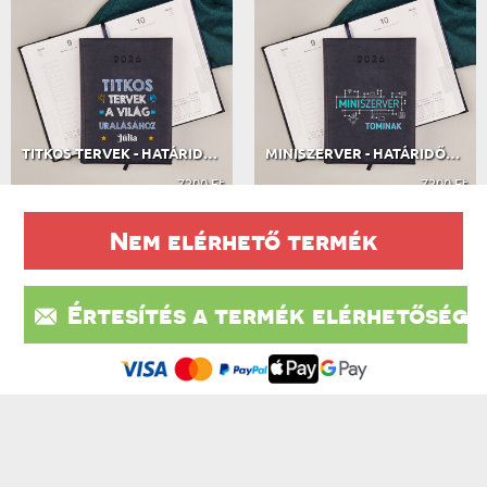
TITKOS TERVEK - HATÁRIDŐNAPLÓ
MINISZERVER - HATÁRIDŐNAPLÓ
7200 Ft
7200 Ft
Nem elérhető termék
A VÁSÁRLÓK VÉLEMÉNYEI
Értesítés a termék elérhetőségé
Ez a weboldal sütiket (cookie-kat) használ. A sütikről bővebben az
604 VÉLEMÉNY ALAPJÁN
Adatvédelmi Szabályzatban olvashatsz.
.
Elfogadom
IRATKOZZ FEL A HÍRLEVÉLÜNKRE, ÉS ÉLVEZD A
LEGJOBB AKCIÓKAT