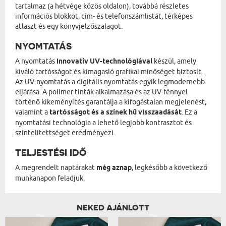
tartalmaz (a hétvége közös oldalon), továbbá részletes
információs blokkot, cím- és telefonszámlistát, térképes
atlaszt és egy könyvjelzőszalagot.
NYOMTATÁS
A nyomtatás
innovatív UV-technológiával
készül, amely
kiváló tartósságot és kimagasló grafikai minőséget biztosít.
Az UV-nyomtatás a digitális nyomtatás egyik legmodernebb
eljárása. A polimer tinták alkalmazása és az UV-fénnyel
történő kikeményítés garantálja a kifogástalan megjelenést,
valamint a
tartósságot és a színek hű visszaadását
. Ez a
nyomtatási technológia a lehető legjobb kontrasztot és
színtelítettséget eredményezi.
TELJESTÉSI IDŐ
A megrendelt naptárakat
még aznap
, legkésőbb a következő
munkanapon feladjuk.
NEKED AJÁNLOTT