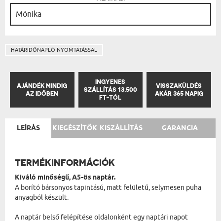
HATÁRIDŐNAPLÓ NYOMTATÁSSAL
INGYENES
AJÁNDÉK MINDIG
VISSZAKÜLDÉS
SZÁLLÍTÁS 13,500
AZ IDŐBEN
AKÁR 365 NAPIG
FT-TÓL
LEÍRÁS
KIEGÉSZÍTŐK
KISZÁLLÍTÁS
GARANCIA
TERMÉKINFORMÁCIÓK
Kiváló minőségű, A5-ös naptár.
A borító bársonyos tapintású, matt felületű, selymesen puha
anyagból készült.
A naptár belső felépítése oldalonként egy naptári napot