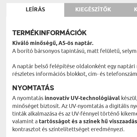
LEÍRÁS
KIEGÉSZÍTŐK
TERMÉKINFORMÁCIÓK
Kiváló minőségű, A5-ös naptár.
A borító bársonyos tapintású, matt felületű, sely
A naptár belső felépítése oldalonként egy naptári
részletes információs blokkot, cím- és telefonszáml
NYOMTATÁS
A nyomtatás
innovatív UV-technológiával
készül
minőséget biztosít. Az UV-nyomtatás a digitális 
tinták alkalmazása és az UV-fénnyel történő kikemé
valamint a
tartósságot és a színek hű visszaadá
kontrasztot és színtelítettséget eredményezi.