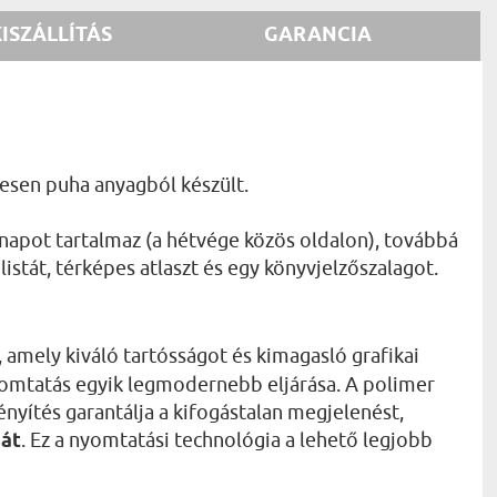
KISZÁLLÍTÁS
GARANCIA
mesen puha anyagból készült.
 napot tartalmaz (a hétvége közös oldalon), továbbá
istát, térképes atlaszt és egy könyvjelzőszalagot.
, amely kiváló tartósságot és kimagasló grafikai
nyomtatás egyik legmodernebb eljárása. A polimer
nyítés garantálja a kifogástalan megjelenést,
sát
. Ez a nyomtatási technológia a lehető legjobb