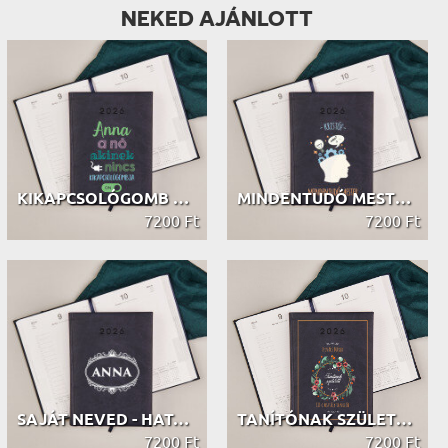
NEKED AJÁNLOTT
KIKAPCSOLÓGOMB NÉLKÜLI - HATÁRIDŐNAPLÓ
MINDENTUDÓ MESTER - HATÁRIDŐNAPLÓ
7200 Ft
7200 Ft
SAJÁT NEVED - HATÁRIDŐNAPLÓ
TANÍTÓNAK SZÜLETETT - HATÁRIDŐNAPLÓ
7200 Ft
7200 Ft