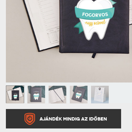
NAGYPAPÁNAK
ÉLELMISZE
APÓSÉKNAK
AZ AJÁND
AJÁNDÉK MINDIG AZ IDŐBEN