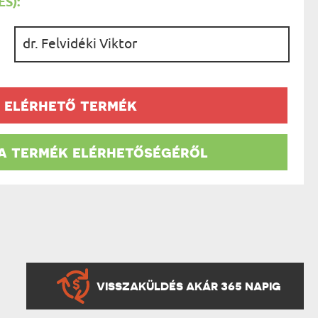
S):
AK
STÁNAK
NEK
:
LÓNAK
ÓNAK
EK
ZNAK
ŐDŐNEK
 elérhető termék
 a termék elérhetőségéről
VISSZAKÜLDÉS AKÁR 365 NAPIG