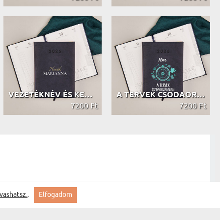
VEZETÉKNÉV ÉS KERESZTNÉV - HATÁRIDŐ...
A TERVEK CSODAORSZÁGÁBAN - HATÁRIDŐ...
7200 Ft
7200 Ft
vashatsz.
.
Elfogadom