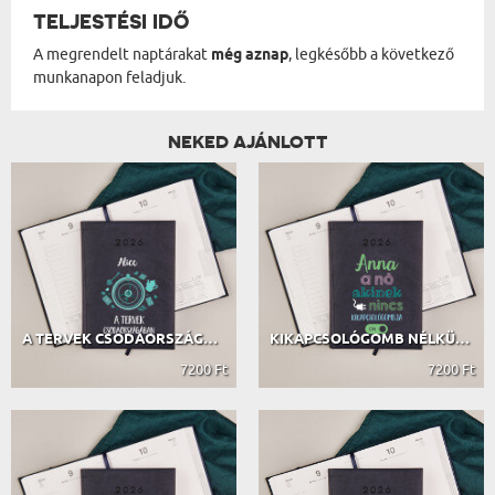
TELJESTÉSI IDŐ
A megrendelt naptárakat
még aznap
, legkésőbb a következő
munkanapon feladjuk.
NEKED AJÁNLOTT
A TERVEK CSODAORSZÁGÁBAN - HATÁRIDŐ...
KIKAPCSOLÓGOMB NÉLKÜLI - HATÁRIDŐNAPLÓ
7200 Ft
7200 Ft