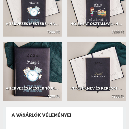
A TERVEZÉS MESTERE - HATÁRIDŐNAPLÓ
NŐ, SAJÁT OSZTÁLLYAL - HATÁRIDŐNAPLÓ
7200 Ft
7200 Ft
A TERVEZÉS MESTERNŐJE - HATÁRIDŐNAPLÓ
VEZETÉKNÉV ÉS KERESZTNÉV - HATÁRIDŐ...
7200 Ft
7200 Ft
A VÁSÁRLÓK VÉLEMÉNYEI