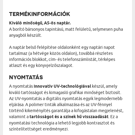
TERMÉKINFORMÁCIÓK
Kiváló minőségű, A5-ös naptár.
A borító bársonyos tapintású, matt felületű, selymesen puha
anyagból készült.
A naptár belső felépítése oldalonként egy naptári napot
tartalmaz (a hétvége közös oldalon), továbbá részletes
információs blokkot, cím- és telefonszámlistát, térképes
atlaszt és egy könyvjelzőszalagot.
NYOMTATÁS
A nyomtatás
innovatív UV-technológiával
készül, amely
kiváló tartósságot és kimagasló grafikai minőséget biztosít.
Az UV-nyomtatás a digitális nyomtatás egyik legmodernebb
eljárása. A polimer tinták alkalmazása és az UV-fénnyel
történő kikeményítés garantálja a kifogástalan megjelenést,
valamint a
tartósságot és a színek hű visszaadását
. Ez a
nyomtatási technológia a lehető legjobb kontrasztot és
színtelítettséget eredményezi.