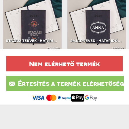
UTAZÁSI TERVEK - HATÁRIDŐNAPLÓ
SAJÁT NEVED - HATÁRIDŐNAPLÓ
7200 Ft
7200 Ft
Nem elérhető termék
A VÁSÁRLÓK VÉLEMÉNYEI
Értesítés a termék elérhetőségé
Ez a weboldal sütiket (cookie-kat) használ. A sütikről bővebben az
604 VÉLEMÉNY ALAPJÁN
Adatvédelmi Szabályzatban olvashatsz.
.
Elfogadom
IRATKOZZ FEL A HÍRLEVÉLÜNKRE, ÉS ÉLVEZD A
LEGJOBB AKCIÓKAT