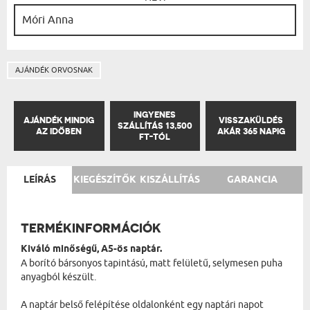
AJÁNDÉK ORVOSNAK
INGYENES
AJÁNDÉK MINDIG
VISSZAKÜLDÉS
SZÁLLÍTÁS 13,500
AZ IDŐBEN
AKÁR 365 NAPIG
FT-TÓL
LEÍRÁS
KIEGÉSZÍTŐK
KISZÁLLÍTÁS
GARANCIA
TERMÉKINFORMÁCIÓK
Kiváló minőségű, A5-ös naptár.
A borító bársonyos tapintású, matt felületű, selymesen puha
anyagból készült.
A naptár belső felépítése oldalonként egy naptári napot