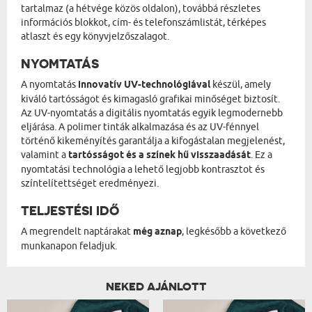
tartalmaz (a hétvége közös oldalon), továbbá részletes
információs blokkot, cím- és telefonszámlistát, térképes
atlaszt és egy könyvjelzőszalagot.
NYOMTATÁS
A nyomtatás
innovatív UV-technológiával
készül, amely
kiváló tartósságot és kimagasló grafikai minőséget biztosít.
Az UV-nyomtatás a digitális nyomtatás egyik legmodernebb
eljárása. A polimer tinták alkalmazása és az UV-fénnyel
történő kikeményítés garantálja a kifogástalan megjelenést,
valamint a
tartósságot és a színek hű visszaadását
. Ez a
nyomtatási technológia a lehető legjobb kontrasztot és
színtelítettséget eredményezi.
TELJESTÉSI IDŐ
A megrendelt naptárakat
még aznap
, legkésőbb a következő
munkanapon feladjuk.
NEKED AJÁNLOTT