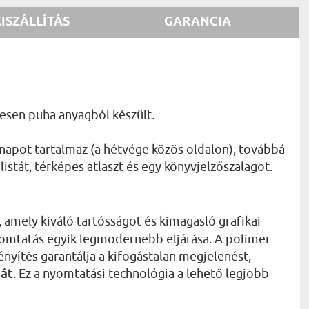
KISZÁLLÍTÁS
GARANCIA
mesen puha anyagból készült.
 napot tartalmaz (a hétvége közös oldalon), továbbá
istát, térképes atlaszt és egy könyvjelzőszalagot.
, amely kiváló tartósságot és kimagasló grafikai
nyomtatás egyik legmodernebb eljárása. A polimer
nyítés garantálja a kifogástalan megjelenést,
sát
. Ez a nyomtatási technológia a lehető legjobb