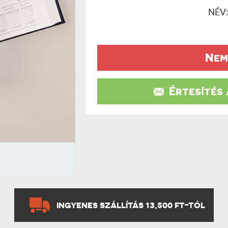
UTAZÓN
NÉV
BICIKLI
REK
IDŐSEBB
SPORTO
ÉK VONÁSAI
TŰZOLT
FŐNÖKN
Nem
HORGÁS
VICCEL
Értesítés
INGYENES SZÁLLÍTÁS 13,500 FT-TÓL