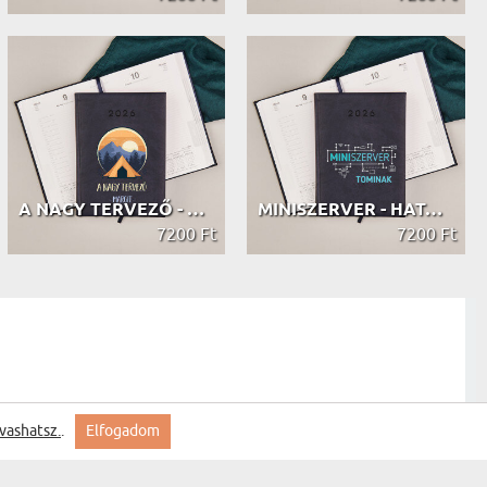
A NAGY TERVEZŐ - HATÁRIDŐNAPLÓ
MINISZERVER - HATÁRIDŐNAPLÓ
7200 Ft
7200 Ft
vashatsz.
.
Elfogadom