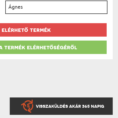
AK
:
STÁNAK
NEK
LÓNAK
ÓNAK
EK
 elérhető termék
ZNAK
ŐDŐNEK
 a termék elérhetőségéről
VISSZAKÜLDÉS AKÁR 365 NAPIG