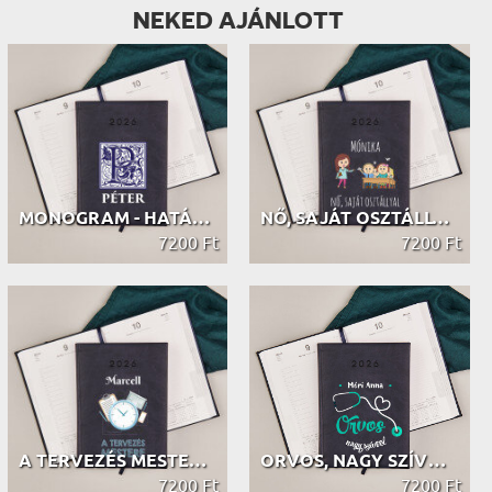
NEKED AJÁNLOTT
MONOGRAM - HATÁRIDŐNAPLÓ
NŐ, SAJÁT OSZTÁLLYAL - HATÁRIDŐNAPLÓ
7200 Ft
7200 Ft
A TERVEZÉS MESTERE - HATÁRIDŐNAPLÓ
ORVOS, NAGY SZÍVVEL - HATÁRIDŐNAPLÓ
7200 Ft
7200 Ft