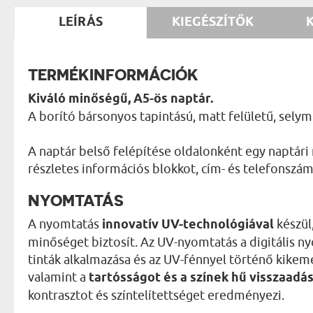
LEÍRÁS
KIEGÉSZÍTŐK
TERMÉKINFORMÁCIÓK
Kiváló minőségű, A5-ös naptár.
A borító bársonyos tapintású, matt felületű, sely
A naptár belső felépítése oldalonként egy naptári
részletes információs blokkot, cím- és telefonszáml
NYOMTATÁS
A nyomtatás
innovatív UV-technológiával
készül
minőséget biztosít. Az UV-nyomtatás a digitális 
tinták alkalmazása és az UV-fénnyel történő kikemé
valamint a
tartósságot és a színek hű visszaadá
kontrasztot és színtelítettséget eredményezi.