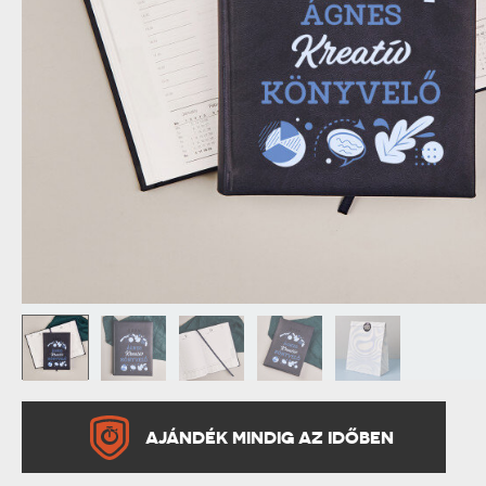
NAGYPAPÁNAK
ÉLELMISZE
APÓSÉKNAK
AZ AJÁND
AJÁNDÉK MINDIG AZ IDŐBEN