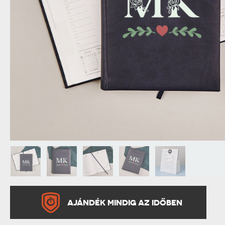
NAGYPAPÁNAK
ÉLELMISZE
APÓSÉKNAK
AZ AJÁND
AJÁNDÉK MINDIG AZ IDŐBEN