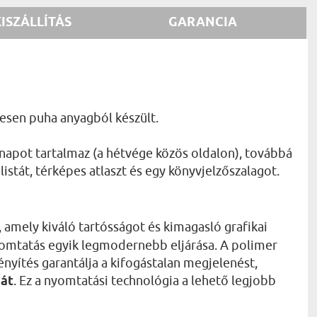
KISZÁLLÍTÁS
GARANCIA
mesen puha anyagból készült.
 napot tartalmaz (a hétvége közös oldalon), továbbá
istát, térképes atlaszt és egy könyvjelzőszalagot.
, amely kiváló tartósságot és kimagasló grafikai
nyomtatás egyik legmodernebb eljárása. A polimer
nyítés garantálja a kifogástalan megjelenést,
sát
. Ez a nyomtatási technológia a lehető legjobb