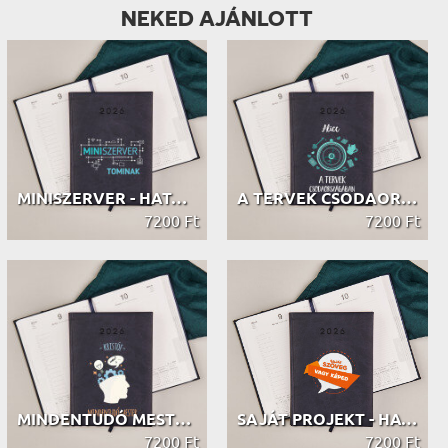
NEKED AJÁNLOTT
MINISZERVER - HATÁRIDŐNAPLÓ
A TERVEK CSODAORSZÁGÁBAN - HATÁRIDŐ...
7200 Ft
7200 Ft
MINDENTUDÓ MESTER - HATÁRIDŐNAPLÓ
SAJÁT PROJEKT - HATÁRIDŐNAPLÓ
7200 Ft
7200 Ft