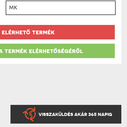
AK
:
STÁNAK
NEK
LÓNAK
ÓNAK
EK
 elérhető termék
ZNAK
ŐDŐNEK
 a termék elérhetőségéről
VISSZAKÜLDÉS AKÁR 365 NAPIG