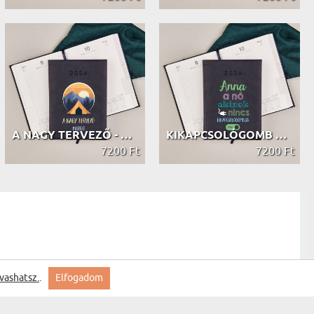
A NAGY TERVEZŐ - HATÁRIDŐNAPLÓ
KIKAPCSOLÓGOMB NÉLKÜLI - HATÁRIDŐNAPLÓ
7200 Ft
7200 Ft
vashatsz.
.
Elfogadom