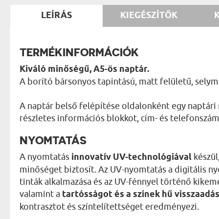
LEÍRÁS
KIEGÉSZÍTŐK
TERMÉKINFORMÁCIÓK
Kiváló minőségű, A5-ös naptár.
A borító bársonyos tapintású, matt felületű, sely
A naptár belső felépítése oldalonként egy naptári
részletes információs blokkot, cím- és telefonszáml
NYOMTATÁS
A nyomtatás
innovatív UV-technológiával
készül
minőséget biztosít. Az UV-nyomtatás a digitális 
tinták alkalmazása és az UV-fénnyel történő kikemé
valamint a
tartósságot és a színek hű visszaadá
kontrasztot és színtelítettséget eredményezi.