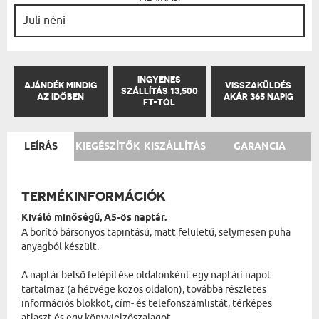
INGYENES
AJÁNDÉK MINDIG
VISSZAKÜLDÉS
SZÁLLÍTÁS 13,500
AZ IDŐBEN
AKÁR 365 NAPIG
FT-TÓL
LEÍRÁS
KIEGÉSZÍTŐK
KISZÁLLÍTÁS
GARANCIA
TERMÉKINFORMÁCIÓK
Kiváló minőségű, A5-ös naptár.
A borító bársonyos tapintású, matt felületű, selymesen puha
anyagból készült.
A naptár belső felépítése oldalonként egy naptári napot
tartalmaz (a hétvége közös oldalon), továbbá részletes
információs blokkot, cím- és telefonszámlistát, térképes
atlaszt és egy könyvjelzőszalagot.