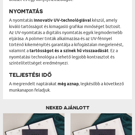
NYOMTATÁS
A nyomtatás
innovatív UV-technológiával
készül, amely
kiváló tartósságot és kimagasló grafikai minőséget biztosít.
Az UV-nyomtatás a digitális nyomtatás egyik legmodernebb
eljárása. A polimer tinták alkalmazása és az UV-fénnyel
történő kikeményítés garantálja a kifogástalan megjelenést,
valamint a
tartósságot és a színek hű visszaadását
. Ez a
nyomtatási technológia a lehető legjobb kontrasztot és
színtelítettséget eredményezi.
TELJESTÉSI IDŐ
A megrendelt naptárakat
még aznap
, legkésőbb a következő
munkanapon feladjuk.
NEKED AJÁNLOTT