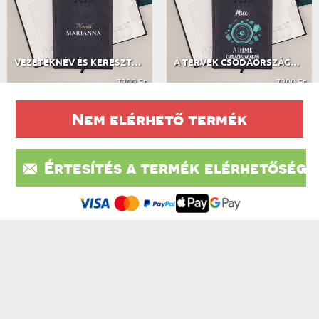
VEZETÉKNÉV ÉS KERESZTNÉV - HATÁRIDŐ...
A TERVEK CSODAORSZÁGÁBAN - HATÁRIDŐ...
7200 Ft
7200 Ft
Nem elérhető termék
A VÁSÁRLÓK VÉLEMÉNYEI
Értesítés a termék elérhetőségé
Ez a weboldal sütiket (cookie-kat) használ. A sütikről bővebben az
604 VÉLEMÉNY ALAPJÁN
Adatvédelmi Szabályzatban olvashatsz.
.
Elfogadom
IRATKOZZ FEL A HÍRLEVÉLÜNKRE, ÉS ÉLVEZD A
LEGJOBB AKCIÓKAT