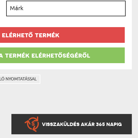
AK
:
STÁNAK
NEK
LÓNAK
ÓNAK
EK
 elérhető termék
ZNAK
ŐDŐNEK
 a termék elérhetőségéről
LÓ NYOMTATÁSSAL
VISSZAKÜLDÉS AKÁR 365 NAPIG