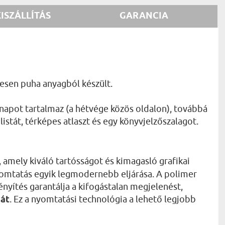
KISZÁLLÍTÁS
GARANCIA
mesen puha anyagból készült.
 napot tartalmaz (a hétvége közös oldalon), továbbá
istát, térképes atlaszt és egy könyvjelzőszalagot.
, amely kiváló tartósságot és kimagasló grafikai
nyomtatás egyik legmodernebb eljárása. A polimer
nyítés garantálja a kifogástalan megjelenést,
sát
. Ez a nyomtatási technológia a lehető legjobb