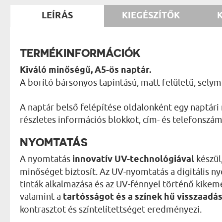
LEÍRÁS
KIEGÉSZÍTŐK
TERMÉKINFORMÁCIÓK
Kiváló minőségű, A5-ös naptár.
A borító bársonyos tapintású, matt felületű, sely
A naptár belső felépítése oldalonként egy naptári
részletes információs blokkot, cím- és telefonszáml
NYOMTATÁS
A nyomtatás
innovatív UV-technológiával
készül
minőséget biztosít. Az UV-nyomtatás a digitális 
tinták alkalmazása és az UV-fénnyel történő kikemé
valamint a
tartósságot és a színek hű visszaadá
kontrasztot és színtelítettséget eredményezi.