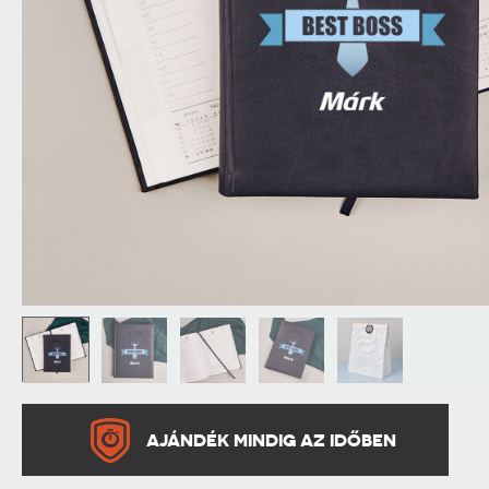
NAGYPAPÁNAK
ÉLELMISZE
APÓSÉKNAK
AZ AJÁND
AJÁNDÉK MINDIG AZ IDŐBEN