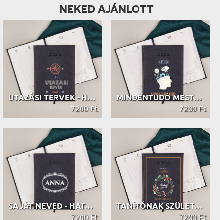
NEKED AJÁNLOTT
UTAZÁSI TERVEK - HATÁRIDŐNAPLÓ
MINDENTUDÓ MESTER - HATÁRIDŐNAPLÓ
7200 Ft
7200 Ft
SAJÁT NEVED - HATÁRIDŐNAPLÓ
TANÍTÓNAK SZÜLETETT - HATÁRIDŐNAPLÓ
7200 Ft
7200 Ft