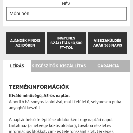
NÉV:
INGYENES
AJÁNDÉK MINDIG
VISSZAKÜLDÉS
SZÁLLÍTÁS 13,500
AZ IDŐBEN
AKÁR 365 NAPIG
FT-TÓL
LEÍRÁS
KIEGÉSZÍTŐK
KISZÁLLÍTÁS
GARANCIA
TERMÉKINFORMÁCIÓK
Kiváló minőségű, A5-ös naptár.
A borító bársonyos tapintású, matt felületű, selymesen puha
anyagból készült.
A naptár belső felépítése oldalonként egy naptári napot
tartalmaz (a hétvége közös oldalon), továbbá részletes
információs blokkot, cím- és telefonszámlistát, térképes