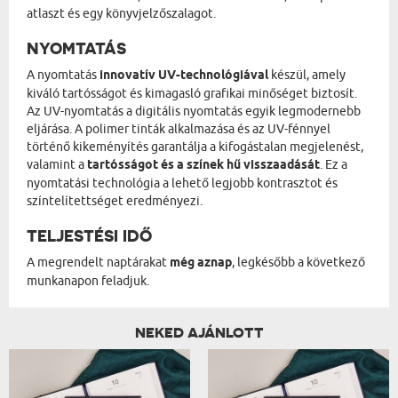
atlaszt és egy könyvjelzőszalagot.
NYOMTATÁS
A nyomtatás
innovatív UV-technológiával
készül, amely
kiváló tartósságot és kimagasló grafikai minőséget biztosít.
Az UV-nyomtatás a digitális nyomtatás egyik legmodernebb
eljárása. A polimer tinták alkalmazása és az UV-fénnyel
történő kikeményítés garantálja a kifogástalan megjelenést,
valamint a
tartósságot és a színek hű visszaadását
. Ez a
nyomtatási technológia a lehető legjobb kontrasztot és
színtelítettséget eredményezi.
TELJESTÉSI IDŐ
A megrendelt naptárakat
még aznap
, legkésőbb a következő
munkanapon feladjuk.
NEKED AJÁNLOTT