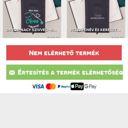
ORVOS, NAGY SZÍVVEL - HATÁRIDŐNAPLÓ
VEZETÉKNÉV ÉS KERESZTNÉV - HATÁRIDŐ...
7200 Ft
7200 Ft
Nem elérhető termék
A VÁSÁRLÓK VÉLEMÉNYEI
Értesítés a termék elérhetőségé
Ez a weboldal sütiket (cookie-kat) használ. A sütikről bővebben az
604 VÉLEMÉNY ALAPJÁN
Adatvédelmi Szabályzatban olvashatsz.
.
Elfogadom
IRATKOZZ FEL A HÍRLEVÉLÜNKRE, ÉS ÉLVEZD A
LEGJOBB AKCIÓKAT