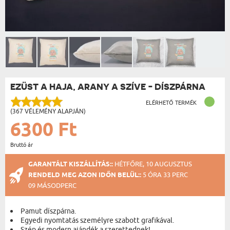
EZÜST A HAJA, ARANY A SZÍVE - DÍSZPÁRNA
ELÉRHETŐ TERMÉK
(367 VÉLEMÉNY ALAPJÁN)
6300 Ft
Bruttó ár
GARANTÁLT KISZÁLLÍTÁS::
HÉTFŐRE, 10 AUGUSZTUS
RENDELD MEG AZON IDŐN BELÜL::
5 ÓRA 33 PERC
09 MÁSODPERC
Pamut díszpárna.
Egyedi nyomtatás személyre szabott grafikával.
Szép és modern ajándék a szerettednek!