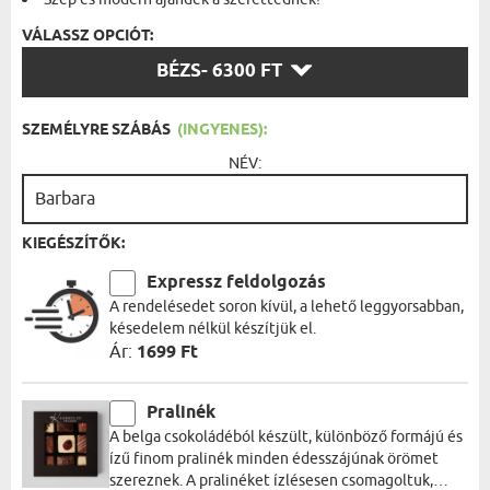
VÁLASSZ OPCIÓT:
VÁLASSZ
BÉZS
- 6300 FT
OPCIÓT:
SZEMÉLYRE SZÁBÁS
(INGYENES):
NÉV:
KIEGÉSZÍTŐK:
Expressz feldolgozás
A rendelésedet soron kívül, a lehető leggyorsabban,
késedelem nélkül készítjük el.
Ár:
1699 Ft
Pralinék
A belga csokoládéból készült, különböző formájú és
ízű finom pralinék minden édesszájúnak örömet
szereznek. A pralinéket ízlésesen csomagoltuk,