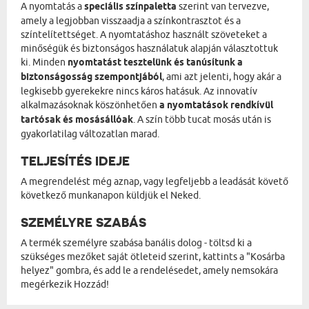
A nyomtatás a
speciális színpaletta
szerint van tervezve,
amely a legjobban visszaadja a színkontrasztot és a
színtelítettséget. A nyomtatáshoz használt szöveteket a
minőségük és biztonságos használatuk alapján választottuk
ki. Minden
nyomtatást tesztelünk és tanúsítunk a
biztonságosság szempontjából
, ami azt jelenti, hogy akár a
legkisebb gyerekekre nincs káros hatásuk. Az innovatív
alkalmazásoknak köszönhetően
a nyomtatások rendkívül
tartósak és mosásállóak
. A szín több tucat mosás után is
gyakorlatilag változatlan marad.
TELJESÍTÉS IDEJE
A megrendelést még aznap, vagy legfeljebb a leadását követő
következő munkanapon küldjük el Neked.
SZEMÉLYRE SZABÁS
A termék személyre szabása banális dolog - töltsd ki a
szükséges mezőket saját ötleteid szerint, kattints a "Kosárba
helyez" gombra, és add le a rendelésedet, amely nemsokára
megérkezik Hozzád!