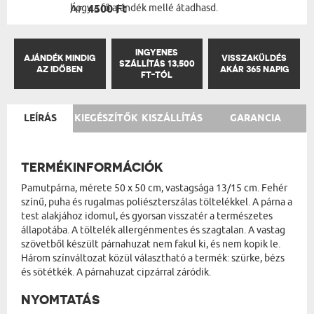
hogy a fő ajándék mellé átadhasd.
Ár:
4500 Ft
INGYENES
AJÁNDÉK MINDIG
VISSZAKÜLDÉS
SZÁLLÍTÁS 13,500
AZ IDŐBEN
AKÁR 365 NAPIG
FT-TÓL
LEÍRÁS
KIEGÉSZÍTŐK
KISZÁLLÍTÁS
GARANCIA
TERMÉKINFORMÁCIÓK
Pamutpárna, mérete 50 x 50 cm, vastagsága 13/15 cm. Fehér
színű, puha és rugalmas poliészterszálas töltelékkel. A párna a
test alakjához idomul, és gyorsan visszatér a természetes
állapotába. A töltelék allergénmentes és szagtalan. A vastag
szövetből készült párnahuzat nem fakul ki, és nem kopik le.
Három színváltozat közül választható a termék: szürke, bézs
és sötétkék. A párnahuzat cipzárral záródik.
NYOMTATÁS