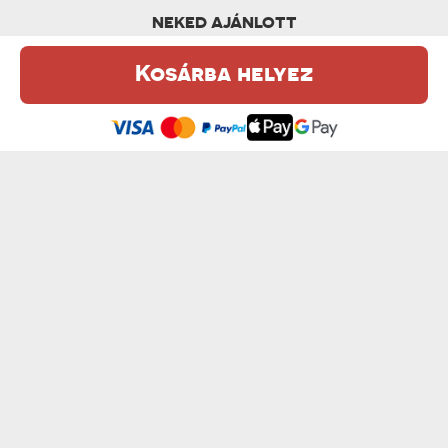
NEKED AJÁNLOTT
Kosárba helyez
Ez a weboldal sütiket (cookie-kat) használ. A sütikről bővebben az
Adatvédelmi Szabályzatban olvashatsz.
.
Elfogadom
CSAK MÉG 5 PERC - DÍSZPÁRNA
ELFÁRADTÁL - DÍSZPÁRNA
6300 Ft
6300 Ft
SZUNDIKÁLÓ KIRÁLYNŐ - DÍSZPÁRNA
AZ OTTHON OTT VAN - DÍSZPÁRNA