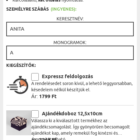
Karcolásálló,
két oldalas
nyomtatás.
SZEMÉLYRE SZÁBÁS
(INGYENES):
KERESZTNÉV:
MONOGRAMOK:
KIEGÉSZÍTŐK:
Expressz feldolgozás
A rendelésedet soron kívül, a lehető leggyorsabban,
késedelem nélkül készítjük el.
Ár:
1799 Ft
Ajándékdoboz 12,5x10cm
Válassza ki a kiválasztott termékhez az
ajándékcsomagolást. Így gyönyörűen becsomagolt
ajándékot kap, amely remekül fog kinézni és
azonnal átadható.