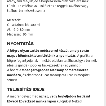
arany, ami fénylik, de a bögrénk nem csak tökéletesnek
tűnik... Ez valóban az! Tökéletes a reggeli kávéhoz vagy
teához, természetesen. :)
Méretek:
Űrtartalom: kb. 300 ml
Átmérő: 80 mm
Magasság: 95 mm
NYOMTATÁS
A bögre olyan tartós módszerrel készül, amely során
magas hőmérsékleten történik a nyomtatás
. A grafika a
bögre fogantyújának mindkét oldalán található, így a termék
ideális ajándék jobb- és balkezeseknek egyaránt :)
A bögre a
mosogatógépben alacsony hőmérsékleten
mosható
, és akár több tucat mosogatás után is megőrzi
színeit.
TELJESÍTÉS IDEJE
A megrendelést még
aznap, vagy legfeljebb a leadását
követő következő munkanapon
küldjük el Neked.