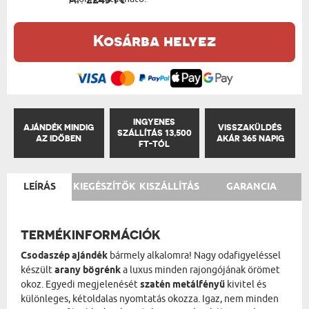
Ár:
2249 Ft
Kosárba helyez
INGYENES
AJÁNDÉK MINDIG
VISSZAKÜLDÉS
SZÁLLÍTÁS 13,500
AZ IDŐBEN
AKÁR 365 NAPIG
FT-TÓL
LEÍRÁS
KIEGÉSZÍTŐK
KISZÁLLÍTÁS
GARANCIA
TERMÉKINFORMÁCIÓK
Csodaszép ajándék
bármely alkalomra! Nagy odafigyeléssel
készült
arany bögrénk
a luxus minden rajongójának örömet
okoz. Egyedi megjelenését
szatén metálfényű
kivitel és
különleges, kétoldalas nyomtatás okozza. Igaz, nem minden