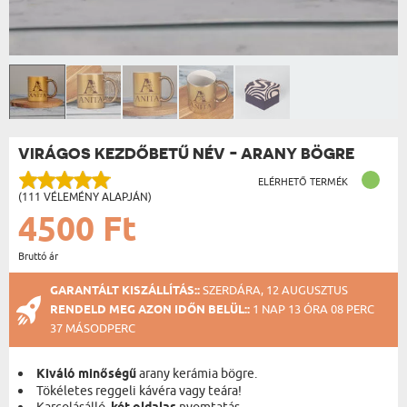
VIRÁGOS KEZDŐBETŰ NÉV - ARANY BÖGRE
ELÉRHETŐ TERMÉK
(111 VÉLEMÉNY ALAPJÁN)
4500 Ft
Bruttó ár
GARANTÁLT KISZÁLLÍTÁS::
SZERDÁRA, 12 AUGUSZTUS
RENDELD MEG AZON IDŐN BELÜL::
1 NAP 13 ÓRA 08 PERC
36 MÁSODPERC
Kiváló minőségű
arany kerámia bögre.
Tökéletes reggeli kávéra vagy teára!