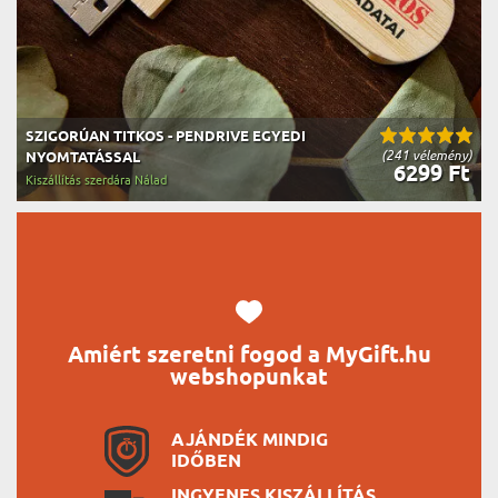
SZIGORÚAN TITKOS - PENDRIVE EGYEDI
(241 vélemény)
NYOMTATÁSSAL
6299 Ft
Kiszállítás szerdára Nálad
Amiért szeretni fogod a MyGift.hu
webshopunkat
AJÁNDÉK MINDIG
IDŐBEN
INGYENES KISZÁLLÍTÁS