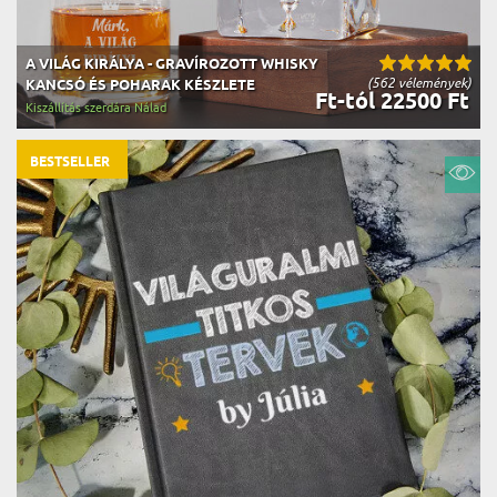
A VILÁG KIRÁLYA - GRAVÍROZOTT WHISKY
(562 vélemények)
KANCSÓ ÉS POHARAK KÉSZLETE
Ft-tól 22500 Ft
Kiszállítás szerdára Nálad
BESTSELLER