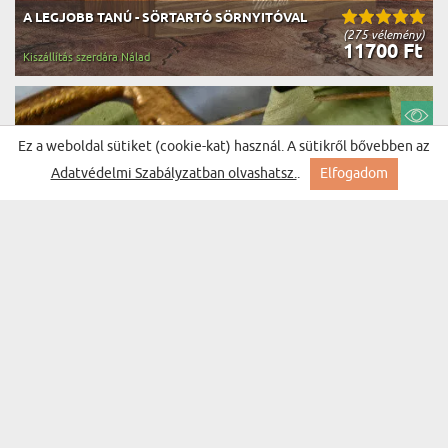
A LEGJOBB TANÚ - SÖRTARTÓ SÖRNYITÓVAL
(275 vélemény)
11700 Ft
Kiszállítás szerdára Nálad
Ez a weboldal sütiket (cookie-kat) használ. A sütikről bővebben az
Adatvédelmi Szabályzatban olvashatsz.
.
Elfogadom
18+ - PENDRIVE EGYEDI NYOMTATÁSSAL