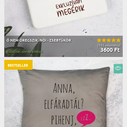
Ő NEM ÖREGSZIK. NŐI - ZSEBTÜKÖR
(165 vélemény)
3600 Ft
Kiszállítás szerdára Nálad
BESTSELLER