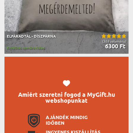
ELFÁRADTÁL - DÍSZPÁRNA
(369 vélemény)
6300 Ft
Kiszállítás szerdára Nálad
Amiért szeretni fogod a MyGift.hu
webshopunkat
AJÁNDÉK MINDIG
IDŐBEN
INGYENES KISZÁLLÍTÁS