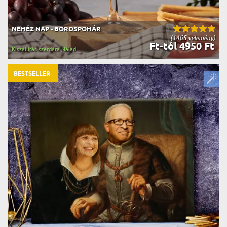
NEHÉZ NAP - BOROSPOHÁR
(1465 vélemény)
Ft-tól 4950 Ft
Kiszállítás szerdára Nálad
BESTSELLER