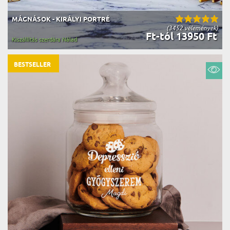
MÁGNÁSOK - KIRÁLYI PORTRÉ
(3452 vélemények)
Ft-tól 13950 Ft
Kiszállítás szerdára Nálad
BESTSELLER