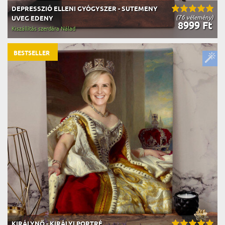
DEPRESSZIÓ ELLENI GYÓGYSZER - SUTEMENY
(76 vélemény)
UVEG EDENY
8999 Ft
Kiszállítás szerdára Nálad
BESTSELLER
KIRÁLYNŐ - KIRÁLYI PORTRÉ