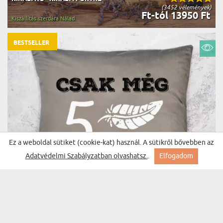
(3452 vélemények)
Ft-tól 13950 Ft
Kiszállítás szerdára Nálad
BESTSELLER
Ez a weboldal sütiket (cookie-kat) használ. A sütikről bővebben az
Adatvédelmi Szabályzatban olvashatsz.
.
Elfogadom
CSAK MÉG 5 PERC - DÍSZPÁRNA
(369 vélemény)