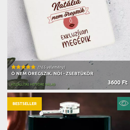
NAGYPAPÁNAK
ÉLELMISZE
APÓSÉKNAK
AZ AJÁND
(165 vélemény)
Ő NEM ÖREGSZIK. NŐI - ZSEBTÜKÖR
3600 Ft
KISZÁLLÍTÁS HÉTFŐRE NÁLAD
BESTSELLER