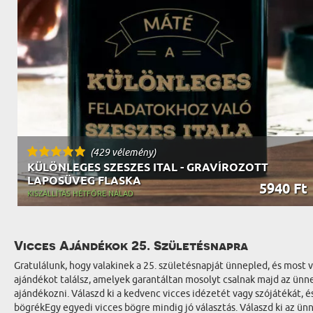
(429 vélemény)
KÜLÖNLEGES SZESZES ITAL - GRAVÍROZOTT
LAPOSÜVEG FLASKA
5940 Ft
KISZÁLLÍTÁS HÉTFŐRE NÁLAD
Vicces Ajándékok 25. Születésnapra
Gratulálunk, hogy valakinek a 25. születésnapját ünnepled, és most
ajándékot találsz, amelyek garantáltan mosolyt csalnak majd az ünne
ajándékozni. Válaszd ki a kedvenc vicces idézetét vagy szójátékát, 
bögrékEgy egyedi vicces bögre mindig jó választás. Válaszd ki az ün