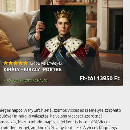
(3452 vélemények)
KIRÁLY - KIRÁLYI PORTRÉ
Ft-tól 13950 Ft
KISZÁLLÍTÁS HÉTFŐRE NÁLAD
nleges napot! A MyGift.hu-nál számos vicces és személyre szabható
ulóver mindig jó választás, ha valami vicceset szeretnél
znosak is, hiszen mindennapi viseletként is hordhatók.Vicces
a minden reggel, amikor kávét vagy teát iszik. A vicces bögre egy