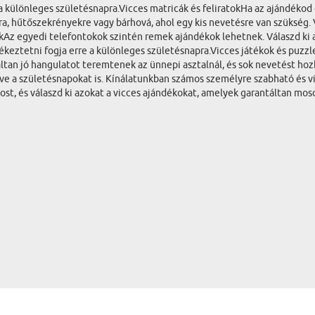
 különleges születésnapra.Vicces matricák és feliratokHa az ajándékod eg
ra, hűtőszekrényekre vagy bárhová, ahol egy kis nevetésre van szükség. 
z egyedi telefontokok szintén remek ajándékok lehetnek. Válaszd ki az
keztetni fogja erre a különleges születésnapra.Vicces játékok és puzzle
ntáltan jó hangulatot teremtenek az ünnepi asztalnál, és sok nevetést ho
tve a születésnapokat is. Kínálatunkban számos személyre szabható és vi
, és válaszd ki azokat a vicces ajándékokat, amelyek garantáltan mosol