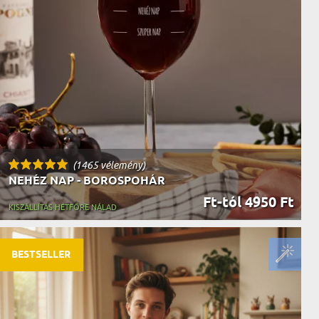
AK
STÁNAK
NEK
LÓNAK
ÓNAK
EK
ZNAK
ŐDŐNEK
(1465 vélemény)
NEHÉZ NAP - BOROSPOHÁR
Ft-tól 4950 Ft
KISZÁLLÍTÁS HÉTFŐRE NÁLAD
BESTSELLER