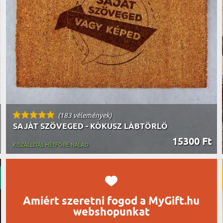
UTAZÓN
BICIKLI
REK
IDŐSEBB
SPORTO
ÉK VONÁSAI
TŰZOLT
FŐNÖKN
HORGÁS
VICCEL
(183 vélemények)
SAJÁT SZÖVEGED - KÓKUSZ LÁBTÖRLŐ
15300 Ft
KISZÁLLÍTÁS HÉTFŐRE NÁLAD
Amiért szeretni fogod a MyGift.hu
webshopunkat