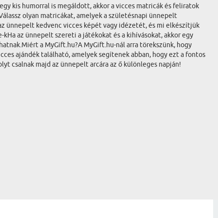
y kis humorral is megáldott, akkor a vicces matricák és feliratok
Válassz olyan matricákat, amelyek a születésnapi ünnepelt
 ünnepelt kedvenc vicces képét vagy idézetét, és mi elkészítjük
-kHa az ünnepelt szereti a játékokat és a kihívásokat, akkor egy
zhatnak.Miért a MyGift.hu?A MyGift.hu-nál arra törekszünk, hogy
cces ajándék található, amelyek segítenek abban, hogy ezt a fontos
yt csalnak majd az ünnepelt arcára az ő különleges napján!