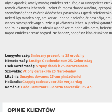
olyan ajándék, amely mindig emlékeztetni fogja az ünnepeltet erre a
remek választás lehetnek. Ezeket felragaszthatod autókra, laptopok
személyiségéhez és érdeklődéséhez passzolnak.Egyedi telefontokokA
neked. Így minden nap, amikor az ünnepelt telefonját használja, emlé
vicces társasjáték vagy puzzle is jó választás lehet. A játékok gara
segítsünk megtalálni az ideális ajándékot minden alkalomra, beleér
napot emlékezetessé tegyed. Ne habozz, böngéssz kínálatunkban most
Lengyelország:
Śmieszny prezent na 25 urodziny
Németország:
Lustige Geschenke zum 25. Geburtstag
Cseh Köztársaság:
Vtipný dárek k 25. narozeninám
Szlovákia:
Vtipný darček Na 25 Narodeniny
Litvánia:
Smagios dovanos 25-am gimtadieniui
Hollandia:
Grappig cadeau voor 25e verjaardag
Románia:
Cadou amuzant Cu ocazia aniversării 25 Ani
OPINIE KLIENTÓW