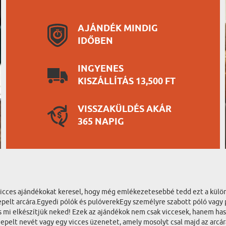
AJÁNDÉK MINDIG
IDŐBEN
INGYENES
KISZÁLLÍTÁS 13,500 FT
VISSZAKÜLDÉS AKÁR
365 NAPIG
 vicces ajándékokat keresel, hogy még emlékezetesebbé tedd ezt a külö
pelt arcára.Egyedi pólók és pulóverekEgy személyre szabott póló vagy p
és mi elkészítjük neked! Ezek az ajándékok nem csak viccesek, hanem has
nepelt nevét vagy egy vicces üzenetet, amely mosolyt csal majd az arcár