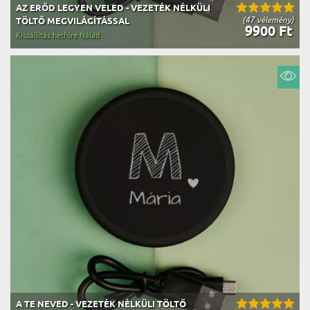
AZ ERŐD LEGYEN VELED - VEZETÉK NÉLKÜLI
(47 vélemény)
TÖLTŐ MEGVILÁGÍTÁSSAL
9900 Ft
Kiszállítás hétfőre Nálad
A TE NEVED - VEZETÉK NÉLKÜLI TÖLTŐ