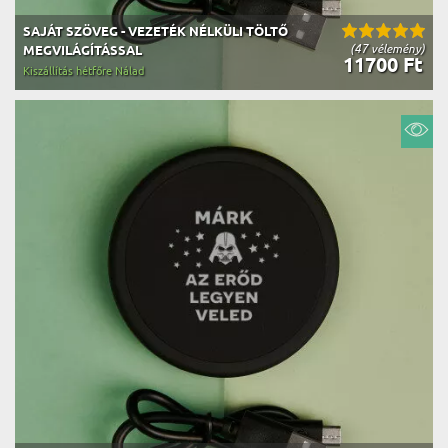
SAJÁT SZÖVEG - VEZETÉK NÉLKÜLI TÖLTŐ
(47 vélemény)
MEGVILÁGÍTÁSSAL
11700 Ft
Kiszállítás hétfőre Nálad