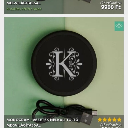
(47 vélemény)
MEGVILÁGÍTÁSSAL
9900 Ft
Kiszállítás hétfőre Nálad
MONOGRAM - VEZETÉK NÉLKÜLI TÖLTŐ
(47 vélemény)
MEGVILÁGÍTÁSSAL