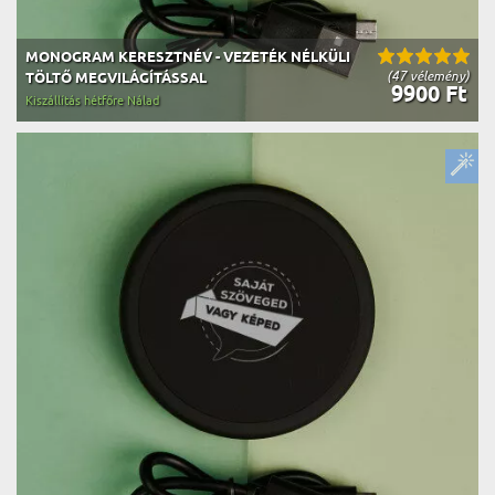
MONOGRAM KERESZTNÉV - VEZETÉK NÉLKÜLI
(47 vélemény)
TÖLTŐ MEGVILÁGÍTÁSSAL
9900 Ft
Kiszállítás hétfőre Nálad