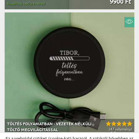
9900 Ft
Kiszállítás hétfőre Nálad
TÖLTÉS FOLYAMATBAN - VEZETÉK NÉLKÜLI
(47 vélemény)
TÖLTŐ MEGVILÁGÍTÁSSAL
9900 Ft
Kiszállítás hétfőre Nálad
Ez a weboldal sütiket (cookie-kat) használ. A sütikről bővebben az