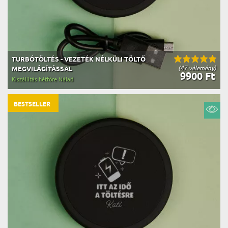
TURBÓTÖLTÉS - VEZETÉK NÉLKÜLI TÖLTŐ
(47 vélemény)
MEGVILÁGÍTÁSSAL
9900 Ft
Kiszállítás hétfőre Nálad
BESTSELLER