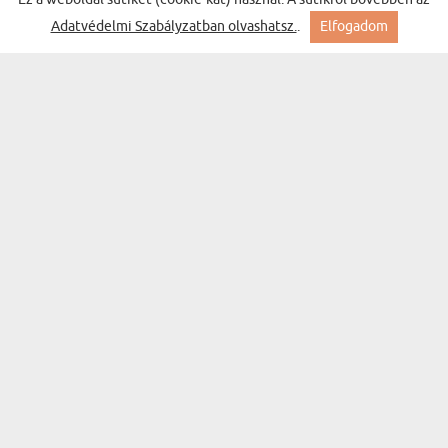
Adatvédelmi Szabályzatban olvashatsz.
.
Elfogadom
Ő NEM ÖREGSZIK 2 - VEZETÉK NÉLKÜLI TÖLTŐ
(47 vélemény)
MEGVILÁGÍTÁSSAL
9900 Ft
Kiszállítás hétfőre Nálad