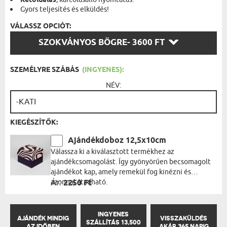
Kétoldalas
Gyors teljesítés és elküldés!
VÁLASSZ OPCIÓT:
VÁLASSZ
SZOKVÁNYOS BÖGRE
- 3600 FT
OPCIÓT:
SZEMÉLYRE SZÁBÁS
(INGYENES):
NÉV:
KIEGÉSZÍTŐK:
Ajándékdoboz 12,5x10cm
Válassza ki a kiválasztott termékhez az
ajándékcsomagolást. Így gyönyörűen becsomagolt
ajándékot kap, amely remekül fog kinézni és
azonnal átadható.
Ár:
2250 Ft
INGYENES
AJÁNDÉK MINDIG
VISSZAKÜLDÉS
SZÁLLÍTÁS 13,500
AZ IDŐBEN
AKÁR 365 NAPIG