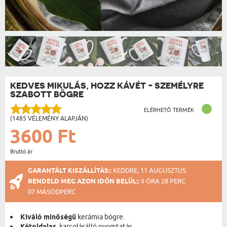
KEDVES MIKULÁS, HOZZ KÁVÉT - SZEMÉLYRE
SZABOTT BÖGRE
ELÉRHETŐ TERMÉK
(1485 VÉLEMÉNY ALAPJÁN)
3600 Ft
Bruttó ár
GARANTÁLT KISZÁLLÍTÁS::
KEDDRE, 11 AUGUSZTUS
RENDELD MEG AZON IDŐN BELÜL::
9 ÓRA 28 PERC
07 MÁSODPERC
Kiváló minőségű
kerámia bögre.
, karcolásálló nyomtatás.