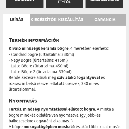
FT-TÓL
LEÍRÁS
KIEGÉSZÍTŐK
KISZÁLLÍTÁS
GARANCIA
Termékinformációk
Kiváló minőségű kerámia bögre
, 4 méretben elérhető:
- standard bögre (űrtartalma: 330ml)
- Nagy Bögre (űrtartalma: 415ml)
- Latte Bögre (űrtartalma: 450ml)
- Latte Bögre 2 (űrtartalma: 330ml)
Rendelkezésre állnak még
szív alakú fogantyúval
és
rózsaszín belső résszel ellátott csészék, 330 ml-es
űrtartalommal.
Nyomtatás
Tartós, minőségi nyomtatással ellátott bögre.
A minta a
bögre mindkét oldalára van nyomtatva, így jobb- és
balkezeseknek egyaránt alkalmas. :)
A bögre
mosogatógépben mosható
és akár több tucat mosás