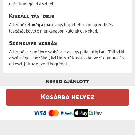
után is megőrzi a színét.
Kiszállítás ideje
A terméket
még aznap
, vagy legfeljebb a megrendelés
leadását követő munkanapon küldjük el Neked.
Személyre szabás
A termék személyre szabása csak egy pillanatig tart. Töltsd ki
a szükséges mezőket, kattints a "Kosárba helyez" gombra, és
elkészítjük az egyedi bögrédet.
NEKED AJÁNLOTT
Kosárba helyez
Ez a weboldal sütiket (cookie-kat) használ. A sütikről bővebben az
Adatvédelmi Szabályzatban olvashatsz.
.
Elfogadom