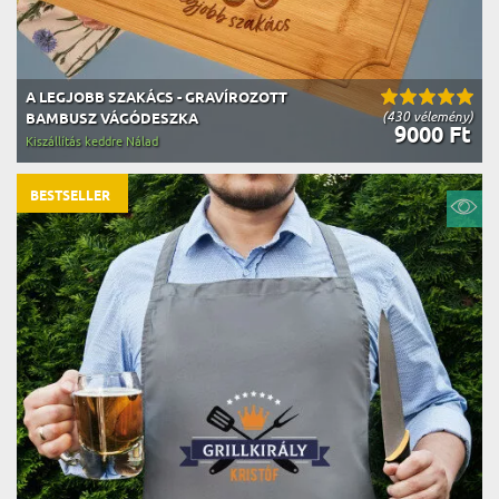
A LEGJOBB SZAKÁCS - GRAVÍROZOTT
(430 vélemény)
BAMBUSZ VÁGÓDESZKA
9000 Ft
Kiszállítás keddre Nálad
BESTSELLER