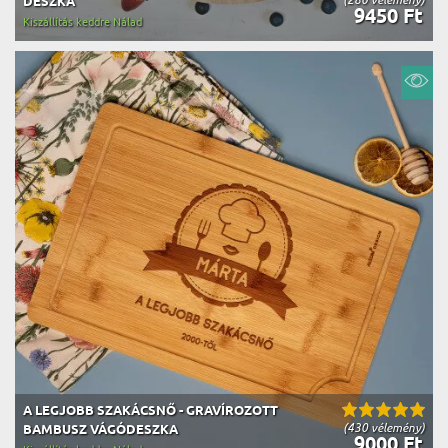
DESZKA
9450 Ft
Kiszállítás keddre Nálad
A LEGJOBB SZAKÁCSNŐ - GRAVÍROZOTT
(430 vélemény)
BAMBUSZ VÁGÓDESZKA
9000 Ft