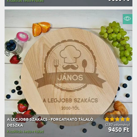
Kiszállítás keddre Nálad
A LEGJOBB SZAKÁCS - FORGATHATÓ TÁLALÓ
(280 vélemény)
DESZKA
9450 Ft
Kiszállítás keddre Nálad