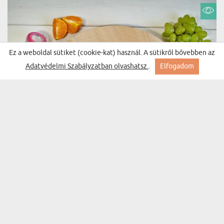
Ez a weboldal sütiket (cookie-kat) használ. A sütikről bővebben az
Adatvédelmi Szabályzatban olvashatsz.
.
Elfogadom
A LEGJOBB SZAKÁCSNŐ - FORGATHATÓ
(280 vélemény)
TÁLALÓ DESZKA
9450 Ft
Kiszállítás keddre Nálad