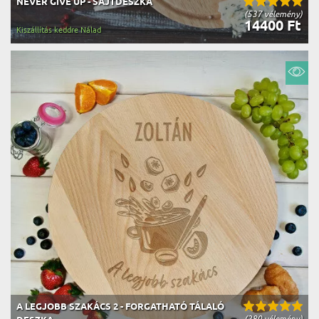
NEVER GIVE UP - SAJTDESZKA
(537 vélemény)
14400 Ft
Kiszállítás keddre Nálad
A LEGJOBB SZAKÁCS 2 - FORGATHATÓ TÁLALÓ
(280 vélemény)