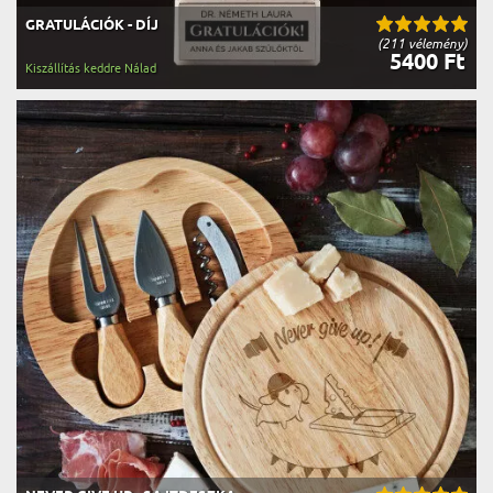
GRATULÁCIÓK - DÍJ
(211 vélemény)
5400 Ft
Kiszállítás keddre Nálad