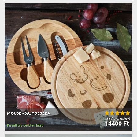
MOUSE - SAJTDESZKA
(537 vélemény)
14400 Ft
Kiszállítás keddre Nálad