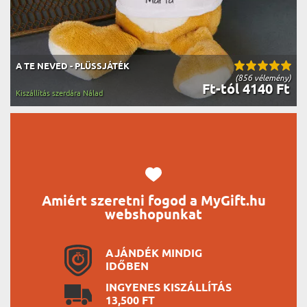
A TE NEVED - PLÜSSJÁTÉK
(856 vélemény)
Ft-tól 4140 Ft
Kiszállítás szerdára Nálad
Amiért szeretni fogod a MyGift.hu
webshopunkat
AJÁNDÉK MINDIG
IDŐBEN
INGYENES KISZÁLLÍTÁS
13,500 FT