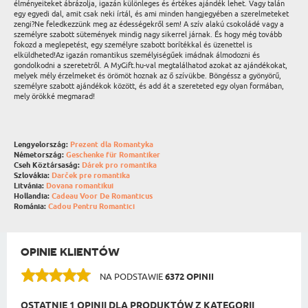
élményeiteket ábrázolja, igazán különleges és értékes ajándék lehet. Vagy talán
egy egyedi dal, amit csak neki írtál, és ami minden hangjegyében a szerelmeteket
zengi?Ne feledkezzünk meg az édességekről sem! A szív alakú csokoládé vagy a
személyre szabott sütemények mindig nagy sikerrel járnak. És hogy még tovább
fokozd a meglepetést, egy személyre szabott borítékkal és üzenettel is
elküldheted!Az igazán romantikus személyiségűek imádnak álmodozni és
gondolkodni a szeretetről. A MyGift.hu-val megtalálhatod azokat az ajándékokat,
melyek mély érzelmeket és örömöt hoznak az ő szívükbe. Böngéssz a gyönyörű,
személyre szabott ajándékok között, és add át a szereteted egy olyan formában,
mely örökké megmarad!
Lengyelország:
Prezent dla Romantyka
Németország:
Geschenke für Romantiker
Cseh Köztársaság:
Dárek pro romantika
Szlovákia:
Darček pre romantika
Litvánia:
Dovana romantikui
Hollandia:
Cadeau Voor De Romanticus
Románia:
Cadou Pentru Romantici
OPINIE KLIENTÓW
NA PODSTAWIE
6372 OPINII
OSTATNIE 1 OPINII DLA PRODUKTÓW Z KATEGORII