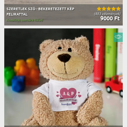
SZERETLEK SZÓ - BEKERETEZETT KÉP
(483 vélemények)
FELIRATTAL
9000 Ft
Kiszállítás szerdára Nálad