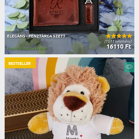
ELEGÁNS - PÉNZTÁRCA SZETT
(1511 vélemény)
16110 Ft
Kiszállítás szerdára Nálad
BESTSELLER