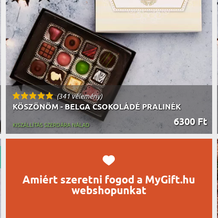
UTAZÓN
BICIKLI
REK
IDŐSEBB
SPORTO
ÉK VONÁSAI
TŰZOLT
FŐNÖKN
HORGÁS
VICCEL
(341 vélemény)
KÖSZÖNÖM - BELGA CSOKOLÁDÉ PRALINÉK
6300 Ft
KISZÁLLÍTÁS SZERDÁRA NÁLAD
Amiért szeretni fogod a MyGift.hu
webshopunkat