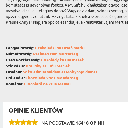
bemutatás is ugyanolyan fontos. A MyGift.hu kínálatában egyedi csom
masnival díszített elegáns doboz? Vagy egy vidám, színes csomag, a
igazán egyedit adhatunk. Az anyukák, akiknek a szeretete és gondos
Pralinék Anyák Napjára opciót és indulj el a kreativitás útján! Mert
Lengyelország:
Czekoladki na Dzień Matki
Németország:
Pralinen zum Muttertag
Cseh Köztársaság:
Čokolády ke Dni matek
Szlovákia:
Pralinky Ku Dňu Matiek
Litvánia:
Šokoladiniai saldainiai Mokytojo dienai
Hollandia:
Chocolade voor Moederdag
Románia:
Ciocolată de Ziua Mamei
OPINIE KLIENTÓW
NA PODSTAWIE
16418 OPINII