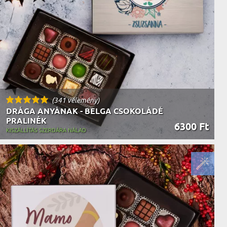
AK
STÁNAK
NEK
LÓNAK
ÓNAK
EK
ZNAK
ŐDŐNEK
(341 vélemény)
DRÁGA ANYÁNAK - BELGA CSOKOLÁDÉ
PRALINÉK
6300 Ft
KISZÁLLÍTÁS SZERDÁRA NÁLAD