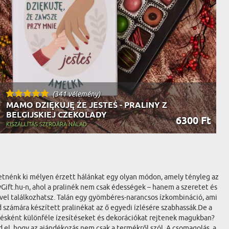
(341 vélemény)
MAMO DZIĘKUJĘ ŻE JESTEŚ - PRALINY Z
BELGIJSKIEJ CZEKOLADY
6300 Ft
KISZÁLLÍTÁS SZERDÁRA NÁLAD
zhetnénk ki mélyen érzett hálánkat egy olyan módon, amely tényleg az
Gift.hu-n, ahol a pralinék nem csak édességek – hanem a szeretet és
ivel találkozhatsz. Talán egy gyömbéres-narancsos ízkombináció, ami
számára készített pralinékat az ő egyedi ízlésére szabhassák.De a
etésként különféle ízesítéseket és dekorációkat rejtenek magukban?
 el, hogy az ajándékozás nem csak a termékről szól. A csomagolás, a