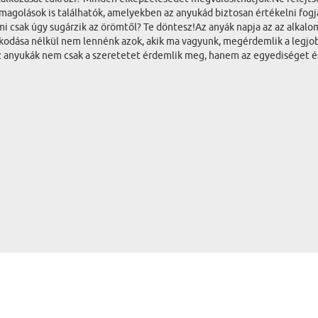
agolások is találhatók, amelyekben az anyukád biztosan értékelni fogja 
mi csak úgy sugárzik az örömtől? Te döntesz!Az anyák napja az az alkal
kodása nélkül nem lennénk azok, akik ma vagyunk, megérdemlik a legjobb
 az anyukák nem csak a szeretetet érdemlik meg, hanem az egyediséget és