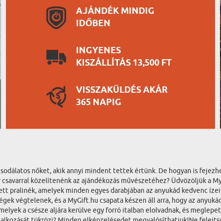
AJÁNDÉK MINDIG
IDŐBEN
INGYENES
KISZÁLLÍTÁS 13,500 FT
VISSZAKÜLDÉS AKÁR
365 NAPIG
 csodálatos nőket, akik annyi mindent tettek értünk. De hogyan is feje
ív csavarral közelítenénk az ajándékozás művészetéhez? Üdvözöljük a My
ített pralinék, amelyek minden egyes darabjában az anyukád kedvenc íze
ek végtelenek, és a MyGift.hu csapata készen áll arra, hogy az anyukád 
melyek a csésze aljára kerülve egy forró italban elolvadnak, és meglep
lalkozását tükrözi? Minden elképzelésedet megvalósíthatjuk!Ne felejtsd