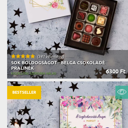
NAGYPAPÁNAK
ÉLELMISZE
APÓSÉKNAK
AZ AJÁND
(341 vélemény)
SOK BOLDOGSÁGOT - BELGA CSOKOLÁDÉ
PRALINÉK
6300 Ft
KISZÁLLÍTÁS SZERDÁRA NÁLAD
BESTSELLER