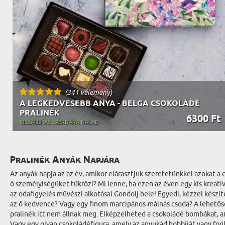
(341 vélemény)
A LEGKEDVESEBB ANYA - BELGA CSOKOLÁDÉ
PRALINÉK
6300 Ft
KISZÁLLÍTÁS SZERDÁRA NÁLAD
Pralinék Anyák Napjára
Az anyák napja az az év, amikor elárasztjuk szeretetünkkel azokat a
ő személyiségüket tükrözi? Mi lenne, ha ezen az éven egy kis kreat
az odafigyelés művészi alkotásai.Gondolj bele! Egyedi, kézzel kész
az ő kedvence? Vagy egy finom marcipános-málnás csoda? A lehetőség
pralinék itt nem állnak meg. Elképzelheted a csokoládé bombákat, a
Vagy egy olyan csokoládéfigura, amely az anyukád hobbiját vagy fog