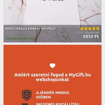
NINCS IDEÁLIS EMBER - NŐI PÓLÓ
(142 vélemények)
5850 Ft
Kiszállítás szerdára Nálad
Amiért szeretni fogod a MyGift.hu
webshopunkat
AJÁNDÉK MINDIG
IDŐBEN
INGYENES KISZÁLLÍTÁS