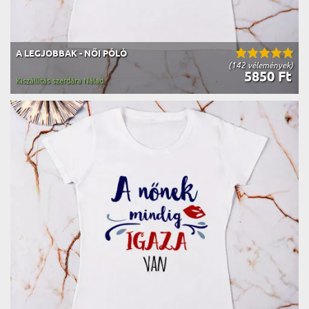
A LEGJOBBAK - NŐI PÓLÓ
(142 vélemények)
5850 Ft
Kiszállítás szerdára Nálad