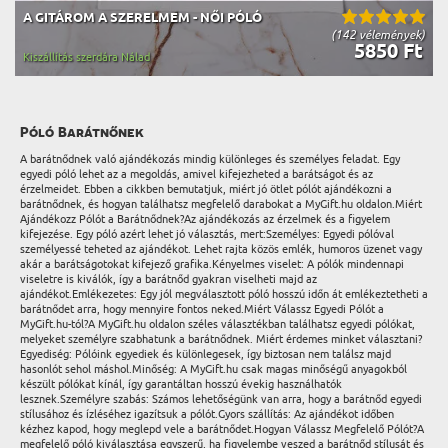
A GITÁROM A SZERELMEM - NŐI PÓLÓ
(142 vélemények)
5850 Ft
Kiszállítás szerdára Nálad
Póló Barátnőnek
A barátnődnek való ajándékozás mindig különleges és személyes feladat. Egy
egyedi póló lehet az a megoldás, amivel kifejezheted a barátságot és az
érzelmeidet. Ebben a cikkben bemutatjuk, miért jó ötlet pólót ajándékozni a
barátnődnek, és hogyan találhatsz megfelelő darabokat a MyGift.hu oldalon.Miért
Ajándékozz Pólót a Barátnődnek?Az ajándékozás az érzelmek és a figyelem
kifejezése. Egy póló azért lehet jó választás, mert:Személyes: Egyedi pólóval
személyessé teheted az ajándékot. Lehet rajta közös emlék, humoros üzenet vagy
akár a barátságotokat kifejező grafika.Kényelmes viselet: A pólók mindennapi
viseletre is kiválók, így a barátnőd gyakran viselheti majd az
ajándékot.Emlékezetes: Egy jól megválasztott póló hosszú időn át emlékeztetheti a
barátnődet arra, hogy mennyire fontos neked.Miért Válassz Egyedi Pólót a
MyGift.hu-tól?A MyGift.hu oldalon széles választékban találhatsz egyedi pólókat,
melyeket személyre szabhatunk a barátnődnek. Miért érdemes minket választani?
Egyediség: Pólóink egyediek és különlegesek, így biztosan nem találsz majd
hasonlót sehol máshol.Minőség: A MyGift.hu csak magas minőségű anyagokból
készült pólókat kínál, így garantáltan hosszú évekig használhatók
lesznek.Személyre szabás: Számos lehetőségünk van arra, hogy a barátnőd egyedi
stílusához és ízléséhez igazítsuk a pólót.Gyors szállítás: Az ajándékot időben
kézhez kapod, hogy meglepd vele a barátnődet.Hogyan Válassz Megfelelő Pólót?A
megfelelő póló kiválasztása egyszerű, ha figyelembe veszed a barátnőd stílusát és