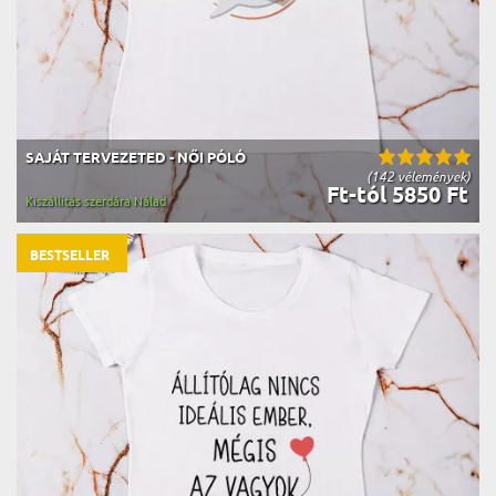
SAJÁT TERVEZETED - NŐI PÓLÓ
(142 vélemények)
Ft-tól 5850 Ft
Kiszállítás szerdára Nálad
BESTSELLER