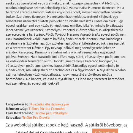
azokat az üzeneteket vagy grafikákat, amik hozzájuk passzolnak. A MyGift.hu
oldalon böngészve számos lehetőség közül választhatsz:Humoros üzenetek: Ha a
barátnőd szereti a humort, válassz egy vicces pólót, melyen mindketten nevetni
tudtok.Szerelmes üzenetek: Ha mélyebb érzelmeidet szeretnéd kifejezni, egy
romantikus üzenettel ellátott póló lehet az ideális választás.Közös emlékek: Egy
egyedi grafika, ami egy közös élményt vagy emléket idéz fel, mindig jó választás
lehet.Személyes üzenetek: Személyes üzenettel ellátott pólóval is kifejezheted a
szereteted és a barátságot.Pólók További Hasznos ApropójáraAz egyedi pólók nem
csak barátnődnek valók, hanem kiváló ajándékötletek lehetnek más különleges
alkalmakra is:Születésnap: Egy születésnapi pólóval kifejezheted jókívánságaidat
és a szeretetedet.Névnap: Egy névnapi pólóval még személyesebb lehet az
ajándék.Karácsony: Karácsony alkalmával is örömet szerezhetsz egy egyedi
pólóval.Evészet: Ha a barátnőd imád főzni vagy sütni, válassz olyan pólót, ami ezt
az érdeklődési területét tükrözi.Hobbik: Ismerd meg a barátnőd hobbijait, és
válassz olyan pólót, ami ezekhez kapcsolódik.ZárszóEgy egyedi póló mindig jó
ajándékötlet, ami kifejezheti az érzelmeidet és a figyelmedet. A MyGift.hu oldalon
számos lehetőség közül válogathatsz, hogy megtaláld a tökéletes pólót a
barátnődnek. Ne habozz, válaszd a MyGift.hu-t, és lepd meg szeretett barátnődet
egy személyes és egyedi ajándékkal!
Lengyelország:
Koszulka dla dziewczyny
Németország:
T-Shirt für die Freundin
Cseh Köztársaság:
Tričko pro Přítelkyni
Szlovákia:
Tričko Pre Dievča
Litvánia:
Marškinėliai Merginai
Ez a weboldal sütiket (cookie-kat) használ. A sütikről bővebben az
Hollandia:
T-shirt Voor Vriendin
Románia:
Cămaşă Pentru Iubită