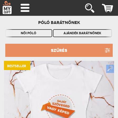
PÓLÓ BARÁTNŐNEK
NŐI PÓLÓ
AJÁNDÉK BARÁTNŐNEK
SZŰRÉS
BESTSELLER