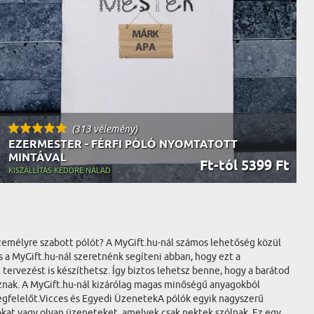
(313 vélemény)
EZERMESTER - FÉRFI PÓLÓ NYOMTATOTT
MINTÁVAL
Ft-tól 5399 Ft
KISZÁLLÍTÁS KEDDRE NÁLAD
személyre szabott pólót? A MyGift.hu-nál számos lehetőség közül
 a MyGift.hu-nál szeretnénk segíteni abban, hogy ezt a
tervezést is készíthetsz. Így biztos lehetsz benne, hogy a barátod
oznak. A MyGift.hu-nál kizárólag magas minőségű anyagokból
megfelelőt.Vicces és Egyedi ÜzenetekA pólók egyik nagyszerű
kat vagy olyan üzeneteket, amelyek csak nektek szólnak. Ez egy