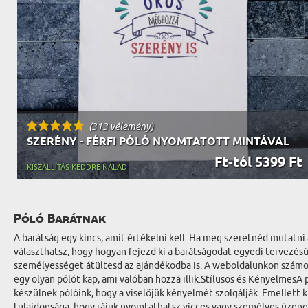
(313 vélemény)
SZERÉNY - FÉRFI PÓLÓ NYOMTATOTT MINTÁVAL
Ft-tól 5399 Ft
KISZÁLLÍTÁS KEDDRE NÁLAD
Póló Barátnak
A barátság egy kincs, amit értékelni kell. Ha meg szeretnéd mutatn
választhatsz, hogy hogyan fejezd ki a barátságodat egyedi tervezésű
személyességet átültesd az ajándékodba is. A weboldalunkon számos eg
egy olyan pólót kap, ami valóban hozzá illik.Stílusos és Kényelmes
készülnek pólóink, hogy a viselőjük kényelmét szolgálják. Emellett
tulajdonsága, hogy rájuk nyomtathatsz vicces vagy személyes üzenet