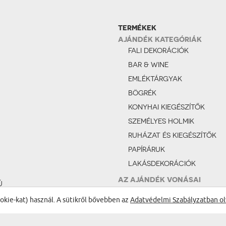
TERMÉKEK
AJÁNDÉK KATEGÓRIÁK
FALI DEKORÁCIÓK
BAR & WINE
EMLÉKTÁRGYAK
BÖGRÉK
KONYHAI KIEGÉSZÍTŐK
SZEMÉLYES HOLMIK
RUHÁZAT ÉS KIEGÉSZÍTŐK
PAPÍRÁRUK
LAKÁSDEKORÁCIÓK
AZ AJÁNDÉK VONÁSAI
Ú
VICCES
ÉS
ookie-kat) használ. A sütikről bővebben az
Adatvédelmi Szabályzatban ol
ROMANTIKUS
FÉNYKÉPES AJÁNDÉKOK
AP