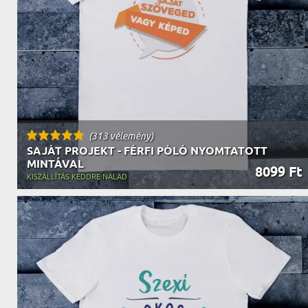
NAGYPAPÁNAK
ÉLELMISZE
APÓSÉKNAK
AZ AJÁND
(313 vélemény)
SAJÁT PROJEKT - FÉRFI PÓLÓ NYOMTATOTT
MINTÁVAL
8099 Ft
KISZÁLLÍTÁS KEDDRE NÁLAD