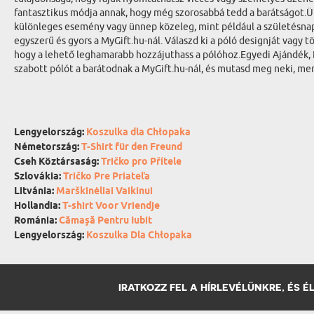
fantasztikus módja annak, hogy még szorosabbá tedd a barátságot.Ü
különleges esemény vagy ünnep közeleg, mint például a születésnap
egyszerű és gyors a MyGift.hu-nál. Válaszd ki a póló designját vagy t
hogy a lehető leghamarabb hozzájuthass a pólóhoz.Egyedi Ajándék, E
szabott pólót a barátodnak a MyGift.hu-nál, és mutasd meg neki, 
Lengyelország:
Koszulka dla Chłopaka
Németország:
T-Shirt für den Freund
Cseh Köztársaság:
Tričko pro Přítele
Szlovákia:
Tričko Pre Priateľa
Litvánia:
Marškinėliai Vaikinui
Hollandia:
T-shirt Voor Vriendje
Románia:
Cămaşă Pentru Iubit
Lengyelország:
Koszulka Dla Chłopaka
IRATKOZZ FEL A HÍRLEVÉLÜNKRE, ÉS 