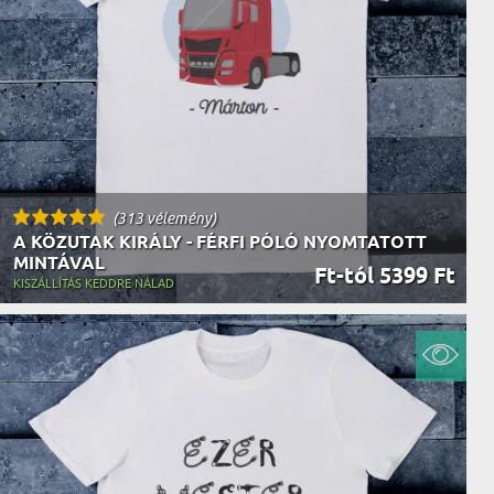
AK
STÁNAK
NEK
LÓNAK
ÓNAK
EK
ZNAK
ŐDŐNEK
(313 vélemény)
A KÖZUTAK KIRÁLY - FÉRFI PÓLÓ NYOMTATOTT
MINTÁVAL
Ft-tól 5399 Ft
KISZÁLLÍTÁS KEDDRE NÁLAD