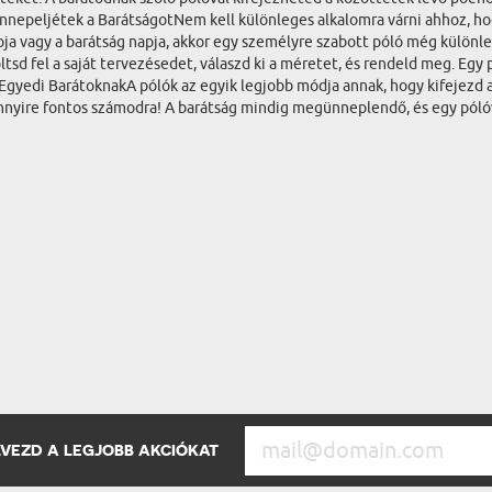
nnepeljétek a BarátságotNem kell különleges alkalomra várni ahhoz, h
ja vagy a barátság napja, akkor egy személyre szabott póló még külön
öltsd fel a saját tervezésedet, válaszd ki a méretet, és rendeld meg. Egy
gyedi BarátoknakA pólók az egyik legjobb módja annak, hogy kifejezd a
mennyire fontos számodra! A barátság mindig megünneplendő, és egy pó
ÉLVEZD A LEGJOBB AKCIÓKAT