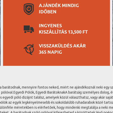
AJÁNDÉK MINDIG
IDŐBEN
INGYENES
KISZÁLLÍTÁS 13,500 FT
VISSZAKÜLDÉS AKÁR
365 NAPIG
i a barátodnak, mennyire fontos neked, miért ne ajándékoznál neki egy 
 pólóval.Egyedi Pólók, Egyedi BarátoknakA barátság személyes dolog, és
yedi póló dizájnt találsz, amelyek közül választhatsz, vagy akár saját 
A pólók az egyik legkényelmesebb és sokoldalúbb ruhadarabok közé tart
 különféle méretekben is elérhetőek, hogy mindenki megtalálja a neki 
eket. A barátodnak szóló pólóval kifejezheted a közöttetek lévő poéno