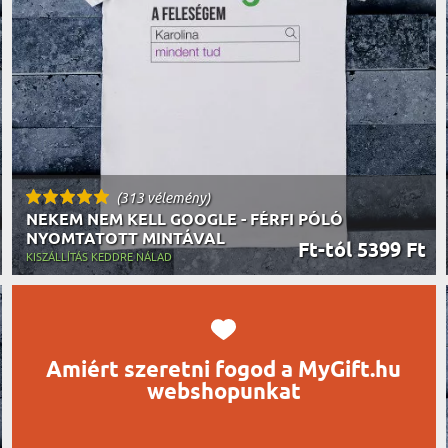
UTAZÓN
BICIKLI
REK
IDŐSEBB
SPORTO
ÉK VONÁSAI
TŰZOLT
FŐNÖKN
HORGÁS
VICCEL
(313 vélemény)
NEKEM NEM KELL GOOGLE - FÉRFI PÓLÓ
NYOMTATOTT MINTÁVAL
Ft-tól 5399 Ft
KISZÁLLÍTÁS KEDDRE NÁLAD
Amiért szeretni fogod a MyGift.hu
webshopunkat