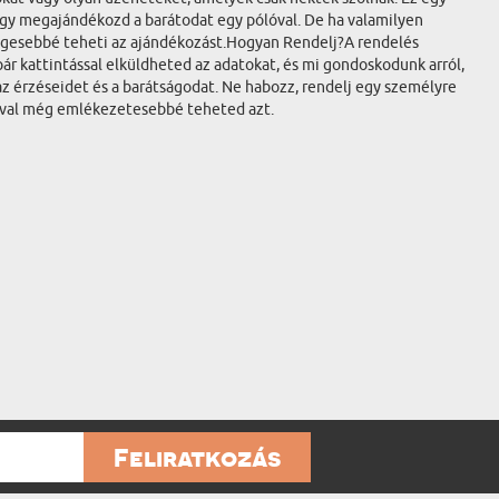
ogy megajándékozd a barátodat egy pólóval. De ha valamilyen
legesebbé teheti az ajándékozást.Hogyan Rendelj?A rendelés
 pár kattintással elküldheted az adatokat, és mi gondoskodunk arról,
z érzéseidet és a barátságodat. Ne habozz, rendelj egy személyre
lóval még emlékezetesebbé teheted azt.
Feliratkozás