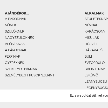
AJÁNDÉKOK...
ALKALMAK
A PÁRODNAK
SZÜLETÉSNAP
NŐNEK
NÉVNAP
SZÜLŐKNEK
KARÁCSONY
NAGYSZÜLŐKNEK
MIKULÁS
APÓSÉKNAK
HÚSVÉT
A PÁRODNAK
HÁZAVATÓ
FÉRFINAK
BULI
GYEREKNEK
ÉVFORDULÓ
SZERELMES PÁRNAK
BÁLINT-NAP
SZEMÉLYISÉGTÍPUSOK SZERINT
ESKÜVŐ
LEÁNYBÚCSÚ
LEGÉNYBÚCS
BABASZÜLET
Ez a weboldal sütiket (c
KERESZTELŐ
1. SZÜLETÉSN