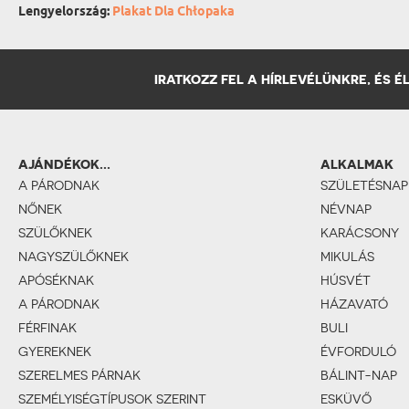
Lengyelország:
Plakat Dla Chłopaka
IRATKOZZ FEL A HÍRLEVÉLÜNKRE, ÉS 
AJÁNDÉKOK...
ALKALMAK
A PÁRODNAK
SZÜLETÉSNAP
NŐNEK
NÉVNAP
SZÜLŐKNEK
KARÁCSONY
NAGYSZÜLŐKNEK
MIKULÁS
APÓSÉKNAK
HÚSVÉT
A PÁRODNAK
HÁZAVATÓ
FÉRFINAK
BULI
GYEREKNEK
ÉVFORDULÓ
SZERELMES PÁRNAK
BÁLINT-NAP
SZEMÉLYISÉGTÍPUSOK SZERINT
ESKÜVŐ