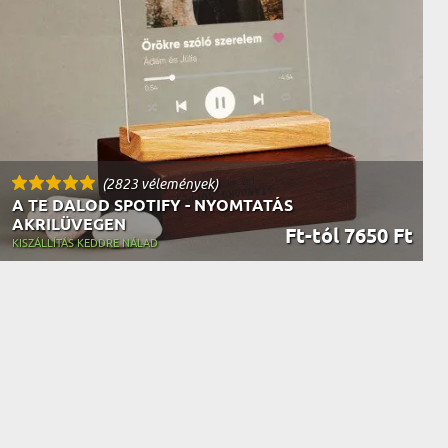
(2823 vélemények)
A TE DALOD SPOTIFY - NYOMTATÁS
AKRILÜVEGEN
Ft-tól 7650 Ft
KISZÁLLÍTÁS KEDDRE NÁLAD