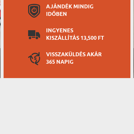
AJÁNDÉK MINDIG
IDŐBEN
INGYENES
KISZÁLLÍTÁS 13,500 FT
VISSZAKÜLDÉS AKÁR
365 NAPIG