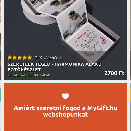
UTAZÓN
BICIKLI
REK
IDŐSEBB
SPORTO
ÉK VONÁSAI
TŰZOLT
FŐNÖKN
HORGÁS
VICCEL
(319 vélemény)
SZERETLEK TÉGED - HARMONIKA ALAKÚ
FOTÓKÉSZLET
2700 Ft
KISZÁLLÍTÁS KEDDRE NÁLAD
Amiért szeretni fogod a MyGift.hu
webshopunkat