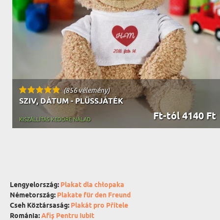
(856 vélemény)
SZIV, DÁTUM - PLÜSSJÁTÉK
Ft-tól 4140 Ft
KISZÁLLÍTÁS KEDDRE NÁLAD
Lengyelország:
Plakat dla chłopaka
Németország:
Plakate für den Freund
Cseh Köztársaság:
Plakát pro Přítele
Románia:
Afiș Pentru Iubit