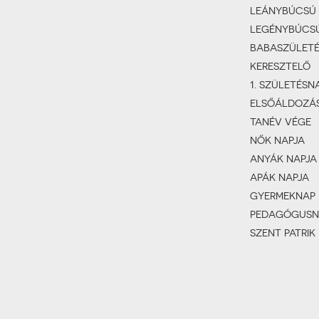
LEÁNYBÚCSÚ
LEGÉNYBÚCS
BABASZÜLET
KERESZTELŐ
1. SZÜLETÉSN
ELSŐÁLDOZÁ
TANÉV VÉGE
NŐK NAPJA
ANYÁK NAPJA
APÁK NAPJA
GYERMEKNAP
PEDAGÓGUSN
SZENT PATRIK