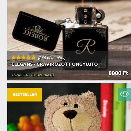
NAGYPAPÁNAK
ÉLELMISZE
APÓSÉKNAK
AZ AJÁND
(848 vélemény)
ELEGÁNS - GRAVÍROZOTT ÖNGYÚJTÓ
8000 Ft
KISZÁLLÍTÁS KEDDRE NÁLAD
BESTSELLER