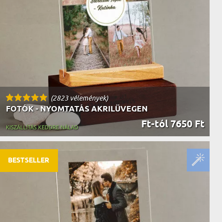
AK
STÁNAK
NEK
LÓNAK
ÓNAK
EK
ZNAK
ŐDŐNEK
(2823 vélemények)
FOTÓK - NYOMTATÁS AKRILÜVEGEN
Ft-tól 7650 Ft
KISZÁLLÍTÁS KEDDRE NÁLAD
BESTSELLER