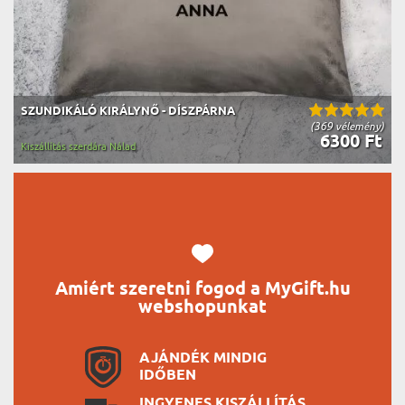
SZUNDIKÁLÓ KIRÁLYNŐ - DÍSZPÁRNA
(369 vélemény)
6300 Ft
Kiszállítás szerdára Nálad
Amiért szeretni fogod a MyGift.hu
webshopunkat
AJÁNDÉK MINDIG
IDŐBEN
INGYENES KISZÁLLÍTÁS