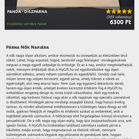
PANDA - DÍSZPÁRNA
(369 vélemény)
6300 Ft
Kiszállítás szerdára Nálad
Párna Nők Napjára
A nők napja olyan alkalom, amikor elismerjük és ünnepeljük az életünkben lévő
nőket. Lehet, hogy anyukád, húgod, barátnőd vagy feleséged - mindegyiküknek
megvan a maga egyedi szépsége és erőssége. Ez az a nap, amikor megmutathatjuk
nekik, mennyire értékeljük őket.A MyGift.hu-val együttműködve egy olyan
ajándékot adhatsz, amely mélyen személyes és egyedülálló. Gondolj csak bele,
milyen lenne egy szépen tervezett, egyedi párna, amely tükrözi a nőnek az
egyéniségét, akit meg akarsz lepni. Nem csak egy egyszerű dekorációs darab,
hanem egy olyan emlék, amelyet éveken keresztül értékelni fog.A MyGift.hu
weboldalon rengeteg design és minta közül választhatsz. Akár egy kedves
idézettel, egy kedvenc fotóval vagy akár a nők napjának egy speciális üzenetével
is díszítheted. Mindegyik párna minőségi anyagból készül, hogy hosszú évekig
tartson, és minden alkalommal emlékeztessen a különleges napra.Ahogy az idő
múlik, gyakran felejtjük el megállni és értékelni azokat az embereket, akik a
legtöbbet jelentik számunkra. A hétköznapi élet forgatagában könnyű elveszteni a
perspektívát. De a nők napja egy olyan esély, hogy újra összpontosítsunk arra, ami
igazán fontos. A MyGift.hu kínálatában található személyre szabott párna a
tökéletes módja annak, hogy megmutassuk az életünk nőinek, mennyire
különlegesek számunkra.Vegyünk egy pillanatot és gondoljunk bele, hogyan