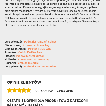
érezheti magát az, aki egy ilyen ajándékot kap. A meglepetés pillanatában, amikor
kibontja a csomagolást és meglátja az egyedi design-t és az üzenetet, ami kifejezi
az érzelmeidet. Ez nem csak egy ajándék, ez egy érzelem, egy érzés, egy pillanat,
amit örökre megőrizhet.A MyGift.hu-val való együttműködés a tökéletes módja
annak, hogy kifejezd, mennyire fontosak számodra az életed női. Válaszd a Párna
Nők Napjára opciót, és tervezd meg a saját, személyre szabott ajándékodat. Az
évek múlásával, amikor ez a párna az otthonukban áll, mindig emlékeztetni fogja
őket arra, mennyire értékelik és szeretik őket.
Lengyelország:
Poduszka na Dzień Kobiet
Németország:
Kissen zum Frauentag
Cseh Köztársaság:
Polštář ke Dni Žen
Szlovákia:
Vankúš Ku Dňu Žien
Litvánia:
Pagalvė Moterų dienai
Hollandia:
Kussen voor Vrouwendag
Románia:
Pernă de 8 Martie
Lengyelország:
Poduszka Na Dzień Kobiet
OPINIE KLIENTÓW
NA PODSTAWIE
22455 OPINII
OSTATNIE 3 OPINII DLA PRODUKTÓW Z KATEGORII
PÁRNA NŐK NAPJÁRA: