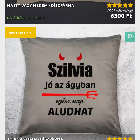
HA ITT VAGY NEKEM - DÍSZPÁRNA
(551 vélemény)
6300 Ft
Kiszállítás keddre Nálad
BESTSELLER
JÓ AZ ÁGYBAN - DÍSZPÁRNA