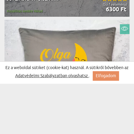
(551 vélemény)
6300 Ft
Kiszállítás keddre Nálad
Ez a weboldal sütiket (cookie-kat) használ. A sütikről bővebben az
Adatvédelmi Szabályzatban olvashatsz.
.
Elfogadom
SZÉP ÁLMOKAT - DÍSZPÁRNA
(369 vélemény)