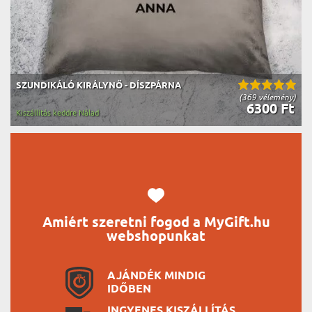
SZUNDIKÁLÓ KIRÁLYNŐ - DÍSZPÁRNA
(369 vélemény)
6300 Ft
Kiszállítás keddre Nálad
Amiért szeretni fogod a MyGift.hu
webshopunkat
AJÁNDÉK MINDIG
IDŐBEN
INGYENES KISZÁLLÍTÁS