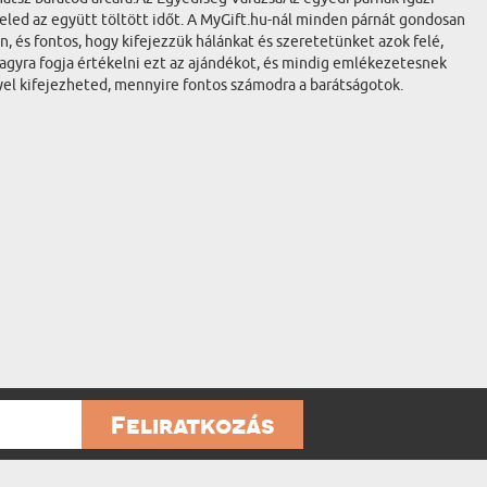
keled az együtt töltött időt. A MyGift.hu-nál minden párnát gondosan
 és fontos, hogy kifejezzük hálánkat és szeretetünket azok felé,
nagyra fogja értékelni ezt az ajándékot, és mindig emlékezetesnek
lyel kifejezheted, mennyire fontos számodra a barátságotok.
Feliratkozás