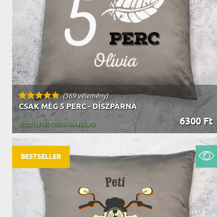
NAGYPAPÁNAK
ÉLELMISZE
APÓSÉKNAK
AZ AJÁND
(369 vélemény)
CSAK MÉG 5 PERC - DÍSZPÁRNA
6300 Ft
KISZÁLLÍTÁS SZERDÁRA NÁLAD
BESTSELLER