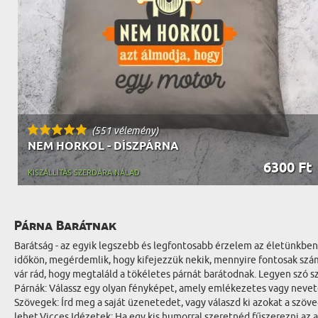
(551 vélemény)
NEM HORKOL - DÍSZPÁRNA
6300 Ft
KISZÁLLÍTÁS SZERDÁRA NÁLAD
Párna Barátnak
Barátság - az egyik legszebb és legfontosabb érzelem az életünkben
időkön, megérdemlik, hogy kifejezzük nekik, mennyire fontosak szá
vár rád, hogy megtaláld a tökéletes párnát barátodnak. Legyen szó s
Párnák: Válassz egy olyan fényképet, amely emlékezetes vagy nevetés
Szövegek: Írd meg a saját üzenetedet, vagy válaszd ki azokat a szö
lehet.Vicces Idézetek: Ha egy kis humorral szeretnéd fűszerezni az 