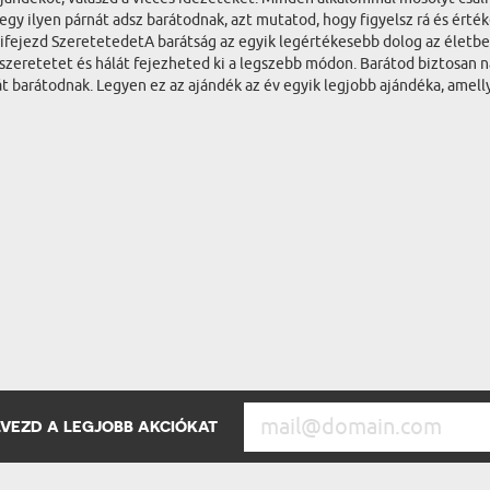
egy ilyen párnát adsz barátodnak, azt mutatod, hogy figyelsz rá és érté
fejezd SzeretetedetA barátság az egyik legértékesebb dolog az életben,
 szeretetet és hálát fejezheted ki a legszebb módon. Barátod biztosan 
nát barátodnak. Legyen ez az ajándék az év egyik legjobb ajándéka, amel
ÉLVEZD A LEGJOBB AKCIÓKAT