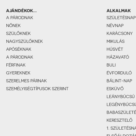
AJÁNDÉKOK...
ALKALMAK
A PÁRODNAK
SZÜLETÉSNAP
NŐNEK
NÉVNAP
SZÜLŐKNEK
KARÁCSONY
NAGYSZÜLŐKNEK
MIKULÁS
APÓSÉKNAK
HÚSVÉT
A PÁRODNAK
HÁZAVATÓ
FÉRFINAK
BULI
GYEREKNEK
ÉVFORDULÓ
SZERELMES PÁRNAK
BÁLINT-NAP
SZEMÉLYISÉGTÍPUSOK SZERINT
ESKÜVŐ
LEÁNYBÚCSÚ
LEGÉNYBÚCS
BABASZÜLET
KERESZTELŐ
1. SZÜLETÉSN
ELSŐÁLDOZÁ