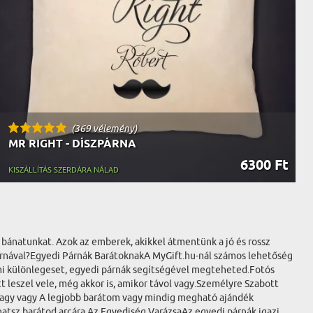
(369 vélemény)
MR RIGHT - DÍSZPÁRNA
6300 Ft
KISZÁLLÍTÁS SZERDÁRA NÁLAD
bánatunkat. Azok az emberek, akikkel átmentünk a jó és rossz
árnával?Egyedi Párnák BarátoknakA MyGift.hu-nál számos lehetőség
lami különlegeset, egyedi párnák segítségével megteheted.Fotós
t leszel vele, még akkor is, amikor távol vagy.Személyre Szabott
y vagy vagy A legjobb barátom vagy mindig megható ajándék
hatsz barátod arcára.Az Egyediség VarázsaAz egyedi párnák igazi