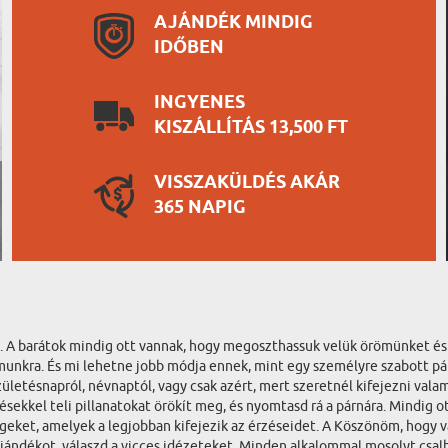
AJÁNDÉK MINDIG
IDŐBEN
INGYENES
KISZÁLLÍTÁS 13,500 FT
VISSZAKÜLDÉS AKÁR
365 NAPIG
. A barátok mindig ott vannak, hogy megoszthassuk velük örömünket és 
munkra. És mi lehetne jobb módja ennek, mint egy személyre szabott p
zületésnapról, névnaptól, vagy csak azért, mert szeretnél kifejezni va
ekkel teli pillanatokat örökít meg, és nyomtasd rá a párnára. Mindig ot
vegeket, amelyek a legjobban kifejezik az érzéseidet. A Köszönöm, hog
ajándékot, válaszd a vicces idézeteket. Minden alkalommal mosolyt csal