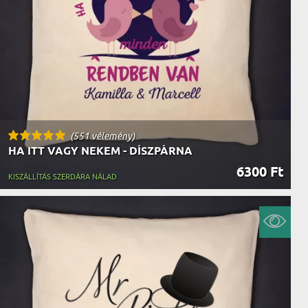
AK
STÁNAK
NEK
LÓNAK
ÓNAK
EK
ZNAK
ŐDŐNEK
(551 vélemény)
HA ITT VAGY NEKEM - DÍSZPÁRNA
6300 Ft
KISZÁLLÍTÁS SZERDÁRA NÁLAD