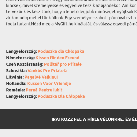
kincsek, mivel személyessé és egyedivé teszik az ajándékot. Amikor 
tervezünk és készítünk, hogy a lehető legjobb minőséget nyújtsuk.Ki
akik mindig mellettünk állnak. Egy személyre szabott párnával ezt a
fogja tartani.Nézd meg a MyGift.hu kínálatát, és válassz egyedi pár
Lengyelország:
Poduszka dla Chłopaka
Németország:
Kissen für den Freund
Cseh Köztársaság:
Polštář pro Přítele
Szlovákia:
Vankúš Pre Priateľa
Litvánia:
Pagalvė Vaikinui
Hollandia:
Kussen Voor Vriendje
Románia:
Pernă Pentru Iubit
Lengyelország:
Poduszka Dla Chłopaka
IRATKOZZ FEL A HÍRLEVÉLÜNKRE, ÉS 