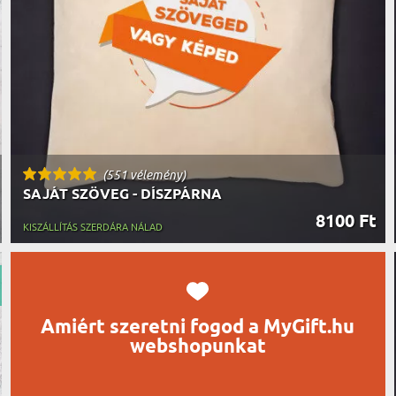
UTAZÓN
BICIKLI
REK
IDŐSEBB
SPORTO
ÉK VONÁSAI
TŰZOLT
FŐNÖKN
HORGÁS
VICCEL
(551 vélemény)
SAJÁT SZÖVEG - DÍSZPÁRNA
8100 Ft
KISZÁLLÍTÁS SZERDÁRA NÁLAD
Amiért szeretni fogod a MyGift.hu
webshopunkat