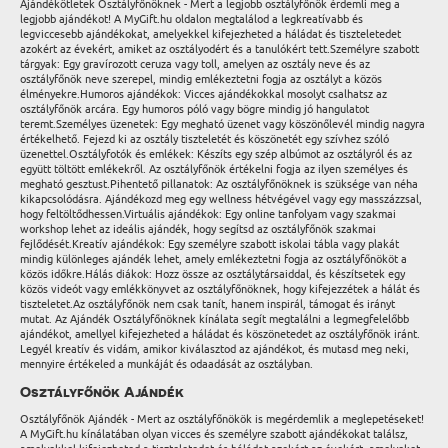
Ajándékötletek Osztályfőnöknek - Mert a legjobb osztályfőnök érdemli meg a
legjobb ajándékot! A MyGift.hu oldalon megtalálod a legkreatívabb és
legviccesebb ajándékokat, amelyekkel kifejezheted a háládat és tiszteletedet
azokért az évekért, amiket az osztályodért és a tanulókért tett.Személyre szabott
tárgyak: Egy gravírozott ceruza vagy toll, amelyen az osztály neve és az
osztályfőnök neve szerepel, mindig emlékeztetni fogja az osztályt a közös
élményekre.Humoros ajándékok: Vicces ajándékokkal mosolyt csalhatsz az
osztályfőnök arcára. Egy humoros póló vagy bögre mindig jó hangulatot
teremt.Személyes üzenetek: Egy megható üzenet vagy köszönőlevél mindig nagyra
értékelhető. Fejezd ki az osztály tiszteletét és köszönetét egy szívhez szóló
üzenettel.Osztályfotók és emlékek: Készíts egy szép albúmot az osztályról és az
együtt töltött emlékekről. Az osztályfőnök értékelni fogja az ilyen személyes és
megható gesztust.Pihentető pillanatok: Az osztályfőnöknek is szüksége van néha
kikapcsolódásra. Ajándékozd meg egy wellness hétvégével vagy egy masszázzsal,
hogy feltöltődhessen.Virtuális ajándékok: Egy online tanfolyam vagy szakmai
workshop lehet az ideális ajándék, hogy segítsd az osztályfőnök szakmai
fejlődését.Kreatív ajándékok: Egy személyre szabott iskolai tábla vagy plakát
mindig különleges ajándék lehet, amely emlékeztetni fogja az osztályfőnököt a
közös időkre.Hálás diákok: Hozz össze az osztálytársaiddal, és készítsetek egy
közös videót vagy emlékkönyvet az osztályfőnöknek, hogy kifejezzétek a hálát és
tiszteletet.Az osztályfőnök nem csak tanít, hanem inspirál, támogat és irányt
mutat. Az Ajándék Osztályfőnöknek kínálata segít megtalálni a legmegfelelőbb
ajándékot, amellyel kifejezheted a háládat és köszönetedet az osztályfőnök iránt.
Legyél kreatív és vidám, amikor kiválasztod az ajándékot, és mutasd meg neki,
mennyire értékeled a munkáját és odaadását az osztályban.
Osztályfőnök Ajándék
Osztályfőnök Ajándék - Mert az osztályfőnökök is megérdemlik a meglepetéseket!
A MyGift.hu kínálatában olyan vicces és személyre szabott ajándékokat találsz,