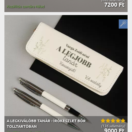
7200 Ft
Kiszállítás szerdára Nálad
A LEGKIVÁLÓBB TANÁR - ÍRÓKÉSZLET BŐR
(136 vélemény)
TOLLTARTÓBAN
9000 Ft