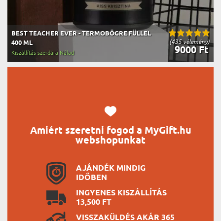
BEST TEACHER EVER - TERMOBÖGRE FÜLLEL
(435 vélemény)
400 ML
9000 Ft
Kiszállítás szerdára Nálad
Amiért szeretni fogod a MyGift.hu
webshopunkat
AJÁNDÉK MINDIG
IDŐBEN
INGYENES KISZÁLLÍTÁS
13,500 FT
VISSZAKÜLDÉS AKÁR 365