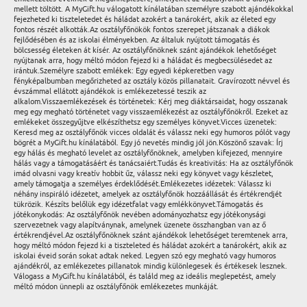
mellett töltött. A MyGift.hu válogatott kínálatában személyre szabott ajándékokkal
fejezheted ki tiszteletedet és háládat azokért a tanárokért, akik az életed egy
fontos részét alkották.Az osztályfőnökök fontos szerepet játszanak a diákok
fejlődésében és az iskolai élményekben. Az általuk nyújtott támogatás és
bölcsesség életeken át kísér. Az osztályfőnöknek szánt ajándékok lehetőséget
nyújtanak arra, hogy méltó módon fejezd ki a háládat és megbecsülésedet az
irántuk.Személyre szabott emlékek: Egy egyedi képkeretben vagy
fényképalbumban megőrizheted az osztály közös pillanatait. Gravírozott névvel és
évszámmal ellátott ajándékok is emlékezetessé teszik az
alkalom.Visszaemlékezések és történetek: Kérj meg diáktársaidat, hogy osszanak
meg egy megható történetet vagy visszaemlékezést az osztályfőnökről. Ezeket az
emlékeket összegyűjtve elkészíthetsz egy személyes könyvet.Vicces üzenetek:
Keresd meg az osztályfőnök vicces oldalát és válassz neki egy humoros pólót vagy
bögrét a MyGift.hu kínálatából. Egy jó nevetés mindig jól jön.Köszönő szavak: Írj
egy hálás és megható levelet az osztályfőnöknek, amelyben kifejezed, mennyire
hálás vagy a támogatásáért és tanácsaiért.Tudás és kreativitás: Ha az osztályfőnök
imád olvasni vagy kreatív hobbit űz, válassz neki egy könyvet vagy készletet,
amely támogatja a személyes érdeklődését.Emlékezetes idézetek: Válassz ki
néhány inspiráló idézetet, amelyek az osztályfőnök hozzáállását és értékrendjét
tükrözik. Készíts belőlük egy idézetfalat vagy emlékkönyvet.Támogatás és
jótékonykodás: Az osztályfőnök nevében adományozhatsz egy jótékonysági
szervezetnek vagy alapítványnak, amelynek üzenete összhangban van az ő
értékrendjével.Az osztályfőnöknek szánt ajándékok lehetőséget teremtenek arra,
hogy méltó módon fejezd ki a tiszteleted és háládat azokért a tanárokért, akik az
iskolai éveid során sokat adtak neked. Legyen szó egy megható vagy humoros
ajándékról, az emlékezetes pillanatok mindig különlegesek és értékesek lesznek.
Válogass a MyGift.hu kínálatából, és találd meg az ideális meglepetést, amely
méltó módon ünnepli az osztályfőnök emlékezetes munkáját.