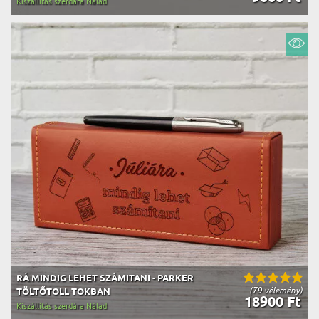
Kiszállítás szerdára Nálad
RÁ MINDIG LEHET SZÁMITANI - PARKER
(79 vélemény)
TÖLTŐTOLL TOKBAN
18900 Ft
Kiszállítás szerdára Nálad