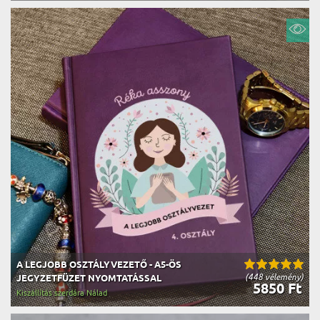
A LEGJOBB OSZTÁLYVEZETŐ - A5-ÖS
(448 vélemény)
JEGYZETFÜZET NYOMTATÁSSAL
5850 Ft
Kiszállítás szerdára Nálad