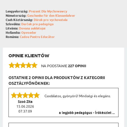
Lengyelország:
Prezent Dla Wychowawcy
Németország:
Geschenke für den Klassenlehrer
Cseh Köztársaság:
Dárek pro vychovatele
Szlovákia:
Darček pre pedagóga
Litvánia:
Dovana auklėtojui
Hollandia:
Opvoeder
Románia:
Cadou Pentru Educător
OPINIE KLIENTÓW
NA PODSTAWIE
227 OPINII
OSTATNIE 2 OPINII DLA PRODUKTÓW Z KATEGORII
OSZTÁLYFŐNÖKNEK:
Csodálatos, gyönyörű! Minőségi és elegáns.
Szoó Zita
15.06.2026
07:37:09
a legjobb pedagógus - Írókészlet ...