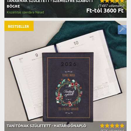
TANÁRNAK SZÜLETETT - SZEMÉLYRE SZABOTT
(1487 vélemény)
BÖGRE
Ft-tól 3600 Ft
Kiszállítás szerdára Nálad
BESTSELLER
TANÍTÓNAK SZÜLETETT - HATÁRIDŐNAPLÓ
(606 vélemény)