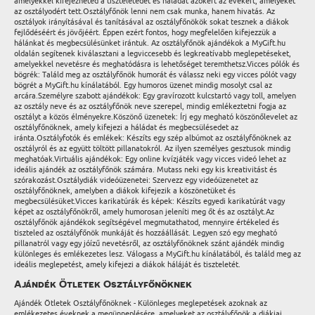
amelyekkel kifejezheted a tiszteletedet és háládat azokért az évekért, amelyeket
az osztályodért tett.Osztályfőnök lenni nem csak munka, hanem hivatás. Az
osztályok irányításával és tanításával az osztályfőnökök sokat tesznek a diákok
fejlődéséért és jövőjéért. Éppen ezért fontos, hogy megfelelően kifejezzük a
hálánkat és megbecsülésünket irántuk. Az osztályfőnök ajándékok a MyGift.hu
oldalán segítenek kiválasztani a legviccesebb és legkreatívabb meglepetéseket,
amelyekkel nevetésre és meghatódásra is lehetőséget teremthetsz.Vicces pólók és
bögrék: Találd meg az osztályfőnök humorát és válassz neki egy vicces pólót vagy
bögrét a MyGift.hu kínálatából. Egy humoros üzenet mindig mosolyt csal az
arcára.Személyre szabott ajándékok: Egy gravírozott kulcstartó vagy toll, amelyen
az osztály neve és az osztályfőnök neve szerepel, mindig emlékeztetni fogja az
osztályt a közös élményekre.Köszönő üzenetek: Írj egy megható köszönőlevelet az
osztályfőnöknek, amely kifejezi a háládat és megbecsülésedet az
iránta.Osztályfotók és emlékek: Készíts egy szép albúmot az osztályfőnöknek az
osztályról és az együtt töltött pillanatokról. Az ilyen személyes gesztusok mindig
meghatóak.Virtuális ajándékok: Egy online kvízjáték vagy vicces videó lehet az
ideális ajándék az osztályfőnök számára. Mutass neki egy kis kreativitást és
szórakozást.Osztálydiák videóüzenetei: Szervezz egy videóüzenetet az
osztályfőnöknek, amelyben a diákok kifejezik a köszönetüket és
megbecsülésüket.Vicces karikatúrák és képek: Készíts egyedi karikatúrát vagy
képet az osztályfőnökről, amely humorosan jeleníti meg őt és az osztályt.Az
osztályfőnök ajándékok segítségével megmutathatod, mennyire értékeled és
tiszteled az osztályfőnök munkáját és hozzáállását. Legyen szó egy megható
pillanatról vagy egy jóízű nevetésről, az osztályfőnöknek szánt ajándék mindig
különleges és emlékezetes lesz. Válogass a MyGift.hu kínálatából, és találd meg az
ideális meglepetést, amely kifejezi a diákok háláját és tiszteletét.
Ajándék Ötletek Osztályfőnöknek
Ajándék Ötletek Osztályfőnöknek - Különleges meglepetések azoknak az
emlékezetes éveknek a megünneplésére, amelyeket az osztályfőnök a diákjai