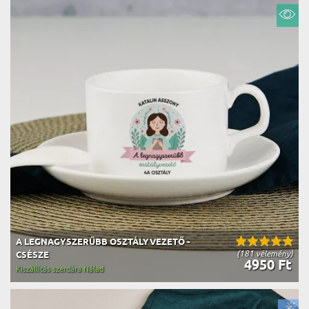
A LEGNAGYSZERŰBB OSZTÁLYVEZETŐ -
(181 vélemény)
CSÉSZE
4950 Ft
Kiszállítás szerdára Nálad