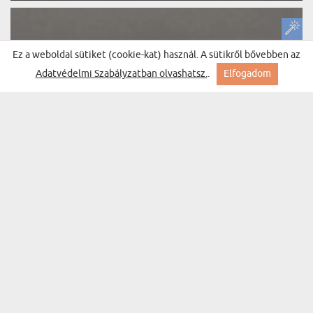
Ez a weboldal sütiket (cookie-kat) használ. A sütikről bővebben az
Adatvédelmi Szabályzatban olvashatsz.
.
Elfogadom
A LEGJOBB - MULTITOOL TÚLÉLŐ KÁRTYA
(102 vélemények)
3150 Ft
Kiszállítás hétfőre Nálad