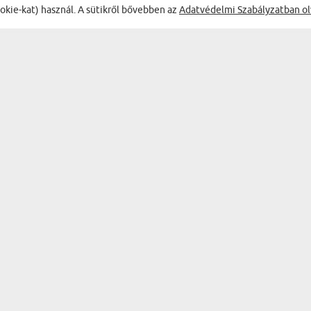
ookie-kat) használ. A sütikről bővebben az
Adatvédelmi Szabályzatban ol
ÉLVEZD A LEGJOBB AKCIÓKAT
TERMÉKEK
AJÁNDÉK KATEGÓRIÁK
FALI DEKORÁCIÓK
BAR & WINE
EMLÉKTÁRGYAK
BÖGRÉK
KONYHAI KIEGÉSZÍTŐK
SZEMÉLYES HOLMIK
RUHÁZAT ÉS KIEGÉSZÍTŐK
PAPÍRÁRUK
LAKÁSDEKORÁCIÓK