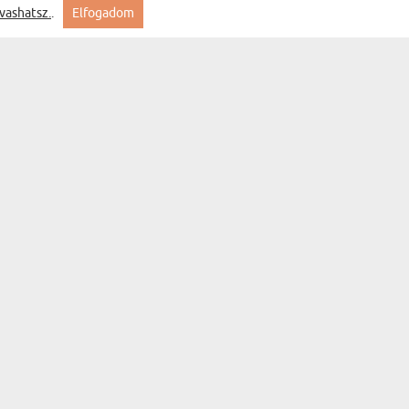
vashatsz.
.
Elfogadom
Feliratkozás
MYGIFT
KAPCSOLAT
GYIK
SZÁLLÍTÁS
ÁLLAPOTA
ÁLTALÁNOS
SZERZŐDÉSI
FELTÉTELEK
ADATVÉDELMI
SZABÁLYZAT
ÜGYFÉLSZOLGÁLAT