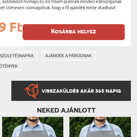
t, különböző formájú és ízű finom pralinék minden édesszájúnak
ket ízlésesen csomagoltuk, hogy a fő ajándék mellé átadhasd.
9 Ft
Kosárba helyez
 SZÜLETÉSNAPRA
AJÁNDÉK A PÁRODNAK
ÖTÉNYEK
VISSZAKÜLDÉS AKÁR 365 NAPIG
NEKED AJÁNLOTT