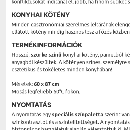
konfliktusokat indítanál el, jobb, ha finom sütiket s
KONYHAI KÖTÉNY
Minden gasztronómiai szerelmes leltárának elenge
ellátott kötény mindig hasznos lesz a főzés közben
TERMÉKINFORMÁCIÓK
Hosszú,
szürke színű
konyhai kötény, pamutból ké
anyagból készültek. A kötényen színes, személyre 
esztétikus és tökéletes minden konyhában!
Méretek:
60 x 87 cm
Mosás legfeljebb 60°C fokon.
NYOMTATÁS
A nyomtatás egy
speciális színpaletta
szerint van
színkontrasztot és a színtelítettséget. A nyomtat
biztonságos használatuk alapján választottuk ki. 