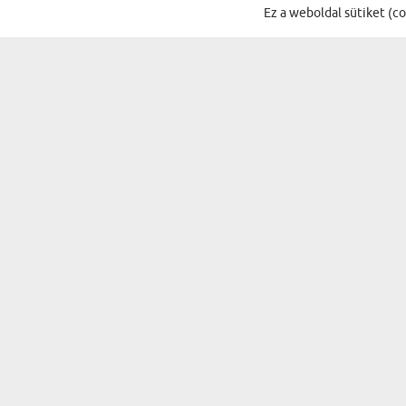
Ez a weboldal sütiket (c
IRATKOZZ FEL A HÍRLEVÉLÜNKRE, ÉS 
AJÁNDÉKOK...
ALKALMAK
A PÁRODNAK
SZÜLETÉSNAP
NŐNEK
NÉVNAP
SZÜLŐKNEK
KARÁCSONY
NAGYSZÜLŐKNEK
MIKULÁS
APÓSÉKNAK
HÚSVÉT
A PÁRODNAK
HÁZAVATÓ
FÉRFINAK
BULI
GYEREKNEK
ÉVFORDULÓ
SZERELMES PÁRNAK
BÁLINT-NAP
SZEMÉLYISÉGTÍPUSOK SZERINT
ESKÜVŐ