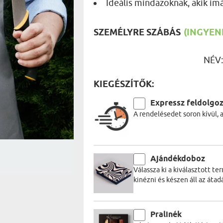
Ideális mindazoknak, akik im
UTAZÓN
BICIKLI
REK
IDŐSEBB
SZEMÉLYRE SZÁBÁS
(INGYENE
SPORTO
ÉK VONÁSAI
TŰZOLT
FŐNÖKN
NÉV
HORGÁS
VICCEL
KIEGÉSZÍTŐK:
Expressz feldolgo
A rendelésedet soron kívül, 
Ajándékdoboz
Válassza ki a kiválasztott t
kinézni és készen áll az átadá
Pralinék