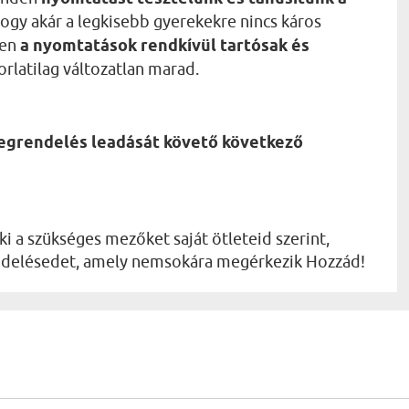
, hogy akár a legkisebb gyerekekre nincs káros
ően
a nyomtatások rendkívül tartósak és
orlatilag változatlan marad.
megrendelés leadását követő következő
ki a szükséges mezőket saját ötleteid szerint,
rendelésedet, amely nemsokára megérkezik Hozzád!