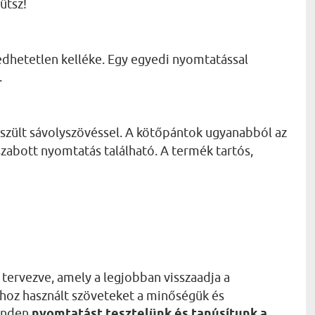
ütsz!
dhetetlen kelléke. Egy egyedi nyomtatással
.
szült sávolyszövéssel. A kötőpántok ugyanabból az
szabott nyomtatás található. A termék tartós,
 tervezve, amely a legjobban visszaadja a
áshoz használt szöveteket a minőségük és
Minden
nyomtatást tesztelünk és tanúsítunk a