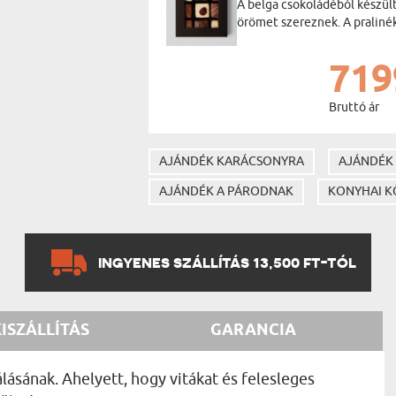
A belga csokoládéból készül
örömet szereznek. A praliné
719
Bruttó ár
AJÁNDÉK KARÁCSONYRA
AJÁNDÉK
AJÁNDÉK A PÁRODNAK
KONYHAI K
INGYENES SZÁLLÍTÁS 13,500 FT-TÓL
KISZÁLLÍTÁS
GARANCIA
ásának. Ahelyett, hogy vitákat és felesleges