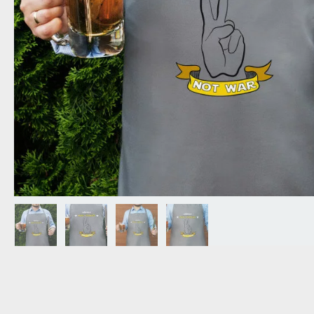
NAGYPAPÁNAK
ÉLELMISZE
APÓSÉKNAK
AZ AJÁND