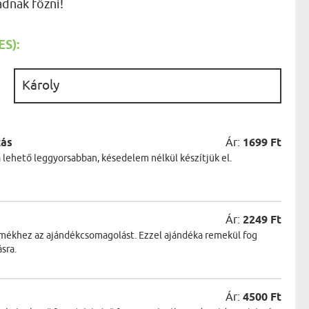
ádnak főzni!
AK
STÁNAK
NEK
S):
LÓNAK
ÓNAK
EK
:
ZNAK
ŐDŐNEK
zás
Ár:
1699 Ft
a lehető leggyorsabban, késedelem nélkül készítjük el.
Ár:
2249 Ft
ermékhez az ajándékcsomagolást. Ezzel ajándéka remekül fog
sra.
Ár:
4500 Ft