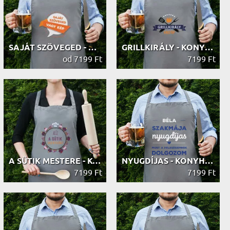
SAJÁT SZÖVEGED - KONYHAI KÖTÉNY
GRILLKIRÁLY - KONYHAI KÖTÉNY
od 7199 Ft
7199 Ft
A SÜTIK MESTERE - KONYHAI KÖTÉNY
NYUGDÍJAS - KONYHAI KÖTÉNY
7199 Ft
7199 Ft