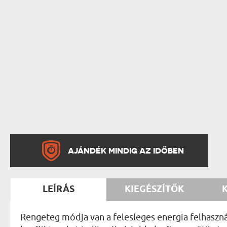
AJÁNDÉK MINDIG AZ IDŐBEN
LEÍRÁS
KIEGÉSZÍTŐK
Rengeteg módja van a felesleges energia felhasznál