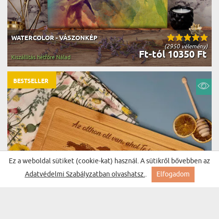
WATERCOLOR - VÁSZONKÉP
(2950 vélemény)
Ft-tól 10350 Ft
Kiszállítás hétfőre Nálad
BESTSELLER
Ez a weboldal sütiket (cookie-kat) használ. A sütikről bővebben az
Adatvédelmi Szabályzatban olvashatsz.
.
Elfogadom