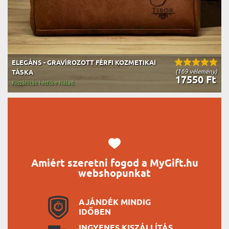
ELEGÁNS - GRAVÍROZOTT FÉRFI KOZMETIKAI
(169 vélemény)
TÁSKA
17550 Ft
Kiszállítás hétfőre Nálad
Amiért szeretni fogod a MyGift.hu
webshopunkat
AJÁNDÉK MINDIG
IDŐBEN
INGYENES KISZÁLLÍTÁS