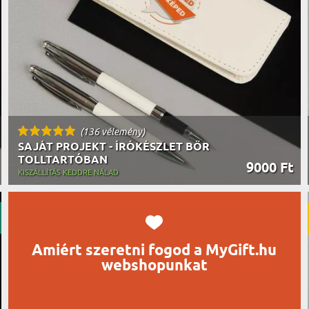
UTAZÓN
BICIKLI
REK
IDŐSEBB
SPORTO
ÉK VONÁSAI
TŰZOLT
FŐNÖKN
HORGÁS
VICCEL
(136 vélemény)
SAJÁT PROJEKT - ÍRÓKÉSZLET BŐR
TOLLTARTÓBAN
9000 Ft
KISZÁLLÍTÁS KEDDRE NÁLAD
Amiért szeretni fogod a MyGift.hu
webshopunkat