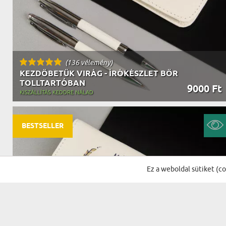
(136 vélemény)
KEZDŐBETŰK VIRÁG - ÍRÓKÉSZLET BŐR
TOLLTARTÓBAN
9000 Ft
KISZÁLLÍTÁS KEDDRE NÁLAD
BESTSELLER
Ez a weboldal sütiket (c