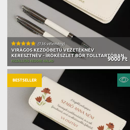
(136 vélemény)
VIRÁGOS KEZDŐBETŰ VEZETÉKNÉV
KERESZTNÉV - ÍRÓKÉSZLET BŐR TOLLTARTÓBAN
9000 Ft
KISZÁLLÍTÁS KEDDRE NÁLAD
BESTSELLER