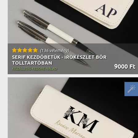
(136 vélemény)
SERIF KEZDŐBETŰK - ÍRÓKÉSZLET BŐR
TOLLTARTÓBAN
9000 Ft
KISZÁLLÍTÁS KEDDRE NÁLAD