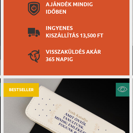
AJÁNDÉK MINDIG
IDŐBEN
INGYENES
KISZÁLLÍTÁS 13,500 FT
VISSZAKÜLDÉS AKÁR
365 NAPIG
BESTSELLER