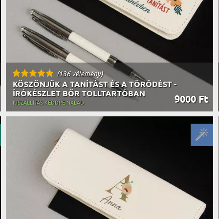
(136 vélemény)
KÖSZÖNJÜK A TANÍTÁST ÉS A TÖRŐDÉST -
ÍRÓKÉSZLET BŐR TOLLTARTÓBAN
9000 Ft
KISZÁLLÍTÁS KEDDRE NÁLAD