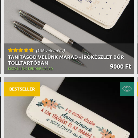
(136 vélemény)
TANÍTÁSOD VELÜNK MARAD - ÍRÓKÉSZLET BŐR
TOLLTARTÓBAN
9000 Ft
KISZÁLLÍTÁS KEDDRE NÁLAD
BESTSELLER