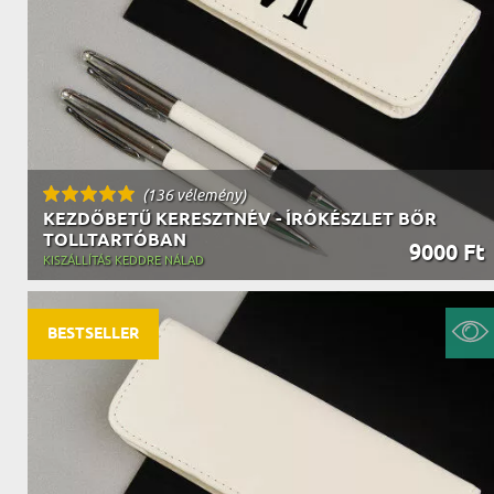
(136 vélemény)
KEZDŐBETŰ KERESZTNÉV - ÍRÓKÉSZLET BŐR
TOLLTARTÓBAN
9000 Ft
KISZÁLLÍTÁS KEDDRE NÁLAD
BESTSELLER