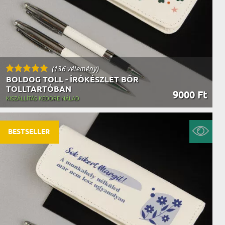
(136 vélemény)
BOLDOG TOLL - ÍRÓKÉSZLET BŐR
TOLLTARTÓBAN
9000 Ft
KISZÁLLÍTÁS KEDDRE NÁLAD
BESTSELLER