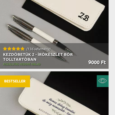
AK
STÁNAK
NEK
LÓNAK
ÓNAK
EK
ZNAK
ŐDŐNEK
(136 vélemény)
KEZDŐBETŰK 2 - ÍRÓKÉSZLET BŐR
TOLLTARTÓBAN
9000 Ft
KISZÁLLÍTÁS KEDDRE NÁLAD
BESTSELLER