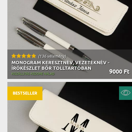
NAGYPAPÁNAK
ÉLELMISZE
APÓSÉKNAK
AZ AJÁND
(136 vélemény)
MONOGRAM KERESZTNÉV, VEZETÉKNÉV -
ÍRÓKÉSZLET BŐR TOLLTARTÓBAN
9000 Ft
KISZÁLLÍTÁS KEDDRE NÁLAD
BESTSELLER