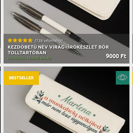
(136 vélemény)
KEZDŐBETŰ NÉV VIRÁG - ÍRÓKÉSZLET BŐR
TOLLTARTÓBAN
9000 Ft
KISZÁLLÍTÁS KEDDRE NÁLAD
BESTSELLER