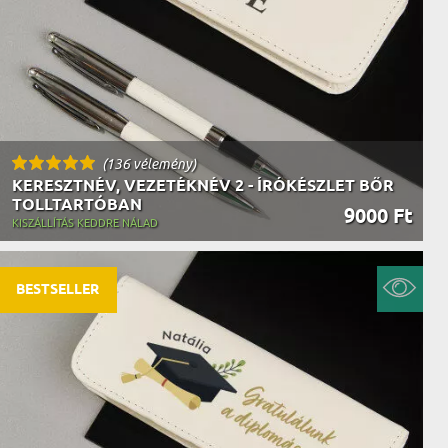
(136 vélemény)
KERESZTNÉV, VEZETÉKNÉV 2 - ÍRÓKÉSZLET BŐR
TOLLTARTÓBAN
9000 Ft
KISZÁLLÍTÁS KEDDRE NÁLAD
BESTSELLER