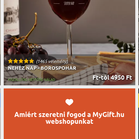
UTAZÓN
BICIKLI
REK
IDŐSEBB
SPORTO
ÉK VONÁSAI
TŰZOLT
FŐNÖKN
HORGÁS
VICCEL
(1465 vélemény)
NEHÉZ NAP - BOROSPOHÁR
Ft-tól 4950 Ft
KISZÁLLÍTÁS HÉTFŐRE NÁLAD
Amiért szeretni fogod a MyGift.hu
webshopunkat