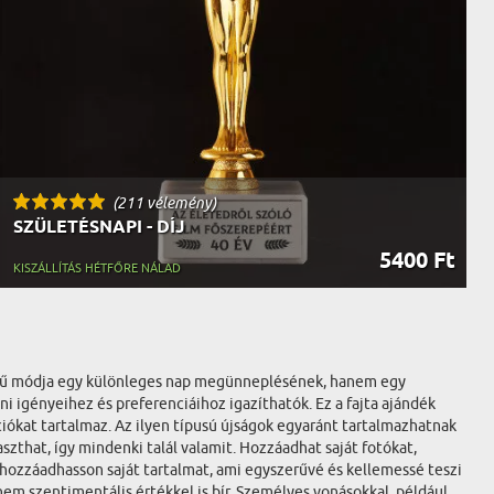
(211 vélemény)
SZÜLETÉSNAPI - DÍJ
5400 Ft
KISZÁLLÍTÁS HÉTFŐRE NÁLAD
zerű módja egy különleges nap megünneplésének, hanem egy
ni igényeihez és preferenciáihoz igazíthatók. Ez a fajta ajándék
ciókat tartalmaz. Az ilyen típusú újságok egyaránt tartalmazhatnak
zthat, így mindenki talál valamit. Hozzáadhat saját fotókat,
hozzáadhasson saját tartalmat, ami egyszerűvé és kellemessé teszi
em szentimentális értékkel is bír. Személyes vonásokkal, például