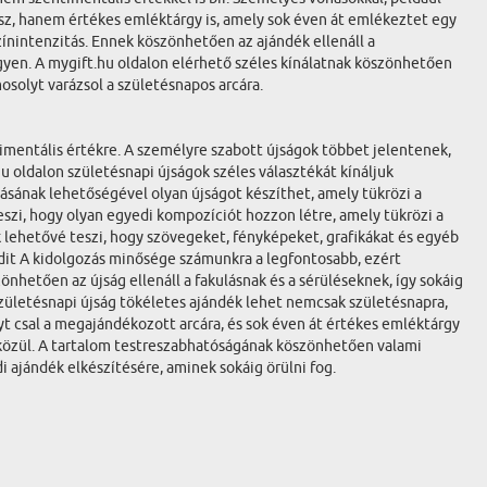
esz, hanem értékes emléktárgy is, amely sok éven át emlékeztet egy
színintenzitás. Ennek köszönhetően az ajándék ellenáll a
egyen. A mygift.hu oldalon elérhető széles kínálatnak köszönhetően
osolyt varázsol a születésnapos arcára.
timentális értékre. A személyre szabott újságok többet jelentenek,
 oldalon születésnapi újságok széles választékát kínáljuk
dásának lehetőségével olyan újságot készíthet, amely tükrözi a
szi, hogy olyan egyedi kompozíciót hozzon létre, amely tükrözi a
k lehetővé teszi, hogy szövegeket, fényképeket, grafikákat és egyéb
dit A kidolgozás minősége számunkra a legfontosabb, ezért
önhetően az újság ellenáll a fakulásnak és a sérüléseknek, így sokáig
zületésnapi újság tökéletes ajándék lehet nemcsak születésnapra,
t csal a megajándékozott arcára, és sok éven át értékes emléktárgy
közül. A tartalom testreszabhatóságának köszönhetően valami
 ajándék elkészítésére, aminek sokáig örülni fog.