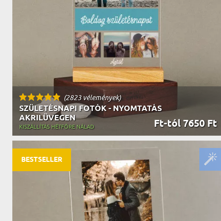
NAGYPAPÁNAK
ÉLELMISZE
APÓSÉKNAK
AZ AJÁND
(2823 vélemények)
SZÜLETÉSNAPI FOTÓK - NYOMTATÁS
AKRILÜVEGEN
Ft-tól 7650 Ft
KISZÁLLÍTÁS HÉTFŐRE NÁLAD
BESTSELLER