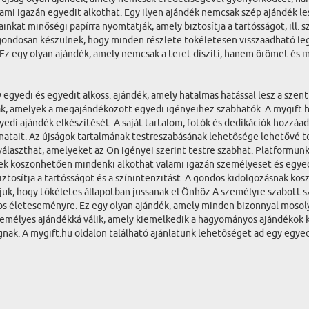
lami igazán egyedit alkothat. Egy ilyen ajándék nemcsak szép ajándék l
nkat minőségi papírra nyomtatják, amely biztosítja a tartósságot, ill. 
nk gondosan készülnek, hogy minden részlete tökéletesen visszaadható l
 Ez egy olyan ajándék, amely nemcsak a teret díszíti, hanem örömet és m
egyedi és egyedit alkoss. ajándék, amely hatalmas hatással lesz a szen
ak, amelyek a megajándékozott egyedi igényeihez szabhatók. A mygift.hu
edi ajándék elkészítését. A saját tartalom, fotók és dedikációk hozzáa
natait. Az újságok tartalmának testreszabásának lehetősége lehetővé te
 választhat, amelyeket az Ön igényei szerint testre szabhat. Platformun
nek köszönhetően mindenki alkothat valami igazán személyeset és egye
ztosítja a tartósságot és a színintenzitást. A gondos kidolgozásnak kösz
uk, hogy tökéletes állapotban jussanak el Önhöz A személyre szabott s
tos életeseményre. Ez egy olyan ajándék, amely minden bizonnyal mosoly
zemélyes ajándékká válik, amely kiemelkedik a hagyományos ajándékok 
nak. A mygift.hu oldalon található ajánlatunk lehetőséget ad egy egyedi