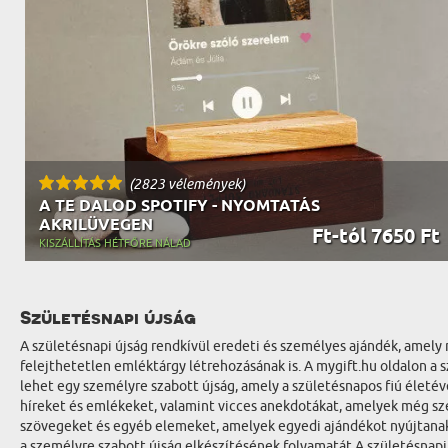
(2823 vélemények)
A TE DALOD SPOTIFY - NYOMTATÁS
AKRILÜVEGEN
Ft-tól 7650 Ft
KISZÁLLÍTÁS HÉTFŐRE NÁLAD
Születésnapi újság
A születésnapi újság rendkívül eredeti és személyes ajándék, amel
felejthetetlen emléktárgy létrehozásának is. A mygift.hu oldalon a s
lehet egy személyre szabott újság, amely a születésnapos fiú életév
híreket és emlékeket, valamint vicces anekdotákat, amelyek még szem
szövegeket és egyéb elemeket, amelyek egyedi ajándékot nyújtanak 
a személyre szabott újság elkészítésének folyamatát A születésnapi