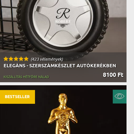
AK
STÁNAK
NEK
LÓNAK
ÓNAK
EK
ZNAK
ŐDŐNEK
(423 vélemények)
ELEGÁNS - SZERSZÁMKÉSZLET AUTÓKERÉKBEN
8100 Ft
KISZÁLLÍTÁS HÉTFŐRE NÁLAD
BESTSELLER