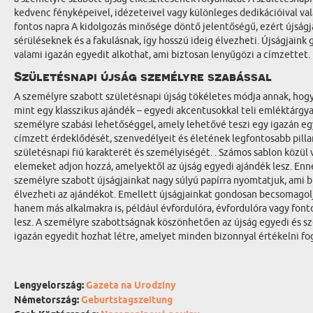
kedvenc fényképeivel, idézeteivel vagy különleges dedikációival va
fontos napra A kidolgozás minősége döntő jelentőségű, ezért újságjai
sérüléseknek és a fakulásnak, így hosszú ideig élvezheti. Újságjai
valami igazán egyedit alkothat, ami biztosan lenyűgözi a címzettet.
Születésnapi újság személyre szabással
A személyre szabott születésnapi újság tökéletes módja annak, hogy 
mint egy klasszikus ajándék – egyedi akcentusokkal teli emléktárgy
személyre szabási lehetőséggel, amely lehetővé teszi egy igazán egy
címzett érdeklődését, szenvedélyeit és életének legfontosabb pilla
születésnapi fiú karakterét és személyiségét. . Számos sablon közül
elemeket adjon hozzá, amelyektől az újság egyedi ajándék lesz. En
személyre szabott újságjainkat nagy súlyú papírra nyomtatjuk, ami bi
élvezheti az ajándékot. Emellett újságjainkat gondosan becsomagolj
hanem más alkalmakra is, például évfordulóra, évfordulóra vagy fon
lesz. A személyre szabottságnak köszönhetően az újság egyedi és s
igazán egyedit hozhat létre, amelyet minden bizonnyal értékelni fog
Lengyelország:
Gazeta na Urodziny
Németország:
Geburtstagszeitung