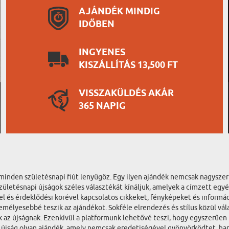
AJÁNDÉK MINDIG
IDŐBEN
INGYENES
KISZÁLLÍTÁS 13,500 FT
VISSZAKÜLDÉS AKÁR
365 NAPIG
y minden születésnapi fiút lenyűgöz. Egy ilyen ajándék nemcsak nagys
zületésnapi újságok széles választékát kínáljuk, amelyek a címzett egyé
el és érdeklődési körével kapcsolatos cikkeket, fényképeket és informá
élyesebbé teszik az ajándékot. Sokféle elrendezés és stílus közül válas
az újságnak. Ezenkívül a platformunk lehetővé teszi, hogy egyszerűen 
 újság olyan ajándék, amely nemcsak eredetiségével gyönyörködtet, han