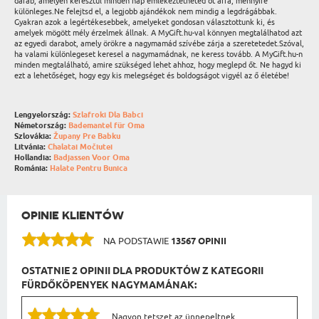
darab, amelyen keresztül minden nap emlékeztetheted őt arra, mennyire
különleges.Ne felejtsd el, a legjobb ajándékok nem mindig a legdrágábbak.
Gyakran azok a legértékesebbek, amelyeket gondosan választottunk ki, és
amelyek mögött mély érzelmek állnak. A MyGift.hu-val könnyen megtalálhatod azt
az egyedi darabot, amely örökre a nagymamád szívébe zárja a szeretetedet.Szóval,
ha valami különlegeset keresel a nagymamádnak, ne keress tovább. A MyGift.hu-n
minden megtalálható, amire szükséged lehet ahhoz, hogy meglepd őt. Ne hagyd ki
ezt a lehetőséget, hogy egy kis melegséget és boldogságot vigyél az ő életébe!
Lengyelország:
Szlafroki Dla Babci
Németország:
Bademantel für Oma
Szlovákia:
Župany Pre Babku
Litvánia:
Chalatai Močiutei
Hollandia:
Badjassen Voor Oma
Románia:
Halate Pentru Bunica
OPINIE KLIENTÓW
NA PODSTAWIE
13567 OPINII
OSTATNIE 2 OPINII DLA PRODUKTÓW Z KATEGORII
FÜRDŐKÖPENYEK NAGYMAMÁNAK:
Nagyon tetszet az ünnepeltnek