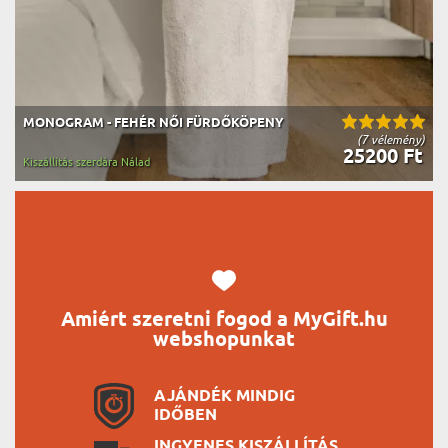
MONOGRAM - FEHÉR NŐI FÜRDŐKÖPENY
(7 vélemény)
25200 Ft
Kiszállítás szerdára Nálad
Amiért szeretni fogod a MyGift.hu
webshopunkat
AJÁNDÉK MINDIG
IDŐBEN
INGYENES KISZÁLLÍTÁS