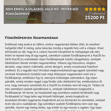
NEM ERRŐL A VILÁGRÓL VALÓ NŐ - FEHÉR NŐI
(7 vélemény)
FÜRDŐKÖPENY
25200 Ft
Kiszállítás szerdára Nálad
Fürdőköpenyek Nagymamának
Emlékszel még azokra az időkre, amikor nagymamád ölében ültél, és meséket
hallgattál tőle? A meleg, puha takarója mindig a legjobb hely volt a világon. Most
elérkezett az idő, hogy te is valami hasonló kényelmet és melegséget adj neki.
Miért ne lepned meg őt egy egyedi, személyre szabott fürdőköpenyvel a MyGift.hu-
tól?A MyGift.hu weboldalán olyan fürdőköpenyek között válogathatsz, amelyek
tökéletesen illenek minden nagymamához. Válassz egy klasszikus, elegáns
darabot, vagy valami vidámabb, színes design-t, amely visszahozza fiatalkori
emlékeit. És a legjobb rész? Mindezt megkoronázhatod egy egyedi üzenettel vagy
nevének hímzésével.Gondold csak meg! Ahányszor nagymamád viseli ezt a
fürdőköpenyt, emlékezni fog rá, mennyire különleges számotokra. Egy olyan
ajándék, amely minden reggel vagy fürdés után ölelésként hat, emlékeztetve őt
arra, hogy mennyire szeretitek.De a MyGift.hu kínálata nem áll meg itt. Találsz itt
más személyre szabott ajándékokat is, amelyek tökéletesen kiegészítik a
fürdőköpenyt. Mi lenne, ha hozzáadnál egy személyre szabott törölközőt vagy
fürdősapkát is? Vagy talán egy hímzett hálóinget, amely kiegészíti az
összképet.Minden nagymama megérdemli azt az elismerést és szeretetet, amelyet
évek óta ad a családjának. Egy személyre szabott fürdőköpeny nem csak egy
ajándék, hanem egy meleg ölelés, egy emlék és egy mosoly is egyben. Egy olyan