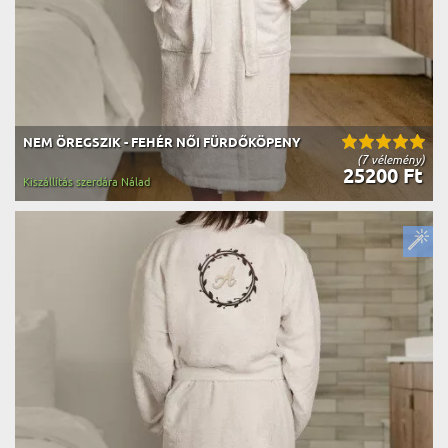
NEM ÖREGSZIK - FEHÉR NŐI FÜRDŐKÖPENY
(7 vélemény)
25200 Ft
Kiszállítás szerdára Nálad