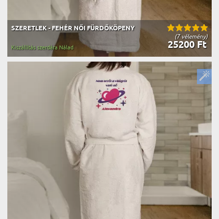
SZERETLEK - FEHÉR NŐI FÜRDŐKÖPENY
(7 vélemény)
25200 Ft
Kiszállítás szerdára Nálad