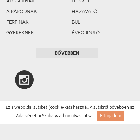
APÓSÉKNAK
HÚSVÉT
A PÁRODNAK
HÁZAVATÓ
FÉRFINAK
BULI
GYEREKNEK
ÉVFORDULÓ
SZERELMES PÁRNAK
BÁLINT-NAP
BŐVEBBEN
ESKÜVŐ
LEÁNYBÚCSÚ
LEGÉNYBÚCSÚ
BABASZÜLETÉS
KERESZTELŐ
1. SZÜLETÉSNAP
Ez a weboldal sütiket (cookie-kat) használ. A sütikről bővebben az
Adatvédelmi Szabályzatban olvashatsz.
.
Elfogadom
ELSŐÁLDOZÁS
TANÉV VÉGE
NŐK NAPJA