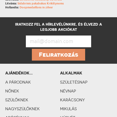
Litvánia:
Sidabrinis pakabukas Krikštynoms
Hollandia:
Doopmedaillons in zilver
IRATKOZZ FEL A HÍRLEVÉLÜNKRE, ÉS ÉLVEZD A
LEGJOBB AKCIÓKAT
Feliratkozás
AJÁNDÉKOK...
ALKALMAK
SZEMÉLYISÉGTÍPUSOK
A PÁRODNAK
SZERINT
SZÜLETÉSNAP
NŐNEK
NÉVNAP
SZÜLŐKNEK
KARÁCSONY
NAGYSZÜLŐKNEK
MIKULÁS