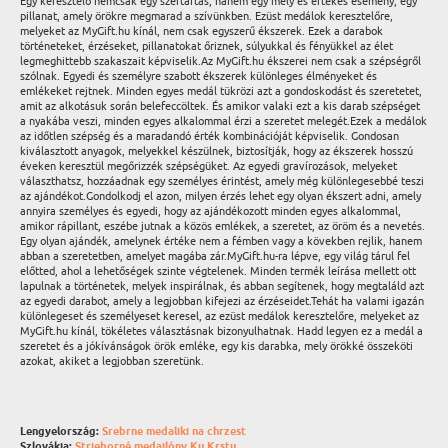
Egy keresztelő nemcsak egy szertartás, hanem egy mély és értékes esemény, egy
pillanat, amely örökre megmarad a szívünkben. Ezüst medálok keresztelőre,
melyeket az MyGift.hu kínál, nem csak egyszerű ékszerek. Ezek a darabok
történeteket, érzéseket, pillanatokat őriznek, súlyukkal és fényükkel az élet
legmeghittebb szakaszait képviselik.Az MyGift.hu ékszerei nem csak a szépségről
szólnak. Egyedi és személyre szabott ékszerek különleges élményeket és
emlékeket rejtnek. Minden egyes medál tükrözi azt a gondoskodást és szeretetet,
amit az alkotásuk során belefeccöltek. És amikor valaki ezt a kis darab szépséget
a nyakába veszi, minden egyes alkalommal érzi a szeretet melegét.Ezek a medálok
az időtlen szépség és a maradandó érték kombinációját képviselik. Gondosan
kiválasztott anyagok, melyekkel készülnek, biztosítják, hogy az ékszerek hosszú
éveken keresztül megőrizzék szépségüket. Az egyedi gravírozások, melyeket
választhatsz, hozzáadnak egy személyes érintést, amely még különlegesebbé teszi
az ajándékot.Gondolkodj el azon, milyen érzés lehet egy olyan ékszert adni, amely
annyira személyes és egyedi, hogy az ajándékozott minden egyes alkalommal,
amikor rápillant, eszébe jutnak a közös emlékek, a szeretet, az öröm és a nevetés.
Egy olyan ajándék, amelynek értéke nem a fémben vagy a kövekben rejlik, hanem
abban a szeretetben, amelyet magába zár.MyGift.hu-ra lépve, egy világ tárul fel
előtted, ahol a lehetőségek szinte végtelenek. Minden termék leírása mellett ott
lapulnak a történetek, melyek inspirálnak, és abban segítenek, hogy megtaláld azt
az egyedi darabot, amely a legjobban kifejezi az érzéseidet.Tehát ha valami igazán
különlegeset és személyeset keresel, az ezüst medálok keresztelőre, melyeket az
MyGift.hu kínál, tökéletes választásnak bizonyulhatnak. Hadd legyen ez a medál a
szeretet és a jókívánságok örök emléke, egy kis darabka, mely örökké összeköti
azokat, akiket a legjobban szeretünk.
Lengyelország:
Srebrne medaliki na chrzest
Szlovákia:
Strieborné medailóny Ku Krstu