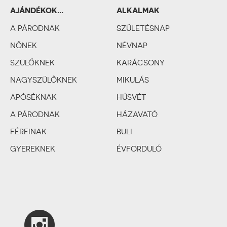
AJÁNDÉKOK...
ALKALMAK
SZEMÉLYISÉGTÍPUSOK
A PÁRODNAK
SZERINT
SZÜLETÉSNAP
NŐNEK
NÉVNAP
SZÜLŐKNEK
KARÁCSONY
NAGYSZÜLŐKNEK
MIKULÁS
APÓSÉKNAK
HÚSVÉT
A PÁRODNAK
HÁZAVATÓ
FÉRFINAK
BULI
GYEREKNEK
ÉVFORDULÓ
SZERELMES PÁRNAK
BÁLINT-NAP
ESKÜVŐ
LEÁNYBÚCSÚ
LEGÉNYBÚCSÚ