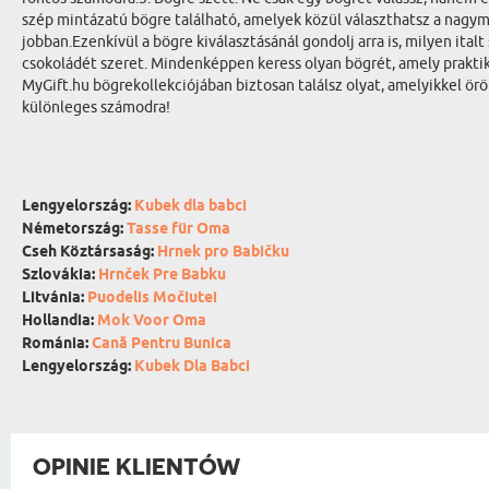
szép mintázatú bögre található, amelyek közül választhatsz a nagym
jobban.Ezenkívül a bögre kiválasztásánál gondolj arra is, milyen ita
csokoládét szeret. Mindenképpen keress olyan bögrét, amely prakti
MyGift.hu bögrekollekciójában biztosan találsz olyat, amelyikkel ö
különleges számodra!
Lengyelország:
Kubek dla babci
Németország:
Tasse für Oma
Cseh Köztársaság:
Hrnek pro Babičku
Szlovákia:
Hrnček Pre Babku
Litvánia:
Puodelis Močiutei
Hollandia:
Mok Voor Oma
Románia:
Cană Pentru Bunica
Lengyelország:
Kubek Dla Babci
OPINIE KLIENTÓW