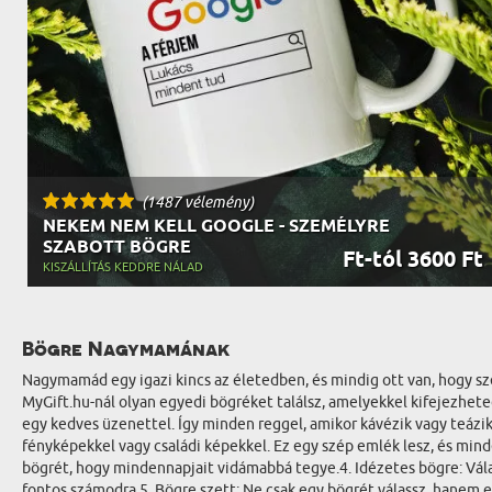
(1487 vélemény)
NEKEM NEM KELL GOOGLE - SZEMÉLYRE
SZABOTT BÖGRE
Ft-tól 3600 Ft
KISZÁLLÍTÁS KEDDRE NÁLAD
Bögre Nagymamának
Nagymamád egy igazi kincs az életedben, és mindig ott van, hogy sz
MyGift.hu-nál olyan egyedi bögréket találsz, amelyekkel kifejezhe
egy kedves üzenettel. Így minden reggel, amikor kávézik vagy teázik
fényképekkel vagy családi képekkel. Ez egy szép emlék lesz, és min
bögrét, hogy mindennapjait vidámabbá tegye.4. Idézetes bögre: Vála
fontos számodra.5. Bögre szett: Ne csak egy bögrét válassz, hanem e