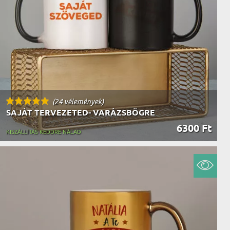
AK
STÁNAK
NEK
LÓNAK
ÓNAK
EK
ZNAK
ŐDŐNEK
(24 vélemények)
SAJÁT TERVEZETED- VARÁZSBÖGRE
6300 Ft
KISZÁLLÍTÁS KEDDRE NÁLAD