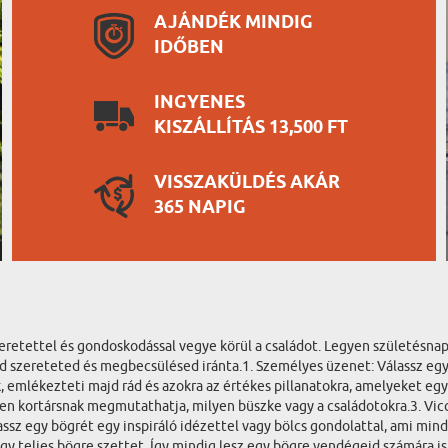
AJÁNDÉK MINDIG
IDŐBEN
INGYENES
KISZÁLLÍTÁS 13,500 FT
VISSZAKÜLDÉS AKÁR
365 NAPIG
eretettel és gondoskodással vegye körül a családot. Legyen születésnap
ted szereteted és megbecsülésed iránta.1. Személyes üzenet: Válassz e
, emlékezteti majd rád és azokra az értékes pillanatokra, amelyeket egy
den kortársnak megmutathatja, milyen büszke vagy a családotokra.3. Vic
ssz egy bögrét egy inspiráló idézettel vagy bölcs gondolattal, ami mi
gy teljes bögre szettet. Így mindig lesz egy bögre vendégeid számára is