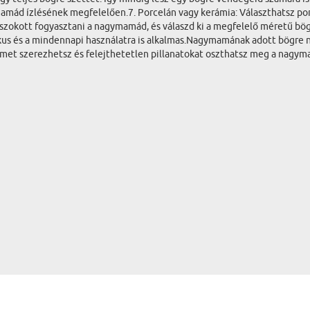
amád ízlésének megfelelően.7. Porcelán vagy kerámia: Választhatsz por
lt szokott fogyasztani a nagymamád, és válaszd ki a megfelelő méretű bög
kus és a mindennapi használatra is alkalmas.Nagymamának adott bögre n
römet szerezhetsz és felejthetetlen pillanatokat oszthatsz meg a nagy