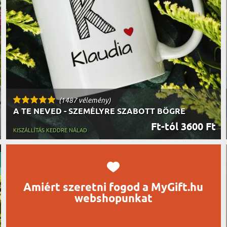
UTAZÓN
BICIKLI
REK
IDŐSEBB
SPORTO
ÉK VONÁSAI
TŰZOLT
FŐNÖKN
HORGÁS
VICCEL
(1487 vélemény)
A TE NEVED - SZEMÉLYRE SZABOTT BÖGRE
Ft-tól 3600 Ft
KISZÁLLÍTÁS KEDDRE NÁLAD
Amiért szeretni fogod a MyGift.hu
webshopunkat