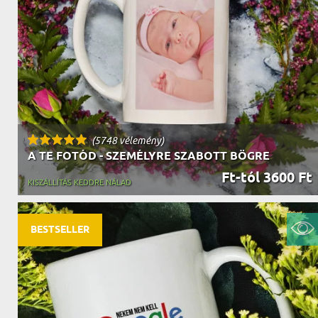
NAGYPAPÁNAK
ÉLELMISZE
APÓSÉKNAK
AZ AJÁND
(5748 vélemény)
A TE FOTÓD - SZEMÉLYRE SZABOTT BÖGRE
Ft-tól 3600 Ft
KISZÁLLÍTÁS KEDDRE NÁLAD
BESTSELLER