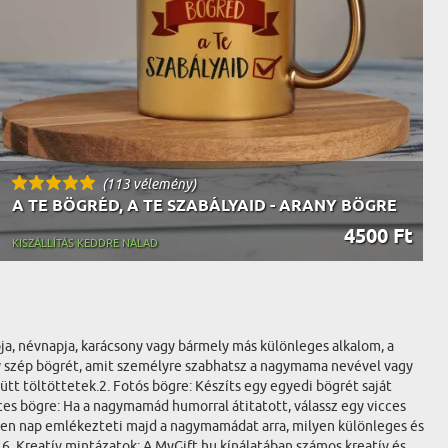
(113 vélemény)
A TE BÖGRÉD, A TE SZABÁLYAID - ARANY BÖGRE
4500 Ft
KISZÁLLÍTÁS KEDDRE NÁLAD
ja, névnapja, karácsony vagy bármely más különleges alkalom, a
gy szép bögrét, amit személyre szabhatsz a nagymama nevével vagy
ütt töltöttetek.2. Fotós bögre: Készíts egy egyedi bögrét saját
ces bögre: Ha a nagymamád humorral átitatott, válassz egy vicces
nden nap emlékezteti majd a nagymamádat arra, milyen különleges és
.6. Kreatív mintázatok: A MyGift.hu kínálatában számos kreatív és