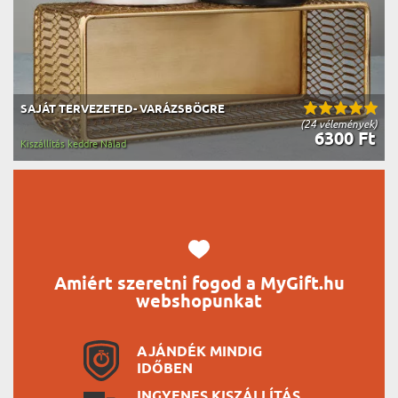
SAJÁT TERVEZETED- VARÁZSBÖGRE
(24 vélemények)
6300 Ft
Kiszállítás keddre Nálad
Amiért szeretni fogod a MyGift.hu
webshopunkat
AJÁNDÉK MINDIG
IDŐBEN
INGYENES KISZÁLLÍTÁS