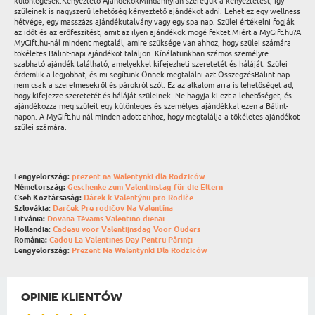
különlegesek.Kényeztető AjándékokMindannyian szeretjük a kényeztetést, így
szüleinek is nagyszerű lehetőség kényeztető ajándékot adni. Lehet ez egy wellness
hétvége, egy masszázs ajándékutalvány vagy egy spa nap. Szülei értékelni fogják
az időt és az erőfeszítést, amit az ilyen ajándékok mögé fektet.Miért a MyGift.hu?A
MyGift.hu-nál mindent megtalál, amire szüksége van ahhoz, hogy szülei számára
tökéletes Bálint-napi ajándékot találjon. Kínálatunkban számos személyre
szabható ajándék található, amelyekkel kifejezheti szeretetét és háláját. Szülei
érdemlik a legjobbat, és mi segítünk Önnek megtalálni azt.ÖsszegzésBálint-nap
nem csak a szerelmesekről és párokról szól. Ez az alkalom arra is lehetőséget ad,
hogy kifejezze szeretetét és háláját szüleinek. Ne hagyja ki ezt a lehetőséget, és
ajándékozza meg szüleit egy különleges és személyes ajándékkal ezen a Bálint-
napon. A MyGift.hu-nál minden adott ahhoz, hogy megtalálja a tökéletes ajándékot
szülei számára.
Lengyelország:
prezent na Walentynki dla Rodziców
Németország:
Geschenke zum Valentinstag für die Eltern
Cseh Köztársaság:
Dárek k Valentýnu pro Rodiče
Szlovákia:
Darček Pre rodičov Na Valentína
Litvánia:
Dovana Tėvams Valentino dienai
Hollandia:
Cadeau voor Valentijnsdag Voor Ouders
Románia:
Cadou La Valentines Day Pentru Părinți
Lengyelország:
Prezent Na Walentynki Dla Rodziców
OPINIE KLIENTÓW