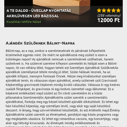
A TE DALOD - ÜVEGLAP NYOMTATÁS
(288 vélemény)
AKRILÜVEGEN LED BÁZISSAL
12000 Ft
Kiszállítás hétfőre Nálad
Ajándék Szülőknek Bálint-Napra
Bálint-nap, az a nap, amikor a szerelmeseknek és pároknak kifejezhetik
érzelmeiket egymás iránt. De miért ne ajándékozná meg szüleit is ezen a
különleges napon? Az ajándékok nemcsak a szerelmüknek szólhatnak, hanem
szüleiknek is. Ha szüleivel szeretne kifejezni szeretetét és háláját ezen a Bálint-
napon, itt van néhány ötlet, hogyan teheti ezt.Személyes Ajándékok SzülőknekAz
ajándékok személyessé tétele mindig jó ötlet. Szülei hálásak lesznek, ha az
ajándék kifejezi, mennyire fontosak Önnek. Nézze meg kínálatunkat személyes
ajándékok terén, és válasszon olyan ajándékot, amely szüleinek szól.Gravírozott
KépkeretEgy gravírozott képkeret mindig kiváló választás. Válassza ki egy kedves
családi fényképet, és gravírozza rá egy kedves üzenettel vagy dátummal. Ez a
képkeret emlékezteti majd szüleit az Ön iránti szeretetére és a közös
pillanatokra.Szentimentális AjándékokHa szülei szeretik a szentimentális
ajándékokat, fontolja meg egy kézzel készített ajándék elkészítését. Ez lehet egy
házi készítésű képeslap, egy személyes levél, vagy akár egy saját készítésű
desszert. A lényeg, hogy szívvel-lélekkel készítették, és ezt értékelik majd.Élmény
AjándékokHa szülei szeretik az élményeket, gondoljon egy közös programra vagy
egy meglepetés utazásra. Ez lehet egy romantikus vacsora, egy koncertjegy, vagy
akár egy hétvégi kiruccanás. Az élmények mindig emlékezetesek és