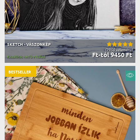
SKETCH - VÁSZONKÉP
(2950 vélemény)
Ft-tól 9450 Ft
Kiszállítás hétfőre Nálad
BESTSELLER