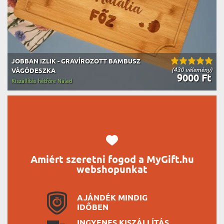
JOBBAN IZLIK - GRAVÍROZOTT BAMBUSZ
(430 vélemény)
VÁGÓDESZKA
9000 Ft
Kiszállítás hétfőre Nálad
Amiért szeretni fogod a MyGift.hu
webshopunkat
AJÁNDÉK MINDIG
IDŐBEN
INGYENES KISZÁLLÍTÁS